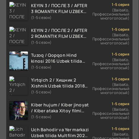
1-5 серия
KEYIN 3 / ПОСЛЕ 3 / AFTER
(BaibaKo,
3 ROMANTIK FILM UZBEK
Профессиональный
TILIDA 2021 TARJIMA FILM
(1-5 сезон)
многоголосый)
HD
1-5 серия
KEYIN 2 / ПОСЛЕ 2 / AFTER
(BaibaKo,
2 ROMANTIK FILM UZBEK
Профессиональный
TILIDA 2020 TARJIMA FILM
(1-5 сезон)
многоголосый)
HD
1-5 серия
Tuzoq / Qopqon Hind
(BaibaKo,
kinosi 2016 Uzbek tilida
Профессиональный
tarjima film HD
(1-5 сезон)
многоголосый)
1-5 серия
Yirtqich 2 / Хищник 2
(BaibaKo,
Xishnik Uzbek tilida 2018-
Профессиональный
2024 O'zbekcha tarjima
(1-5 сезон)
многоголосый)
kino HD Skachat
1-5 серия
Kiber hujum / Kiber jinoyat
(BaibaKo,
/ Kiber ataka Xitoy filmi
Профессиональный
Uzbek tilida O'zbekcha
(1-5 сезон)
многоголосый)
(2023-2025) tarjima kino
HD skachat
1-5 серия
Uch Bahodir va Yer markazi
(BaibaKo,
Uzbek tilida Multfilm 2025
Профессиональный