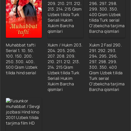
18-qism
Muhabbat tafti
Xukm / Hukm 203.
Xukm 2 Fasl 290.
Serial 1. 10. 50.
204. 205. 206.
291. 292. 293.
100. 150. 200.
207. 208. 209.
294. 295. 296.
250. 300. 400.
210. 211. 212. 213.
297. 298. 299.
500 Qism Uzbek
214. 215 Qism
300. 350. 400
tilida hind serial
Uzbek tilida Turk
Qism Uzbek tilida
Seriali Hukim
Turk serial
Xukim Barcha
O'zbekcha tarjima
qismlari
Barcha qismlari