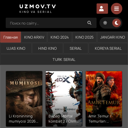
UZMOV.TV
KINO VA SERIAL
Главная
KINO ARXIV
KINO 2024
KINO 2025
JANGARI KINO
UJAS KINO
HIND KINO
SERIAL
KOREYA SERIAL
TURK SERIAL
Li Kroninning
Видео Mortal
Amir Temur /
mumiyosi 2026
kombat 2 / Ólim
Temurlan:
(uzbek tilida
jangi 2 (2026)
Fathchining