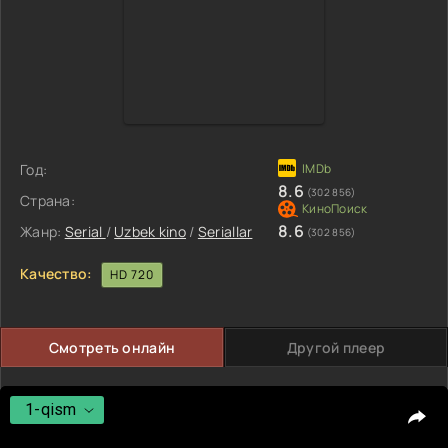
Год:
8.6
(302 856)
Страна:
8.6
Жанр:
Serial
/
Uzbek kino
/
Seriallar
(302 856)
Качество:
HD 720
Смотреть онлайн
Другой плеер
1-qism
1-qism