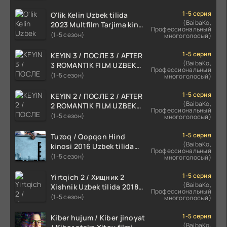
1-5 серия
O'lik Kelin Uzbek tilida
(BaibaKo,
2023 Multfilm Tarjima kino
Профессиональный
skachat
(1-5 сезон)
многоголосый)
1-5 серия
KEYIN 3 / ПОСЛЕ 3 / AFTER
(BaibaKo,
3 ROMANTIK FILM UZBEK
Профессиональный
TILIDA 2021 TARJIMA FILM
(1-5 сезон)
многоголосый)
HD
1-5 серия
KEYIN 2 / ПОСЛЕ 2 / AFTER
(BaibaKo,
2 ROMANTIK FILM UZBEK
Профессиональный
TILIDA 2020 TARJIMA FILM
(1-5 сезон)
многоголосый)
HD
1-5 серия
Tuzoq / Qopqon Hind
(BaibaKo,
kinosi 2016 Uzbek tilida
Профессиональный
tarjima film HD
(1-5 сезон)
многоголосый)
1-5 серия
Yirtqich 2 / Хищник 2
(BaibaKo,
Xishnik Uzbek tilida 2018-
Профессиональный
2024 O'zbekcha tarjima
(1-5 сезон)
многоголосый)
kino HD Skachat
1-5 серия
Kiber hujum / Kiber jinoyat
(BaibaKo,