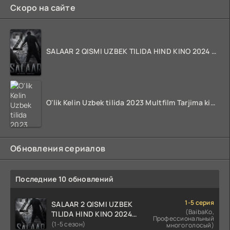
Скоро на сайте
SALAAR 2 QISMI UZBEK TILIDA HIND KINO 2024 TARJIMA 720p HD Skachat
O'lik Kelin Uzbek tilida 2023 Multfilm Tarjima kino skachat
Обновления сериалов
Последние 10 обновлений
1-5 серия
SALAAR 2 QISMI UZBEK
(BaibaKo,
TILIDA HIND KINO 2024
Профессиональный
TARJIMA 720p HD Skachat
(1-5 сезон)
многоголосый)