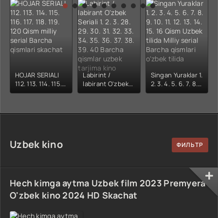
kino) tarjima HD
Uzbek tilida
yuksalishi
skachat
Premyera Netflix
filmi Uzbek tilida
O'zbekcha 2026
tarjima kino Full
HD tas-ix
skachat
HOJAR SERIALI
Labirint /
Singan Yuraklar 1.
112. 113. 114. 115.
labirant O'zbek
2. 3. 4. 5. 6. 7. 8.
116. 117. 118. 119.
Seriali 1. 2. 3. 28.
9. 10. 11. 12. 13. 14.
120 Qism milliy
29. 30. 31. 32. 33.
15. 16 Qism
serial Barcha
34. 35. 36. 37. 38.
Uzbek tilida
qismlari skachat
39. 40 Barcha
Milliy serial
qismlar uzbek
Barcha qismlari
tarjima kino
o'zbek tilida
Uzbek kino
Hech kimga aytma Uzbek film 2023 Premyera
O'zbek kino 2024 HD Skachat