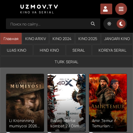
UZMOV.TV
KINO VA SERIAL
Главная
KINO ARXIV
KINO 2024
KINO 2025
JANGARI KINO
UJAS KINO
HIND KINO
SERIAL
KOREYA SERIAL
TURK SERIAL
Li Kroninning
Видео Mortal
Amir Temur /
mumiyosi 2026
kombat 2 / Ólim
Temurlan:
(uzbek tilida
jangi 2 (2026)
Fathchining