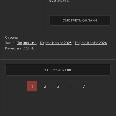
8.6
(302 856)
СМОТРЕТЬ ОНЛАЙН
Страна:
Жанр:
Tarjima kino
/
Tarjima kinolar 2023
/
Tarjima kinolar 2024
/
Uzb
Качество:
720 HD
ЗАГРУЗИТЬ ЕЩЕ
1
2
3
...
7