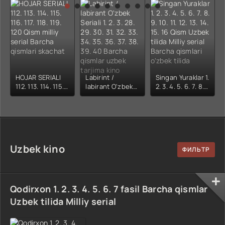
kino) tarjima HD
Uzbek tilida
yuksalishi
skachat
Premyera Netflix
filmi Uzbek tilida
O'zbekcha 2026
tarjima kino Full
HD tas-ix
skachat
HOJAR SERIALI
Labirint /
Singan Yuraklar 1.
112. 113. 114. 115.
labirant O'zbek
2. 3. 4. 5. 6. 7. 8.
116. 117. 118. 119.
Seriali 1. 2. 3. 28.
9. 10. 11. 12. 13. 14.
120 Qism milliy
29. 30. 31. 32. 33.
15. 16 Qism
serial Barcha
34. 35. 36. 37. 38.
Uzbek tilida
qismlari skachat
39. 40 Barcha
Milliy serial
qismlar uzbek
Barcha qismlari
tarjima kino
o'zbek tilida
Uzbek kino
Qodirxon 1. 2. 3. 4. 5. 6. 7 fasil Barcha qismlar
Uzbek tilida Milliy serial