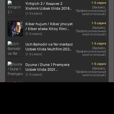
1-5 серия
Yirtqich 2 / Хищник 2
(BaibaKo,
Xishnik Uzbek tilida 2018-
Профессиональный
2024 O'zbekcha tarjima
(1-5 сезон)
многоголосый)
kino HD Skachat
1-5 серия
Kiber hujum / Kiber jinoyat
(BaibaKo,
/ Kiber ataka Xitoy filmi
Профессиональный
Uzbek tilida O'zbekcha
(1-5 сезон)
многоголосый)
(2023-2025) tarjima kino
HD skachat
1-5 серия
Uch Bahodir va Yer markazi
(BaibaKo,
Uzbek tilida Multfilm 2025
Профессиональный
tarjima HD skachat
(1-5 сезон)
многоголосый)
1-5 серия
Dyuna / Dune 1 Premyera
(BaibaKo,
Uzbek tilida 2021
Профессиональный
O'zbekcha tarjima kino HD
(1-5 сезон)
многоголосый)
1-5 серия
Qora shovqin Uzbek tilida
(BaibaKo,
2024 Premyera O'zbekcha
Профессиональный
tarjima kino HD skachat
(1-5 сезон)
многоголосый)
Комментируют