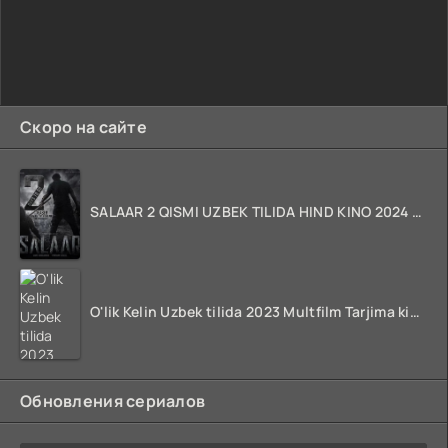
Скоро на сайте
SALAAR 2 QISMI UZBEK TILIDA HIND KINO 2024 TARJIMA 720p HD Skachat
O'lik Kelin Uzbek tilida 2023 Multfilm Tarjima kino skachat
Обновления сериалов