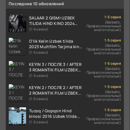
Последние 10 обновлений
1-5 серия
SALAAR 2 QISMI UZBEK
(BaibaKo,
TILIDA HIND KINO 2024
Профессиональный
TARJIMA 720p HD Skachat
(1-5 сезон)
многоголосый)
1-5 серия
O'lik Kelin Uzbek tilida
(BaibaKo,
2023 Multfilm Tarjima kino
Профессиональный
skachat
(1-5 сезон)
многоголосый)
1-5 серия
KEYIN 3 / ПОСЛЕ 3 / AFTER
(BaibaKo,
3 ROMANTIK FILM UZBEK
Профессиональный
TILIDA 2021 TARJIMA FILM
(1-5 сезон)
многоголосый)
HD
1-5 серия
KEYIN 2 / ПОСЛЕ 2 / AFTER
(BaibaKo,
2 ROMANTIK FILM UZBEK
Профессиональный
TILIDA 2020 TARJIMA FILM
(1-5 сезон)
многоголосый)
HD
1-5 серия
Tuzoq / Qopqon Hind
(BaibaKo,
kinosi 2016 Uzbek tilida
Профессиональный
tarjima film HD
(1-5 сезон)
многоголосый)