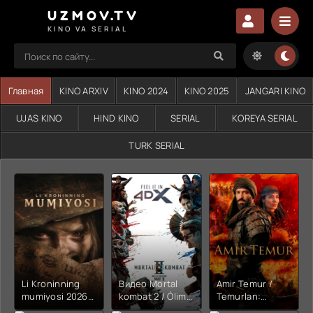
UZMOV.TV
KINO VA SERIAL
Главная
KINO ARXIV
KINO 2024
KINO 2025
JANGARI KINO
UJAS KINO
HIND KINO
SERIAL
KOREYA SERIAL
TURK SERIAL
Li Kroninning
Видео Mortal
Amir Temur /
mumiyosi 2026
kombat 2 / Ólim
Temurlan:
(uzbek tilida
jangi 2 (2026)
Fathchining