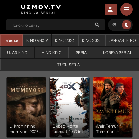
UZMOV.TV
KINO VA SERIAL
Главная
KINO ARXIV
KINO 2024
KINO 2025
JANGARI KINO
UJAS KINO
HIND KINO
SERIAL
KOREYA SERIAL
TURK SERIAL
Li Kroninning
Видео Mortal
Amir Temur /
mumiyosi 2026
kombat 2 / Ólim
Temurlan:
(uzbek tilida
jangi 2 (2026)
Fathchining