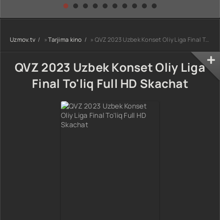
kino) tarjima HD
Uzbek tilida
yuksalishi
skachat
Premyera Netflix
filmi Uzbek tilida
O'zbekcha 2026
Uzmov.tv
»
Tarjima kino
» QVZ 2023 Uzbek Konset Oliy Liga Final To'liq Full HD Skachat
tarjima kino Full
HD tas-ix
skachat
QVZ 2023 Uzbek Konset Oliy Liga
Final To'liq Full HD Skachat