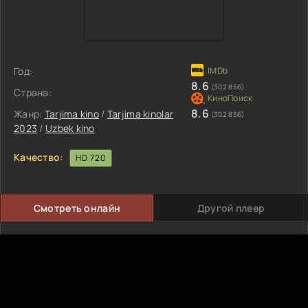
Год:
8.6
(302 856)
Страна:
8.6
Жанр:
Tarjima kino
/
Tarjima kinolar
(302 856)
2023
/
Uzbek kino
Качество:
HD 720
Смотреть онлайн
Другой плеер