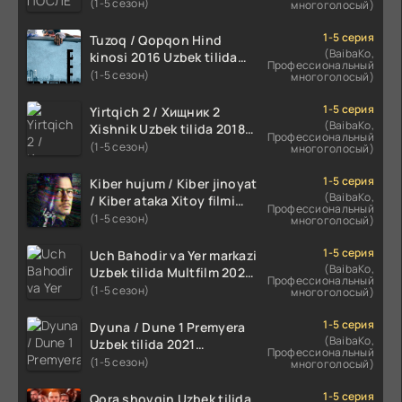
TILIDA 2020 TARJIMA FILM
(1-5 сезон)
многоголосый)
HD
1-5 серия
Tuzoq / Qopqon Hind
(BaibaKo,
kinosi 2016 Uzbek tilida
Профессиональный
tarjima film HD
(1-5 сезон)
многоголосый)
1-5 серия
Yirtqich 2 / Хищник 2
(BaibaKo,
Xishnik Uzbek tilida 2018-
Профессиональный
2024 O'zbekcha tarjima
(1-5 сезон)
многоголосый)
kino HD Skachat
1-5 серия
Kiber hujum / Kiber jinoyat
(BaibaKo,
/ Kiber ataka Xitoy filmi
Профессиональный
Uzbek tilida O'zbekcha
(1-5 сезон)
многоголосый)
(2023-2025) tarjima kino
HD skachat
1-5 серия
Uch Bahodir va Yer markazi
(BaibaKo,
Uzbek tilida Multfilm 2025
Профессиональный
tarjima HD skachat
(1-5 сезон)
многоголосый)
1-5 серия
Dyuna / Dune 1 Premyera
(BaibaKo,
Uzbek tilida 2021
Профессиональный
O'zbekcha tarjima kino HD
(1-5 сезон)
многоголосый)
1-5 серия
Qora shovqin Uzbek tilida