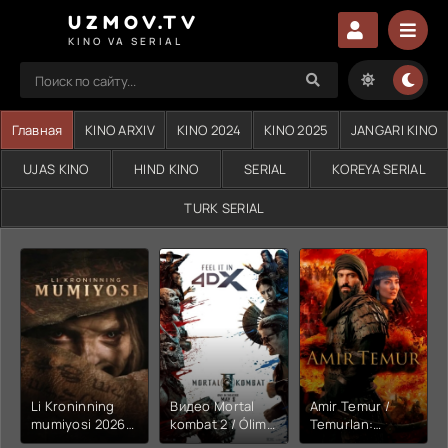
UZMOV.TV
KINO VA SERIAL
Главная
KINO ARXIV
KINO 2024
KINO 2025
JANGARI KINO
UJAS KINO
HIND KINO
SERIAL
KOREYA SERIAL
TURK SERIAL
Li Kroninning
Видео Mortal
Amir Temur /
mumiyosi 2026
kombat 2 / Ólim
Temurlan:
(uzbek tilida
jangi 2 (2026)
Fathchining