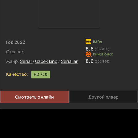
Год:
2022
8.6
(302 856)
Страна:
8.6
Жанр:
Serial
/
Uzbek kino
/
Seriallar
(302 856)
Качество:
HD 720
Смотреть онлайн
Другой плеер