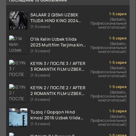
1-5 серия
SALAAR 2 QISMI UZBEK
(BaibaKo,
TILIDA HIND KINO 2024
Профессиональный
TARJIMA 720p HD Skachat
(1-5 сезон)
многоголосый)
1-5 серия
O'lik Kelin Uzbek tilida
(BaibaKo,
2023 Multfilm Tarjima kino
Профессиональный
skachat
(1-5 сезон)
многоголосый)
1-5 серия
KEYIN 3 / ПОСЛЕ 3 / AFTER
(BaibaKo,
3 ROMANTIK FILM UZBEK
Профессиональный
TILIDA 2021 TARJIMA FILM
(1-5 сезон)
многоголосый)
HD
1-5 серия
KEYIN 2 / ПОСЛЕ 2 / AFTER
(BaibaKo,
2 ROMANTIK FILM UZBEK
Профессиональный
TILIDA 2020 TARJIMA FILM
(1-5 сезон)
многоголосый)
HD
1-5 серия
Tuzoq / Qopqon Hind
(BaibaKo,
kinosi 2016 Uzbek tilida
Профессиональный
tarjima film HD
(1-5 сезон)
многоголосый)
1-5 серия