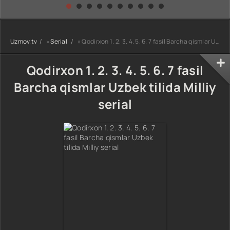
kino) tarjima HD
Uzbek tilida
yuksalishi
skachat
Premyera Netflix
filmi Uzbek tilida
O'zbekcha 2026
Uzmov.tv
»
Serial
» Qodirxon 1. 2. 3. 4. 5. 6. 7 fasil Barcha qismlar Uzbek tilida Milliy serial
tarjima kino Full
HD tas-ix
skachat
Qodirxon 1. 2. 3. 4. 5. 6. 7 fasil
Barcha qismlar Uzbek tilida Milliy
serial