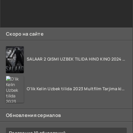
Скоро на сайте
SALAAR 2 QISMI UZBEK TILIDA HIND KINO 2024 TARJIMA 720p HD Skachat
O'lik Kelin Uzbek tilida 2023 Multfilm Tarjima kino skachat
Обновления сериалов
Последние 10 обновлений