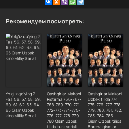
Рекомендуем посмотреть:
Yolg'iz qo'ying 2
Qashqirlar Makoni
Qashqirlar Makoni
Fasl 56. 57. 58. 59.
Pistirma 766-767-
Uzbek tilida 774.
60. 61. 62. 63. 64.
768-769-770-771-
775. 776. 777. 778.
65 Qism Uzbek
772-773-774-775-
779. 780. 781. 782.
kino Milliy Serial
776-777-778-779-
783. 784. 785
780 Qism Uzbek
Qism O'zbek tilida
tilida turk seriali
Barcha qismlar