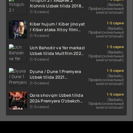
Yirtqich 2 / Хищник 2
(BaibaKo,
Xishnik Uzbek tilida 2018-
Профессиональный
2024 O'zbekcha tarjima
(1-5 сезон)
многоголосый)
kino HD Skachat
1-5 серия
Kiber hujum / Kiber jinoyat
(BaibaKo,
/ Kiber ataka Xitoy filmi
Профессиональный
Uzbek tilida O'zbekcha
(1-5 сезон)
многоголосый)
(2023-2025) tarjima kino
HD skachat
1-5 серия
Uch Bahodir va Yer markazi
(BaibaKo,
Uzbek tilida Multfilm 2025
Профессиональный
tarjima HD skachat
(1-5 сезон)
многоголосый)
1-5 серия
Dyuna / Dune 1 Premyera
(BaibaKo,
Uzbek tilida 2021
Профессиональный
O'zbekcha tarjima kino HD
(1-5 сезон)
многоголосый)
1-5 серия
Qora shovqin Uzbek tilida
(BaibaKo,
2024 Premyera O'zbekcha
Профессиональный
tarjima kino HD skachat
(1-5 сезон)
многоголосый)
Комментируют