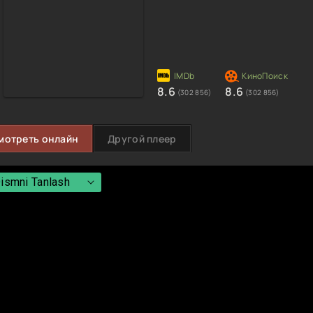
8.6
8.6
(302 856)
(302 856)
мотреть онлайн
Другой плеер
ismni Tanlash
ismni Tanlash
 Qism 1 fasl 2 qism
 Qism 1 fasl 3 qism
 Qism 1 fasl 4 qism
 Qism 1 fasl 5 qism
 Qism 1 fasl 6 qism