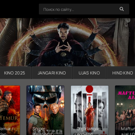
KINO 2025
JANGARI KINO
UJAS KINO
HIND KINO
Temur /
Sniper:
O'g'irlangan
Maftu
lan:
Bayroqsiz /
qiz Hind
ajal / Q