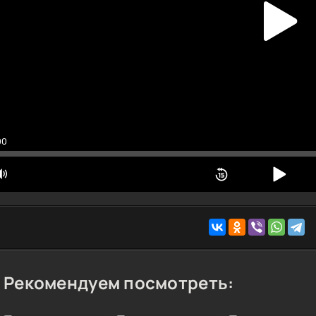
 Qism 1 fasl 7 qism
 Qism 1 fasl 8 qism
 Qism 2 fasl 1 qism
0 Qism 2 fasl 2 qism
1 Qism 2 fasl 3 qism
2 Qism 2 fasl 4 qism
3 Qism 2 fasl 5 qism
00
4 Qism 2 fasl 6 qism
5 Qism 2 fasl 7 qism
6 Qism 2 fasl 8 qism
Рекомендуем посмотреть: