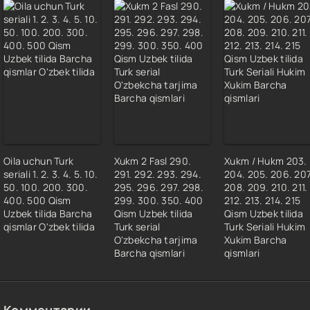
Oila uchun Turk
Xukm 2 Fasl 290.
Xukm / Hukm 203.
seriali 1. 2. 3. 4. 5. 10.
291. 292. 293. 294.
204. 205. 206. 207
50. 100. 200. 300.
295. 296. 297. 298.
208. 209. 210. 211.
400. 500 Qism
299. 300. 350. 400
212. 213. 214. 215
Uzbek tilida Barcha
Qism Uzbek tilida
Qism Uzbek tilida
qismlar O'zbek tilida
Turk serial
Turk Seriali Hukim
O'zbekcha tarjima
Xukim Barcha
Barcha qismlari
qismlari
Комментарии