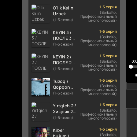
TILIDA
7
HIND KINO
1-5 серия
O'lik Kelin
8
2024
(BaibaKo,
Uzbek
Профессиональный
TARJIMA
tilida 2023
(1-5 сезон)
9
многоголосый)
720p HD
Multfilm
1
Skachat
Tarjima
1-5 серия
KEYIN 3 /
kino
(BaibaKo,
1
ПОСЛЕ 3 /
Профессиональный
skachat
AFTER 3
(1-5 сезон)
многоголосый)
1
ROMANTIK
1
FILM
1-5 серия
KEYIN 2 /
UZBEK
(BaibaKo,
0:
ПОСЛЕ 2 /
1
Профессиональный
TILIDA
AFTER 2
(1-5 сезон)
многоголосый)
1
2021
ROMANTIK
TARJIMA
FILM
1
1-5 серия
Tuzoq /
FILM HD
UZBEK
(BaibaKo,
Qopqon
Профессиональный
TILIDA
Hind
(1-5 сезон)
многоголосый)
2020
kinosi
TARJIMA
2016 Uzbek
1-5 серия
Yirtqich 2 /
FILM HD
tilida
(BaibaKo,
Хищник 2
Профессиональный
tarjima film
Xishnik
(1-5 сезон)
многоголосый)
HD
Uzbek
tilida 2018-
1-5 серия
Kiber
2024
(BaibaKo,
hujum /