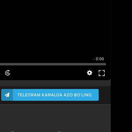
- 0:00
TELEGRAM KANALGA AZO BO'LING.