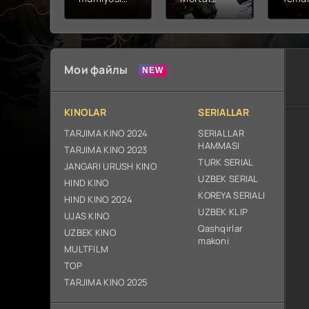
2026 (uzbek
kombat 2 /
Fathc
tilida kino)
Ólim jangi 2
yuksal
tarjima HD
(2026)
Prem
skachat
Uzbek tilida
Netfli
Uzbek 
Мои файлы
O'zbe
2026
tarjim
KINOLAR
SERIALLAR
Full H
ix sk
TARJIMA KINO 2024
SERIALLAR
HAMMASI
TARJIMA KINO 2023
TURK SERIAL
JANGARI URUSH KINO
UZBEK SERIAL
HIND KINO
KOREYA SERIALI
HIND KINO 2024
UZBEK KLIP
UJAS KINO
Qashqirlar
UZBEK KINO
makoni
MULTFILM
TOP
TARJIMA KINO 2025