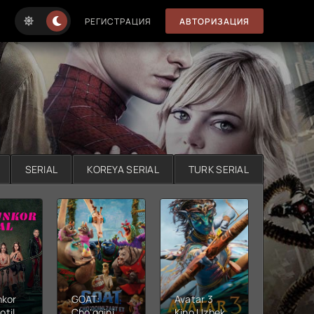
РЕГИСТРАЦИЯ
АВТОРИЗАЦИЯ
SERIAL
KOREYA SERIAL
TURK SERIAL
nkor
GOAT:
Avatar 3
Xushta
otil
Cho'qqini
Kino Uzbek
Ujas ki