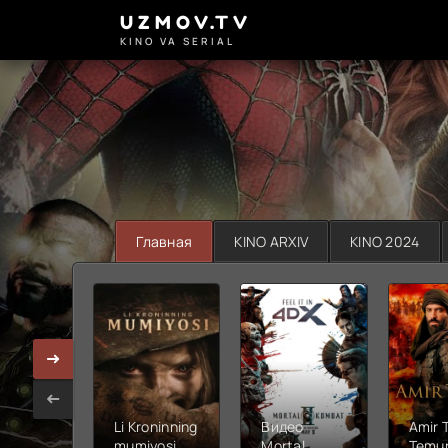
UZMOV.TV
KINO VA SERIAL
Главная
KINO ARXIV
KINO 2024
Li Kroninning
Видео
Amir 
mumiyosi
Mortal
Temur