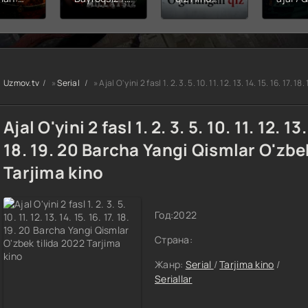
hining
Snayper:
kinosi 2026
Balerin
ishi
Millatsiz /
Uzbek tilida
(uzbek
yera
Bayroqsiz
O'zbekcha
tilida)
x filmi
snayper
tarjima kino
O'zbe
tilida
Premyera
HD skachat
tarjima
kcha
Uzbek tilida
2026 
Uzmov.tv
»
Serial
» Ajal O'yini 2 fasl 1. 2. 3. 5. 10. 11. 12. 13. 14. 15. 16. 1
O'zbekcha
skach
a kino
2026
D tas-
tarjima kino
Ajal O'yini 2 fasl 1. 2. 3. 5. 10. 11. 12. 13.
achat
Full HD tas-
ix skachat
18. 19. 20 Barcha Yangi Qismlar O'zbe
Tarjima kino
Год:
2022
Страна:
Жанр:
Serial
/
Tarjima kino
/
Seriallar