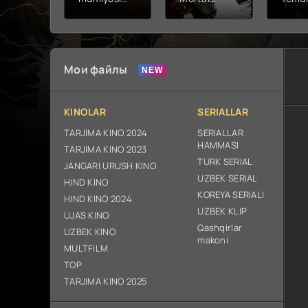
2026 (uzbek
kombat 2 /
Fathc
tilida kino)
Ólim jangi 2
yuksal
tarjima HD
(2026)
Prem
skachat
Uzbek tilida
Netfli
Uzbek 
Мои файлы
O'zbe
2026
tarjim
KINOLAR
SERIALLAR
Full H
ix sk
TARJIMA KINO 2024
SERIALLAR
HAMMASI
TARJIMA KINO 2023
TURK SERIAL
JANGARI URUSH KINO
UZBEK SERIAL
HIND KINO
KOREYA SERIALI
HIND KINO 2024
UZBEK KLIP
UJAS KINO
Qashqirlar
UZBEK KINO
makoni
MULTFILM
TOP
TARJIMA KINO 2025