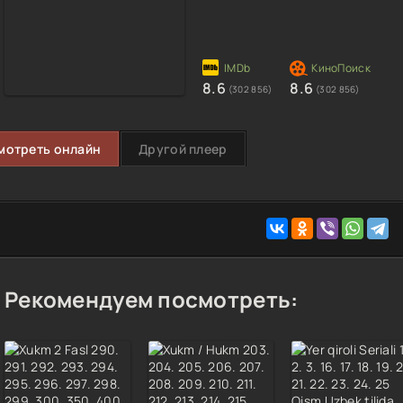
8.6
8.6
(302 856)
(302 856)
мотреть онлайн
Другой плеер
Рекомендуем посмотреть: