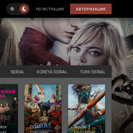
РЕГИСТРАЦИЯ
АВТОРИЗАЦИЯ
SERIAL
KOREYA SERIAL
TURK SERIAL
nkor
GOAT:
Avatar 3
Xushta
otil
Cho'qqini
Kino Uzbek
Ujas ki