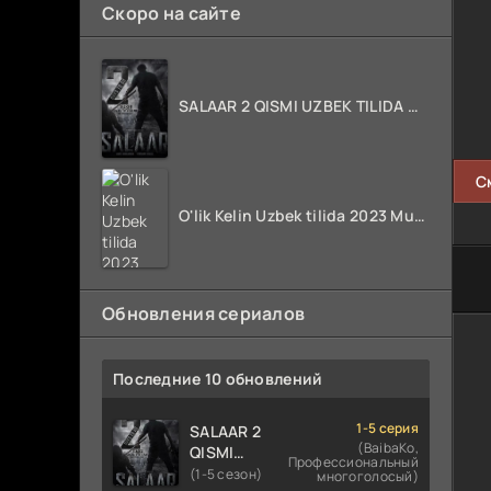
Скоро на сайте
SALAAR 2 QISMI UZBEK TILIDA HIND KINO 2024 TARJIMA 720p HD Skachat
С
O'lik Kelin Uzbek tilida 2023 Multfilm Tarjima kino skachat
Обновления сериалов
Последние 10 обновлений
1-5 серия
SALAAR 2
(BaibaKo,
QISMI
Профессиональный
UZBEK
(1-5 сезон)
многоголосый)