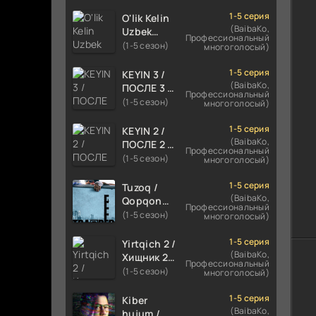
TILIDA
HIND KINO
1-5 серия
O'lik Kelin
2024
(BaibaKo,
Uzbek
Профессиональный
TARJIMA
tilida 2023
(1-5 сезон)
многоголосый)
720p HD
Multfilm
Skachat
Tarjima
1-5 серия
KEYIN 3 /
kino
(BaibaKo,
ПОСЛЕ 3 /
Профессиональный
skachat
AFTER 3
(1-5 сезон)
многоголосый)
ROMANTIK
FILM
1-5 серия
KEYIN 2 /
UZBEK
(BaibaKo,
ПОСЛЕ 2 /
Профессиональный
TILIDA
AFTER 2
(1-5 сезон)
многоголосый)
2021
ROMANTIK
TARJIMA
FILM
1-5 серия
Tuzoq /
FILM HD
UZBEK
(BaibaKo,
Qopqon
Профессиональный
TILIDA
Hind
(1-5 сезон)
многоголосый)
2020
kinosi
TARJIMA
2016 Uzbek
1-5 серия
Yirtqich 2 /
FILM HD
tilida
(BaibaKo,
Хищник 2
Профессиональный
tarjima film
Xishnik
(1-5 сезон)
многоголосый)
HD
Uzbek
tilida 2018-
1-5 серия
Kiber
2024
(BaibaKo,
hujum /