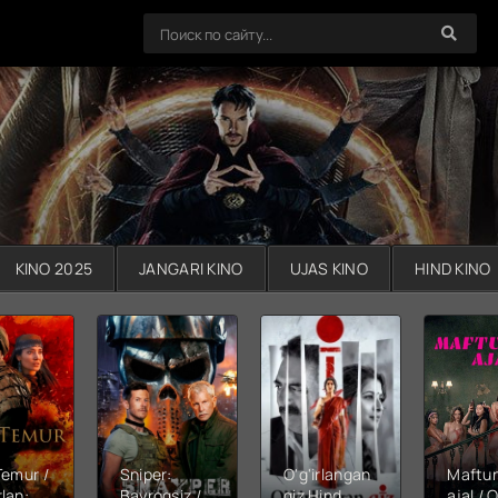
KINO 2025
JANGARI KINO
UJAS KINO
HIND KINO
Temur /
Sniper:
O'g'irlangan
Maftu
lan:
Bayroqsiz /
qiz Hind
ajal / Q