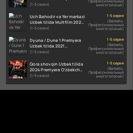
Профессиональный
Uzbek tilida O'zbekcha
(1-5 сезон)
многоголосый)
(2023-2025) tarjima kino
HD skachat
1-5 серия
Uch Bahodir va Yer markazi
(BaibaKo,
Uzbek tilida Multfilm 2025
Профессиональный
tarjima HD skachat
(1-5 сезон)
многоголосый)
1-5 серия
Dyuna / Dune 1 Premyera
(BaibaKo,
Uzbek tilida 2021
Профессиональный
O'zbekcha tarjima kino HD
(1-5 сезон)
многоголосый)
1-5 серия
Qora shovqin Uzbek tilida
(BaibaKo,
2024 Premyera O'zbekcha
Профессиональный
tarjima kino HD skachat
(1-5 сезон)
многоголосый)
Комментируют