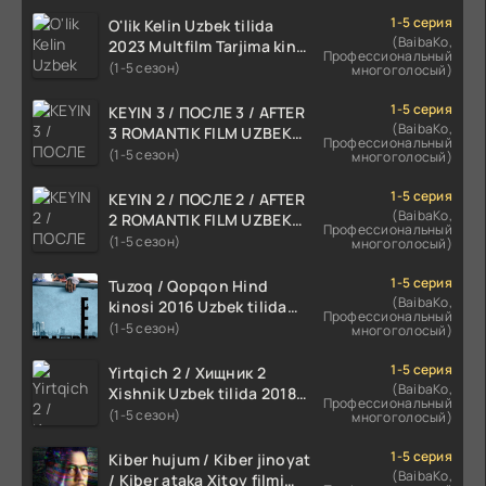
1-5 серия
O'lik Kelin Uzbek tilida
(BaibaKo,
2023 Multfilm Tarjima kino
Профессиональный
skachat
(1-5 сезон)
многоголосый)
1-5 серия
KEYIN 3 / ПОСЛЕ 3 / AFTER
(BaibaKo,
3 ROMANTIK FILM UZBEK
Профессиональный
TILIDA 2021 TARJIMA FILM
(1-5 сезон)
многоголосый)
HD
1-5 серия
KEYIN 2 / ПОСЛЕ 2 / AFTER
(BaibaKo,
2 ROMANTIK FILM UZBEK
Профессиональный
TILIDA 2020 TARJIMA FILM
(1-5 сезон)
многоголосый)
HD
1-5 серия
Tuzoq / Qopqon Hind
(BaibaKo,
kinosi 2016 Uzbek tilida
Профессиональный
tarjima film HD
(1-5 сезон)
многоголосый)
1-5 серия
Yirtqich 2 / Хищник 2
(BaibaKo,
Xishnik Uzbek tilida 2018-
Профессиональный
2024 O'zbekcha tarjima
(1-5 сезон)
многоголосый)
kino HD Skachat
1-5 серия
Kiber hujum / Kiber jinoyat
(BaibaKo,
/ Kiber ataka Xitoy filmi