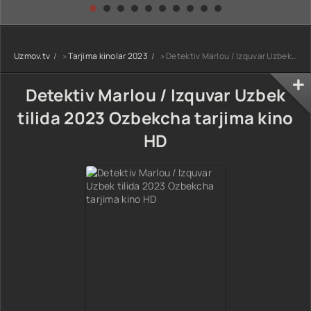
kino) tarjima HD
Uzbek tilida
yuksalishi
skachat
Premyera Netflix
filmi Uzbek tilida
O'zbekcha 2026
Uzmov.tv
»
Tarjima kinolar 2023
» Detektiv Marlou / Izquvar Uzbek tilida 2023 Ozbekcha tarjima kino HD
tarjima kino Full
HD tas-ix
skachat
Detektiv Marlou / Izquvar Uzbek
tilida 2023 Ozbekcha tarjima kino
HD