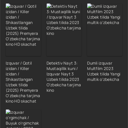
Izquvar / Qotil
Detektiv Nayt 3:
Dumli izquvar
izidan / Killer
Mustaqillik kuni /
Multfilm 2023
izidan /
Izquvar Nayt 3
Uzbek tilida Yangi
Shikastlangan
Uzbek tilida 2023
multik o'zbekcha
Uzbek tilida
O'zbekcha tarjima
(2025) Premyera
kino
O'zbekcha tarjima
kino HD skachat