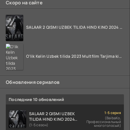
Скоро на сайте
SALAAR 2 QISMI UZBEK TILIDA HIND KINO 2024 TARJIMA 720p HD Skachat
O'lik Kelin Uzbek tilida 2023 Multfilm Tarjima kino skachat
Обновления сериалов
Последние 10 обновлений
1-5 серия
SALAAR 2 QISMI UZBEK
(BaibaKo,
TILIDA HIND KINO 2024
Профессиональный
TARJIMA 720p HD Skachat
(1-5 сезон)
многоголосый)