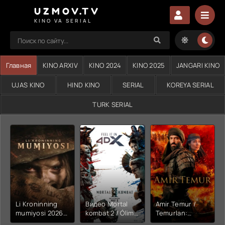
UZMOV.TV
KINO VA SERIAL
Главная
KINO ARXIV
KINO 2024
KINO 2025
JANGARI KINO
UJAS KINO
HIND KINO
SERIAL
KOREYA SERIAL
TURK SERIAL
Li Kroninning
Видео Mortal
Amir Temur /
mumiyosi 2026
kombat 2 / Ólim
Temurlan:
(uzbek tilida
jangi 2 (2026)
Fathchining