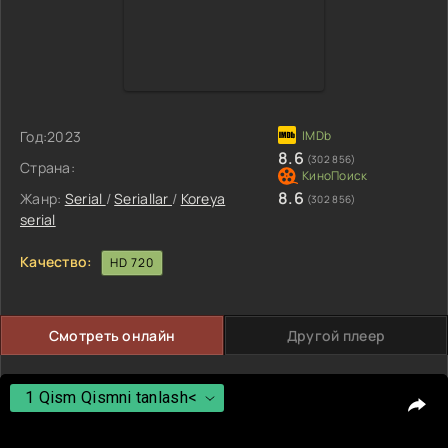
Год:
2023
8.6
(302 856)
Страна:
8.6
Жанр:
Serial
/
Seriallar
/
Koreya
(302 856)
serial
Качество:
HD 720
Смотреть онлайн
Другой плеер
1 Qism Qismni tanlash<
1 Qism Qismni tanlash<