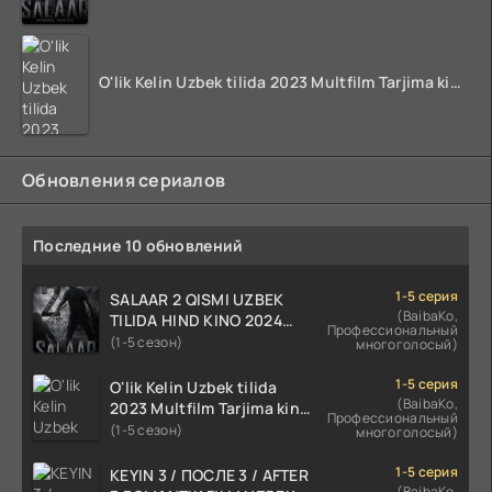
O'lik Kelin Uzbek tilida 2023 Multfilm Tarjima kino skachat
Обновления сериалов
Последние 10 обновлений
1-5 серия
SALAAR 2 QISMI UZBEK
(BaibaKo,
TILIDA HIND KINO 2024
Профессиональный
TARJIMA 720p HD Skachat
(1-5 сезон)
многоголосый)
1-5 серия
O'lik Kelin Uzbek tilida
(BaibaKo,
2023 Multfilm Tarjima kino
Профессиональный
skachat
(1-5 сезон)
многоголосый)
1-5 серия
KEYIN 3 / ПОСЛЕ 3 / AFTER
(BaibaKo,