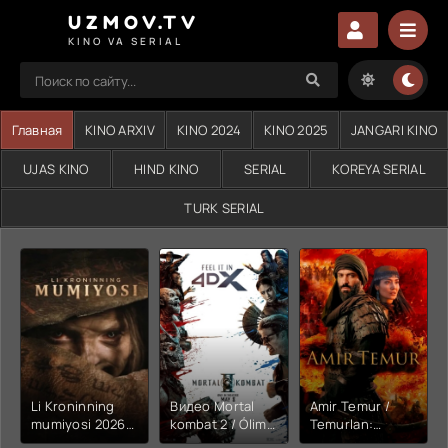
UZMOV.TV
KINO VA SERIAL
Главная
KINO ARXIV
KINO 2024
KINO 2025
JANGARI KINO
UJAS KINO
HIND KINO
SERIAL
KOREYA SERIAL
TURK SERIAL
Li Kroninning
Видео Mortal
Amir Temur /
mumiyosi 2026
kombat 2 / Ólim
Temurlan:
(uzbek tilida
jangi 2 (2026)
Fathchining