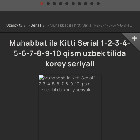
kino) tarjima HD
Uzbek tilida
yuksalishi
skachat
Premyera Netflix
filmi Uzbek tilida
O'zbekcha 2026
Uzmov.tv
»
Serial
» Muhabbat ila Kitti Serial 1-2-3-4-5-6-7-8-9-10 qism uzbek tilida korey seriyali
tarjima kino Full
HD tas-ix
skachat
Muhabbat ila Kitti Serial 1-2-3-4-
5-6-7-8-9-10 qism uzbek tilida
korey seriyali