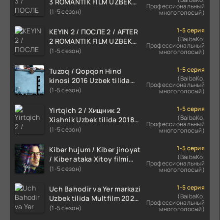
3 ROMANTIK FILM UZBEK
Профессиональный
TILIDA 2021 TARJIMA FILM
(1-5 сезон)
многоголосый)
HD
1-5 серия
KEYIN 2 / ПОСЛЕ 2 / AFTER
(BaibaKo,
2 ROMANTIK FILM UZBEK
Профессиональный
TILIDA 2020 TARJIMA FILM
(1-5 сезон)
многоголосый)
HD
1-5 серия
Tuzoq / Qopqon Hind
(BaibaKo,
kinosi 2016 Uzbek tilida
Профессиональный
tarjima film HD
(1-5 сезон)
многоголосый)
1-5 серия
Yirtqich 2 / Хищник 2
(BaibaKo,
Xishnik Uzbek tilida 2018-
Профессиональный
2024 O'zbekcha tarjima
(1-5 сезон)
многоголосый)
kino HD Skachat
1-5 серия
Kiber hujum / Kiber jinoyat
(BaibaKo,
/ Kiber ataka Xitoy filmi
Профессиональный
Uzbek tilida O'zbekcha
(1-5 сезон)
многоголосый)
(2023-2025) tarjima kino
HD skachat
1-5 серия
Uch Bahodir va Yer markazi
(BaibaKo,
Uzbek tilida Multfilm 2025
Профессиональный
tarjima HD skachat
(1-5 сезон)
многоголосый)