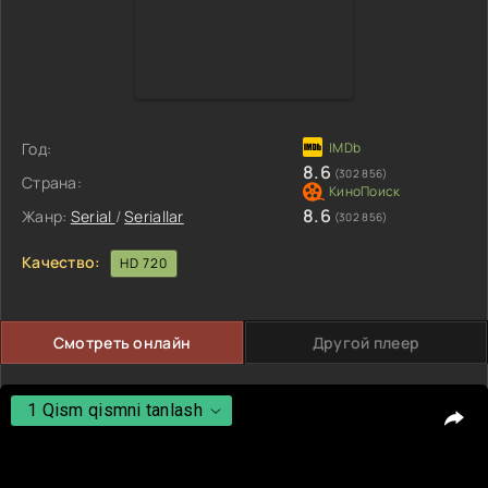
Год:
8.6
(302 856)
Страна:
8.6
Жанр:
Serial
/
Seriallar
(302 856)
Качество:
HD 720
Смотреть онлайн
Другой плеер
1 Qism qismni tanlash
1 Qism qismni tanlash
2 Qism