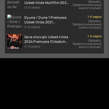
(BaibaKo,
Uzbek tilida Multfilm 2025
Профессиональный
tarjima HD skachat
(1-5 сезон)
многоголосый)
1-5 серия
Dyuna / Dune 1 Premyera
(BaibaKo,
Uzbek tilida 2021
Профессиональный
O'zbekcha tarjima kino HD
(1-5 сезон)
многоголосый)
1-5 серия
Qora shovqin Uzbek tilida
(BaibaKo,
2024 Premyera O'zbekcha
Профессиональный
tarjima kino HD skachat
(1-5 сезон)
многоголосый)
Комментируют