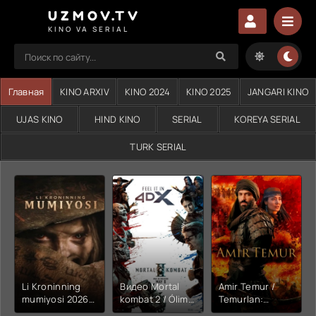
UZMOV.TV
KINO VA SERIAL
Главная
KINO ARXIV
KINO 2024
KINO 2025
JANGARI KINO
UJAS KINO
HIND KINO
SERIAL
KOREYA SERIAL
TURK SERIAL
Li Kroninning
Видео Mortal
Amir Temur /
mumiyosi 2026
kombat 2 / Ólim
Temurlan:
(uzbek tilida
jangi 2 (2026)
Fathchining