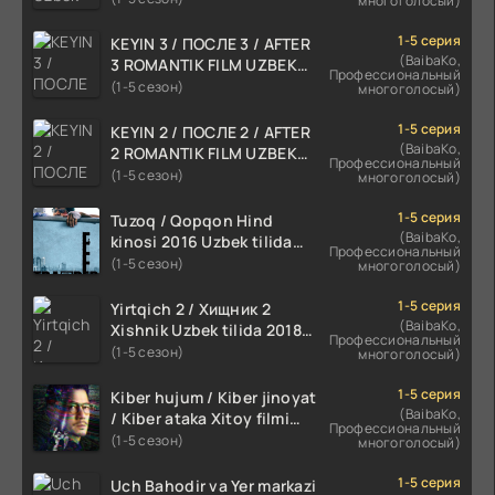
многоголосый)
1-5 серия
KEYIN 3 / ПОСЛЕ 3 / AFTER
(BaibaKo,
3 ROMANTIK FILM UZBEK
Профессиональный
TILIDA 2021 TARJIMA FILM
(1-5 сезон)
многоголосый)
HD
1-5 серия
KEYIN 2 / ПОСЛЕ 2 / AFTER
(BaibaKo,
2 ROMANTIK FILM UZBEK
Профессиональный
TILIDA 2020 TARJIMA FILM
(1-5 сезон)
многоголосый)
HD
1-5 серия
Tuzoq / Qopqon Hind
(BaibaKo,
kinosi 2016 Uzbek tilida
Профессиональный
tarjima film HD
(1-5 сезон)
многоголосый)
1-5 серия
Yirtqich 2 / Хищник 2
(BaibaKo,
Xishnik Uzbek tilida 2018-
Профессиональный
2024 O'zbekcha tarjima
(1-5 сезон)
многоголосый)
kino HD Skachat
1-5 серия
Kiber hujum / Kiber jinoyat
(BaibaKo,
/ Kiber ataka Xitoy filmi
Профессиональный
Uzbek tilida O'zbekcha
(1-5 сезон)
многоголосый)
(2023-2025) tarjima kino
HD skachat
1-5 серия
Uch Bahodir va Yer markazi