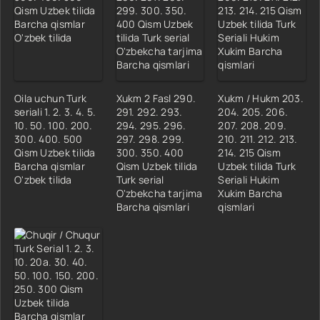
Oila uchun Turk
Xukm 2 Fasl 290.
Xukm / Hukm 203.
seriali 1. 2. 3. 4. 5.
291. 292. 293.
204. 205. 206.
10. 50. 100. 200.
294. 295. 296.
207. 208. 209.
300. 400. 500
297. 298. 299.
210. 211. 212. 213.
Qism Uzbek tilida
300. 350. 400
214. 215 Qism
Barcha qismlar
Qism Uzbek tilida
Uzbek tilida Turk
O'zbek tilida
Turk serial
Seriali Hukim
O'zbekcha tarjima
Xukim Barcha
Barcha qismlari
qismlari