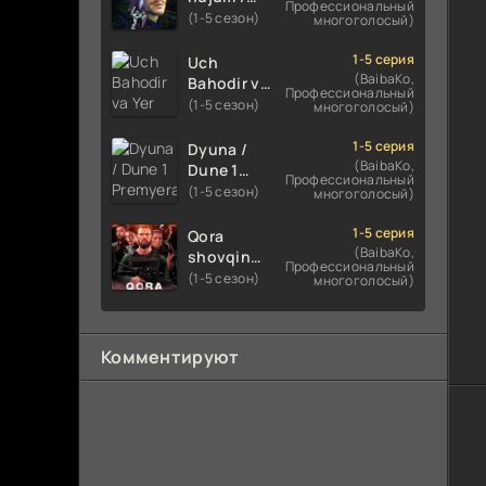
Профессиональный
O'zbekcha
Kiber
(1-5 сезон)
многоголосый)
tarjima
jinoyat /
kino HD
Kiber ataka
1-5 серия
Uch
Skachat
Xitoy filmi
(BaibaKo,
Bahodir va
Профессиональный
Uzbek
Yer markazi
(1-5 сезон)
многоголосый)
tilida
Uzbek
O'zbekcha
tilida
1-5 серия
Dyuna /
(2023-
Multfilm
(BaibaKo,
Dune 1
Профессиональный
2025)
2025
Premyera
(1-5 сезон)
многоголосый)
tarjima
tarjima HD
Uzbek
kino HD
skachat
tilida 2021
1-5 серия
Qora
skachat
O'zbekcha
(BaibaKo,
shovqin
Профессиональный
tarjima
Uzbek
(1-5 сезон)
многоголосый)
kino HD
tilida 2024
Premyera
O'zbekcha
Комментируют
tarjima
kino HD
skachat