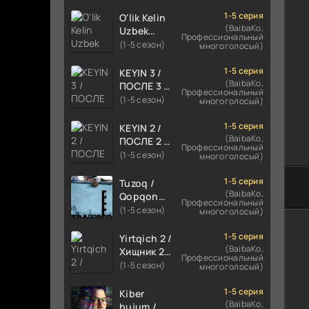
TILIDA
HIND KINO
1-5 серия
O'lik Kelin
2024
(BaibaKo,
Uzbek
Профессиональный
TARJIMA
tilida 2023
(1-5 сезон)
многоголосый)
720p HD
Multfilm
Skachat
Tarjima
1-5 серия
KEYIN 3 /
kino
(BaibaKo,
ПОСЛЕ 3 /
Профессиональный
skachat
AFTER 3
(1-5 сезон)
многоголосый)
ROMANTIK
FILM
1-5 серия
KEYIN 2 /
UZBEK
(BaibaKo,
ПОСЛЕ 2 /
Профессиональный
TILIDA
AFTER 2
(1-5 сезон)
многоголосый)
2021
ROMANTIK
TARJIMA
FILM
1-5 серия
Tuzoq /
FILM HD
UZBEK
(BaibaKo,
Qopqon
Профессиональный
TILIDA
Hind
(1-5 сезон)
многоголосый)
2020
kinosi
TARJIMA
2016 Uzbek
1-5 серия
Yirtqich 2 /
FILM HD
tilida
(BaibaKo,
Хищник 2
Профессиональный
tarjima film
Xishnik
(1-5 сезон)
многоголосый)
HD
Uzbek
tilida 2018-
1-5 серия
Kiber
2024
(BaibaKo,
hujum /