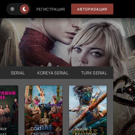
РЕГИСТРАЦИЯ
АВТОРИЗАЦИЯ
SERIAL
KOREYA SERIAL
TURK SERIAL
nkor
GOAT:
Avatar 3
Xushta
otil
Cho'qqini
Kino Uzbek
Ujas ki