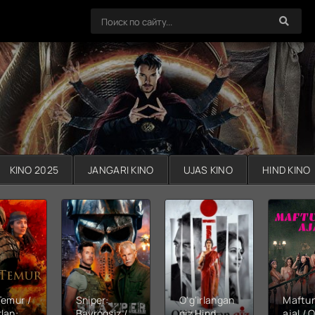
KINO 2025
JANGARI KINO
UJAS KINO
HIND KINO
Temur /
Sniper:
O'g'irlangan
Maftu
lan:
Bayroqsiz /
qiz Hind
ajal / Q