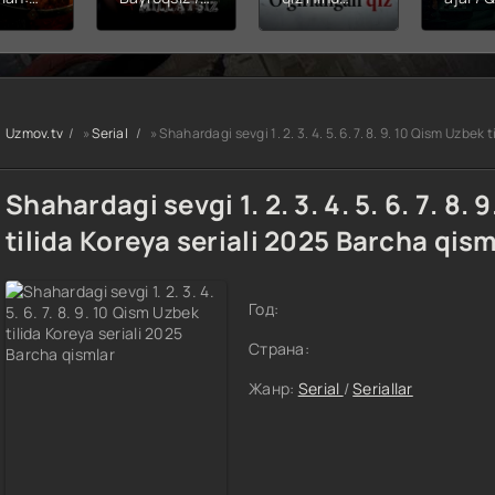
hining
Snayper:
kinosi 2026
Balerin
ishi
Millatsiz /
Uzbek tilida
(uzbek
yera
Bayroqsiz
O'zbekcha
tilida)
x filmi
snayper
tarjima kino
O'zbe
tilida
Premyera
HD skachat
tarjima
kcha
Uzbek tilida
2026 
Uzmov.tv
»
Serial
» Shahardagi sevgi 1. 2. 3. 4. 5. 6. 7. 8. 9. 10 Qism Uzbek
O'zbekcha
skach
a kino
2026
D tas-
tarjima kino
Shahardagi sevgi 1. 2. 3. 4. 5. 6. 7. 8.
achat
Full HD tas-
ix skachat
tilida Koreya seriali 2025 Barcha qism
Год:
Страна:
Жанр:
Serial
/
Seriallar