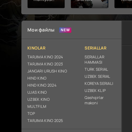
2026 (uzbek
kombat 2 /
Fathc
tilida kino)
Ólim jangi 2
yuksal
tarjima HD
(2026)
Prem
skachat
Uzbek tilida
Netfli
Uzbek 
Мои файлы
O'zbe
2026
tarjim
KINOLAR
SERIALLAR
Full H
ix sk
TARJIMA KINO 2024
SERIALLAR
HAMMASI
TARJIMA KINO 2023
TURK SERIAL
JANGARI URUSH KINO
UZBEK SERIAL
HIND KINO
KOREYA SERIALI
HIND KINO 2024
UZBEK KLIP
UJAS KINO
Qashqirlar
UZBEK KINO
makoni
MULTFILM
TOP
TARJIMA KINO 2025