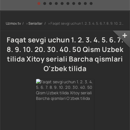
kino) tarjima HD
Uzbek tilida
yuksalishi
skachat
Premyera Netflix
filmi Uzbek tilida
O'zbekcha 2026
Uzmov.tv
»
Seriallar
» Faqat sevgi uchun 1. 2. 3. 4. 5. 6. 7. 8. 9. 10. 20. 30. 40. 50 Qism Uzbek tilida Xitoy seriali Barcha qismlari O'zbek tilida
tarjima kino Full
HD tas-ix
skachat
Faqat sevgi uchun 1. 2. 3. 4. 5. 6. 7.
8. 9. 10. 20. 30. 40. 50 Qism Uzbek
tilida Xitoy seriali Barcha qismlari
O'zbek tilida