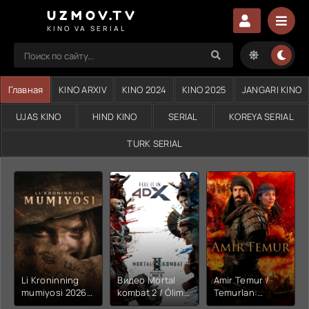
UZMOV.TV
KINO VA SERIAL
Главная
KINO ARXIV
KINO 2024
KINO 2025
JANGARI KINO
UJAS KINO
HIND KINO
SERIAL
KOREYA SERIAL
TURK SERIAL
Li Kroninning
Видео Mortal
Amir Temur /
mumiyosi 2026
kombat 2 / Ólim
Temurlan:
(uzbek tilida
jangi 2 (2026)
Fathchining