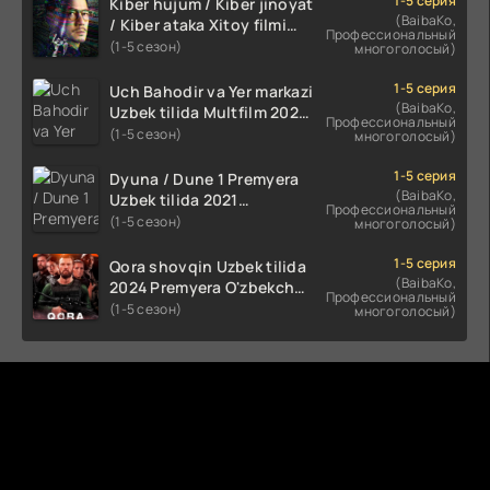
1-5 серия
Kiber hujum / Kiber jinoyat
(BaibaKo,
/ Kiber ataka Xitoy filmi
Профессиональный
Uzbek tilida O'zbekcha
(1-5 сезон)
многоголосый)
(2023-2025) tarjima kino
HD skachat
1-5 серия
Uch Bahodir va Yer markazi
(BaibaKo,
Uzbek tilida Multfilm 2025
Профессиональный
tarjima HD skachat
(1-5 сезон)
многоголосый)
1-5 серия
Dyuna / Dune 1 Premyera
(BaibaKo,
Uzbek tilida 2021
Профессиональный
O'zbekcha tarjima kino HD
(1-5 сезон)
многоголосый)
1-5 серия
Qora shovqin Uzbek tilida
(BaibaKo,
2024 Premyera O'zbekcha
Профессиональный
tarjima kino HD skachat
(1-5 сезон)
многоголосый)
Комментируют