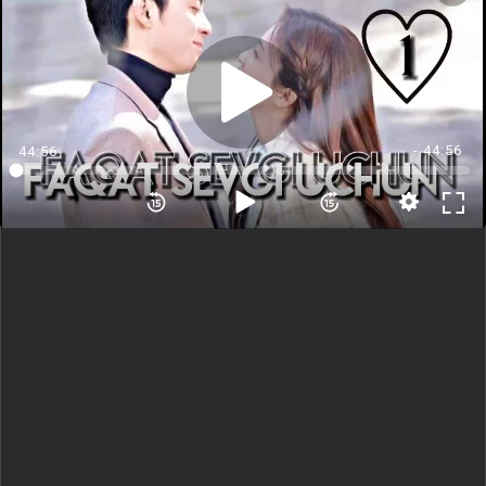
1 Qism Qismni tanleng<
2 Qism
3 Qism
4 Qism
5 Qism
- 44:56
44:56
6 Qism
7 Qism
8 Qism
9 Qism
10 Qism
11 Qism
12 Qism
13 Qism
14 Qism
15 Qism
16 Qism