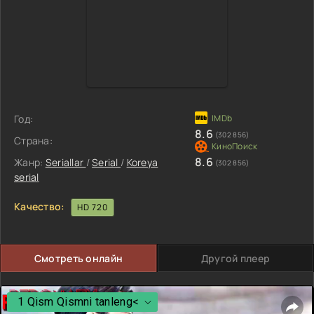
Год:
8.6
(302 856)
Страна:
8.6
Жанр:
Seriallar
/
Serial
/
Koreya
(302 856)
serial
Качество:
HD 720
Смотреть онлайн
Другой плеер
1 Qism Qismni tanleng<