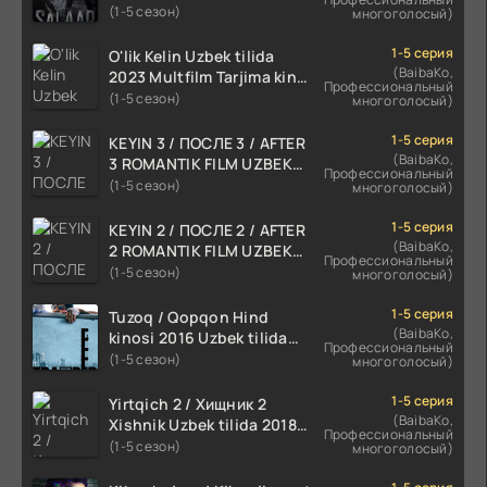
TARJIMA 720p HD Skachat
(1-5 сезон)
многоголосый)
1-5 серия
O'lik Kelin Uzbek tilida
(BaibaKo,
2023 Multfilm Tarjima kino
Профессиональный
skachat
(1-5 сезон)
многоголосый)
1-5 серия
KEYIN 3 / ПОСЛЕ 3 / AFTER
(BaibaKo,
3 ROMANTIK FILM UZBEK
Профессиональный
TILIDA 2021 TARJIMA FILM
(1-5 сезон)
многоголосый)
HD
1-5 серия
KEYIN 2 / ПОСЛЕ 2 / AFTER
(BaibaKo,
2 ROMANTIK FILM UZBEK
Профессиональный
TILIDA 2020 TARJIMA FILM
(1-5 сезон)
многоголосый)
HD
1-5 серия
Tuzoq / Qopqon Hind
(BaibaKo,
kinosi 2016 Uzbek tilida
Профессиональный
tarjima film HD
(1-5 сезон)
многоголосый)
1-5 серия
Yirtqich 2 / Хищник 2
(BaibaKo,
Xishnik Uzbek tilida 2018-
Профессиональный
2024 O'zbekcha tarjima
(1-5 сезон)
многоголосый)
kino HD Skachat