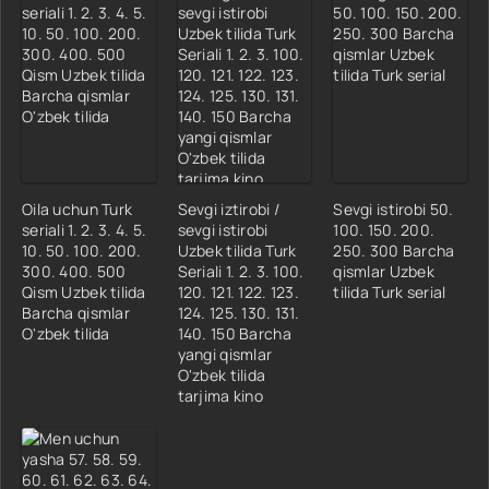
33 Qism
34 Qism
35 Qism
36 Qism
37 Qism
Oila uchun Turk
Sevgi iztirobi /
Sevgi istirobi 50.
seriali 1. 2. 3. 4. 5.
sevgi istirobi
100. 150. 200.
10. 50. 100. 200.
Uzbek tilida Turk
250. 300 Barcha
300. 400. 500
Seriali 1. 2. 3. 100.
qismlar Uzbek
Qism Uzbek tilida
120. 121. 122. 123.
tilida Turk serial
Barcha qismlar
124. 125. 130. 131.
O'zbek tilida
140. 150 Barcha
yangi qismlar
O'zbek tilida
tarjima kino