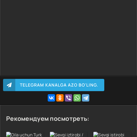
17 Qism
18 Qism
19 Qism
20 Qism
21 Qism
22 Qism
23 Qism
24 Qism
25 Qism
26 Qism
TELEGRAM KANALGA AZO BO'LING.
27 Qism
28 Qism
29 Qism
30 Qism
Рекомендуем посмотреть:
31 Qism
32 Qism