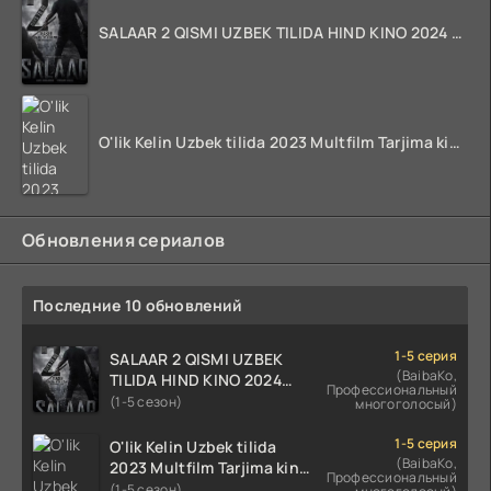
83 Qism
SALAAR 2 QISMI UZBEK TILIDA HIND KINO 2024 TARJIMA 720p HD Skachat
84 Qism
85 Qism
86 Qism
87 Qism
O'lik Kelin Uzbek tilida 2023 Multfilm Tarjima kino skachat
88 Qism
89 Qism
90 Qism
Обновления сериалов
91 Qism
92 Qism
Последние 10 обновлений
93 Qism
94 Qism
1-5 серия
SALAAR 2 QISMI UZBEK
(BaibaKo,
TILIDA HIND KINO 2024
95 Qism
Профессиональный
TARJIMA 720p HD Skachat
(1-5 сезон)
многоголосый)
96 Qism
1-5 серия
O'lik Kelin Uzbek tilida
97 Qism
(BaibaKo,
2023 Multfilm Tarjima kino
98 Qism
Профессиональный
skachat
(1-5 сезон)