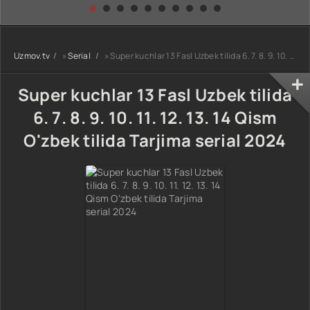
kino) tarjima HD
Uzbek tilida
yuksalishi
skachat
Premyera Netflix
filmi Uzbek tilida
O'zbekcha 2026
Uzmov.tv
»
Serial
» Super kuchlar 13 Fasl Uzbek tilida 6. 7. 8. 9. 10. 11. 12. 13. 14 Qism O'zbek tilida Tarjima serial 2024
tarjima kino Full
HD tas-ix
skachat
Super kuchlar 13 Fasl Uzbek tilida
6. 7. 8. 9. 10. 11. 12. 13. 14 Qism
O'zbek tilida Tarjima serial 2024