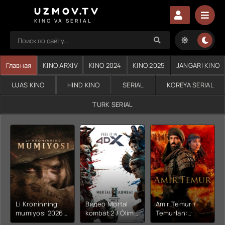
UZMOV.TV
KINO VA SERIAL
Главная
KINO ARXIV
KINO 2024
KINO 2025
JANGARI KINO
UJAS KINO
HIND KINO
SERIAL
KOREYA SERIAL
TURK SERIAL
Li Kroninning
Видео Mortal
Amir Temur /
mumiyosi 2026
kombat 2 / Ólim
Temurlan:
(uzbek tilida
jangi 2 (2026)
Fathchining