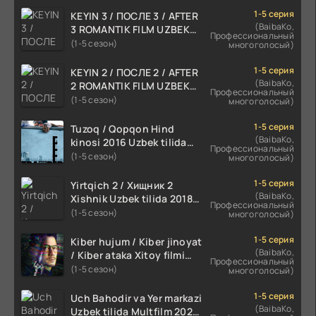
1-5 серия
KEYIN 3 / ПОСЛЕ 3 / AFTER
(BaibaKo,
3 ROMANTIK FILM UZBEK
Профессиональный
TILIDA 2021 TARJIMA FILM
(1-5 сезон)
многоголосый)
HD
1-5 серия
KEYIN 2 / ПОСЛЕ 2 / AFTER
(BaibaKo,
2 ROMANTIK FILM UZBEK
Профессиональный
TILIDA 2020 TARJIMA FILM
(1-5 сезон)
многоголосый)
HD
1-5 серия
Tuzoq / Qopqon Hind
(BaibaKo,
kinosi 2016 Uzbek tilida
Профессиональный
tarjima film HD
(1-5 сезон)
многоголосый)
1-5 серия
Yirtqich 2 / Хищник 2
(BaibaKo,
Xishnik Uzbek tilida 2018-
Профессиональный
2024 O'zbekcha tarjima
(1-5 сезон)
многоголосый)
kino HD Skachat
1-5 серия
Kiber hujum / Kiber jinoyat
(BaibaKo,
/ Kiber ataka Xitoy filmi
Профессиональный
Uzbek tilida O'zbekcha
(1-5 сезон)
многоголосый)
(2023-2025) tarjima kino
HD skachat
1-5 серия
Uch Bahodir va Yer markazi
(BaibaKo,
Uzbek tilida Multfilm 2025