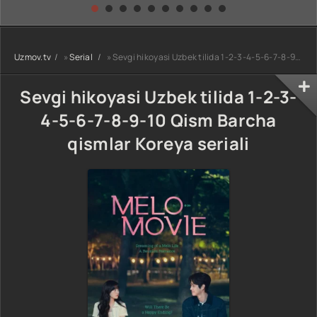
kino) tarjima HD
Uzbek tilida
yuksalishi
skachat
Premyera Netflix
filmi Uzbek tilida
O'zbekcha 2026
Uzmov.tv
»
Serial
» Sevgi hikoyasi Uzbek tilida 1-2-3-4-5-6-7-8-9-10 Qism Barcha qismlar Koreya seriali
tarjima kino Full
HD tas-ix
skachat
Sevgi hikoyasi Uzbek tilida 1-2-3-
4-5-6-7-8-9-10 Qism Barcha
qismlar Koreya seriali