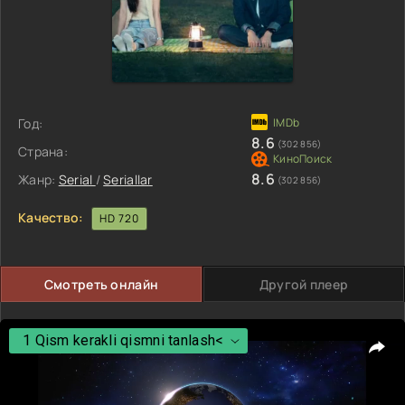
Год:
8.6
(302 856)
Страна:
8.6
Жанр:
Serial
/
Seriallar
(302 856)
Качество:
HD 720
Смотреть онлайн
Другой плеер
1 Qism kerakli qismni tanlash<
1 Qism kerakli qismni tanlash<
2 Qism