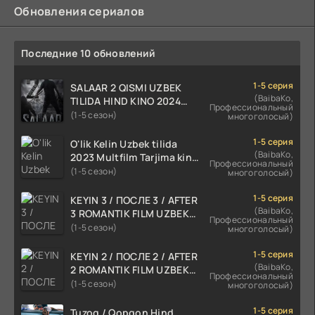
Обновления сериалов
Последние 10 обновлений
1-5 серия
SALAAR 2 QISMI UZBEK
(BaibaKo,
TILIDA HIND KINO 2024
Профессиональный
TARJIMA 720p HD Skachat
(1-5 сезон)
многоголосый)
1-5 серия
O'lik Kelin Uzbek tilida
(BaibaKo,
2023 Multfilm Tarjima kino
Профессиональный
skachat
(1-5 сезон)
многоголосый)
1-5 серия
KEYIN 3 / ПОСЛЕ 3 / AFTER
(BaibaKo,
3 ROMANTIK FILM UZBEK
Профессиональный
TILIDA 2021 TARJIMA FILM
(1-5 сезон)
многоголосый)
HD
1-5 серия
KEYIN 2 / ПОСЛЕ 2 / AFTER
(BaibaKo,
2 ROMANTIK FILM UZBEK
Профессиональный
TILIDA 2020 TARJIMA FILM
(1-5 сезон)
многоголосый)
HD
1-5 серия
Tuzoq / Qopqon Hind