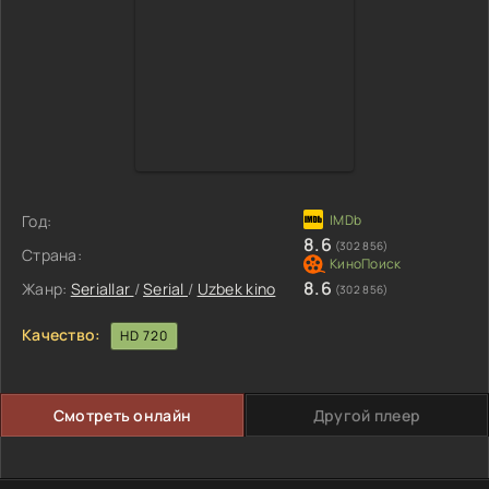
Год:
8.6
(302 856)
Страна:
8.6
Жанр:
Seriallar
/
Serial
/
Uzbek kino
(302 856)
Качество:
HD 720
Смотреть онлайн
Другой плеер