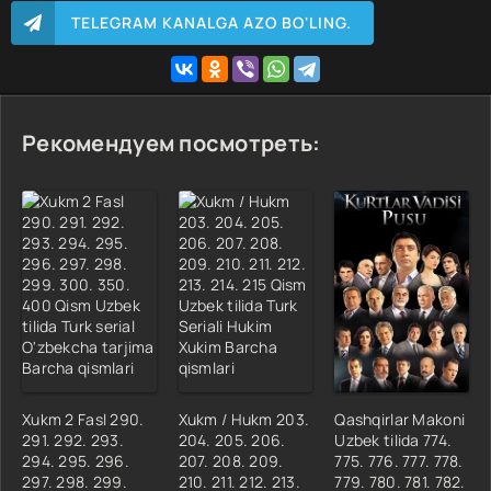
TELEGRAM KANALGA AZO BO'LING.
Рекомендуем посмотреть:
Xukm 2 Fasl 290.
Xukm / Hukm 203.
Qashqirlar Makoni
291. 292. 293.
204. 205. 206.
Uzbek tilida 774.
294. 295. 296.
207. 208. 209.
775. 776. 777. 778.
297. 298. 299.
210. 211. 212. 213.
779. 780. 781. 782.