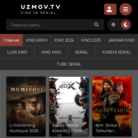
UZMOV.TV
KINO VA SERIAL
Главная
KINO ARXIV
KINO 2024
KINO 2025
JANGARI KINO
UJAS KINO
HIND KINO
SERIAL
KOREYA SERIAL
TURK SERIAL
Li Kroninning
Видео Mortal
Amir Temur /
mumiyosi 2026
kombat 2 / Ólim
Temurlan:
(uzbek tilida
jangi 2 (2026)
Fathchining