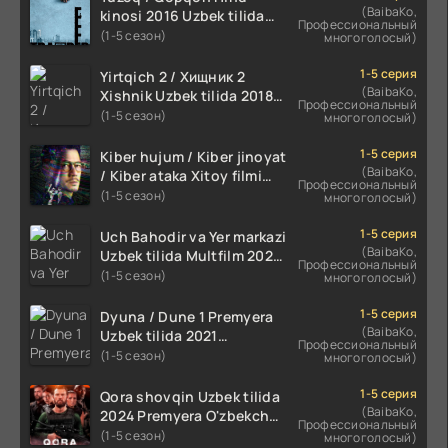
(BaibaKo,
kinosi 2016 Uzbek tilida
Профессиональный
tarjima film HD
(1-5 сезон)
многоголосый)
1-5 серия
Yirtqich 2 / Хищник 2
(BaibaKo,
Xishnik Uzbek tilida 2018-
Профессиональный
2024 O'zbekcha tarjima
(1-5 сезон)
многоголосый)
kino HD Skachat
1-5 серия
Kiber hujum / Kiber jinoyat
(BaibaKo,
/ Kiber ataka Xitoy filmi
Профессиональный
Uzbek tilida O'zbekcha
(1-5 сезон)
многоголосый)
(2023-2025) tarjima kino
HD skachat
1-5 серия
Uch Bahodir va Yer markazi
(BaibaKo,
Uzbek tilida Multfilm 2025
Профессиональный
tarjima HD skachat
(1-5 сезон)
многоголосый)
1-5 серия
Dyuna / Dune 1 Premyera
(BaibaKo,
Uzbek tilida 2021
Профессиональный
O'zbekcha tarjima kino HD
(1-5 сезон)
многоголосый)
1-5 серия
Qora shovqin Uzbek tilida
(BaibaKo,
2024 Premyera O'zbekcha
Профессиональный
tarjima kino HD skachat
(1-5 сезон)
многоголосый)