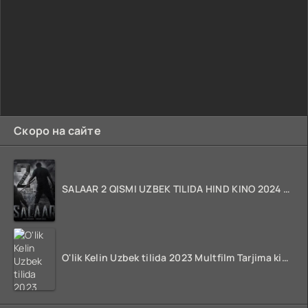
Скоро на сайте
SALAAR 2 QISMI UZBEK TILIDA HIND KINO 2024 TARJIMA 720p HD Skachat
O'lik Kelin Uzbek tilida 2023 Multfilm Tarjima kino skachat