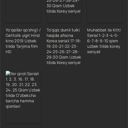
Yo'qsillar qo'shig'i /
To'qqiz dumli tulki
Muhabbat ila Kitti
Gettolik yigit Hind
haqida afsona
Serial 1-2-3-4-5-
kino 2019 Uzbek
Korea seriali 17-18-
6-7-8-9-10 qism
tilida Tarjima film
19-20-21-22-23-
uzbek tilida korey
HD
24-25-26-27-28-
seriyali
29-30 Qism Uzbek
tilida Korey seriyal