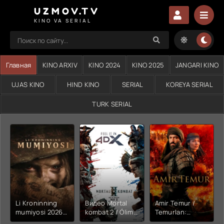
UZMOV.TV
KINO VA SERIAL
Главная
KINO ARXIV
KINO 2024
KINO 2025
JANGARI KINO
UJAS KINO
HIND KINO
SERIAL
KOREYA SERIAL
TURK SERIAL
Li Kroninning
Видео Mortal
Amir Temur /
mumiyosi 2026
kombat 2 / Ólim
Temurlan:
(uzbek tilida
jangi 2 (2026)
Fathchining