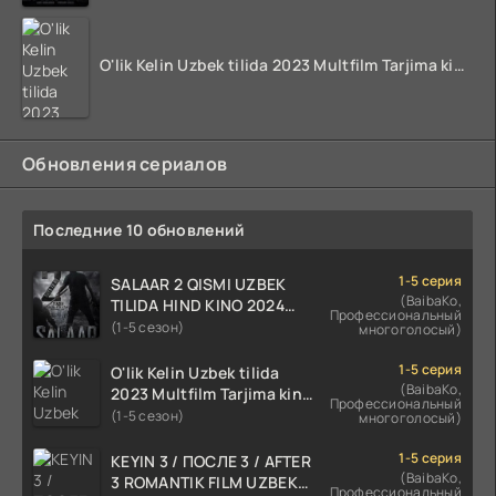
O'lik Kelin Uzbek tilida 2023 Multfilm Tarjima kino skachat
Обновления сериалов
Последние 10 обновлений
1-5 серия
SALAAR 2 QISMI UZBEK
(BaibaKo,
TILIDA HIND KINO 2024
Профессиональный
TARJIMA 720p HD Skachat
(1-5 сезон)
многоголосый)
1-5 серия
O'lik Kelin Uzbek tilida
(BaibaKo,
2023 Multfilm Tarjima kino
Профессиональный
skachat
(1-5 сезон)
многоголосый)
1-5 серия
KEYIN 3 / ПОСЛЕ 3 / AFTER
(BaibaKo,
3 ROMANTIK FILM UZBEK
Профессиональный