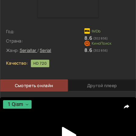
Год:
8.6
(302 856)
Страна:
8.6
Жанр:
Seriallar
/
Serial
(302 856)
Качество:
HD 720
Смотреть онлайн
Другой плеер
1 Qism
1 Qism
2 Qism
3 Qism