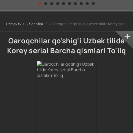
kino) tarjima HD
Uzbek tilida
yuksalishi
skachat
Premyera Netflix
filmi Uzbek tilida
O'zbekcha 2026
Uzmov.tv
»
Seriallar
» Qaroqchilar qo'shig'i Uzbek tilida Korey serial Barcha qismlari To'liq
tarjima kino Full
HD tas-ix
skachat
Qaroqchilar qo'shig'i Uzbek tilida
Korey serial Barcha qismlari To'liq