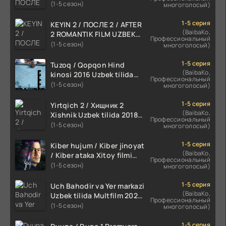
TILIDA 2021 TARJIMA FILM
(1-5 сезон)
многоголосый)
HD
1-5 серия
KEYIN 2 / ПОСЛЕ 2 / AFTER
(BaibaKo,
2 ROMANTIK FILM UZBEK
Профессиональный
TILIDA 2020 TARJIMA FILM
(1-5 сезон)
многоголосый)
HD
1-5 серия
Tuzoq / Qopqon Hind
(BaibaKo,
kinosi 2016 Uzbek tilida
Профессиональный
tarjima film HD
(1-5 сезон)
многоголосый)
1-5 серия
Yirtqich 2 / Хищник 2
(BaibaKo,
Xishnik Uzbek tilida 2018-
Профессиональный
2024 O'zbekcha tarjima
(1-5 сезон)
многоголосый)
kino HD Skachat
1-5 серия
Kiber hujum / Kiber jinoyat
(BaibaKo,
/ Kiber ataka Xitoy filmi
Профессиональный
Uzbek tilida O'zbekcha
(1-5 сезон)
многоголосый)
(2023-2025) tarjima kino
HD skachat
1-5 серия
Uch Bahodir va Yer markazi
(BaibaKo,
Uzbek tilida Multfilm 2025
Профессиональный
tarjima HD skachat
(1-5 сезон)
многоголосый)
1-5 серия