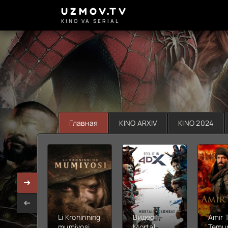
UZMOV.TV
KINO VA SERIAL
Главная
KINO ARXIV
KINO 2024
Li Kroninning
Видео
Amir 
mumiyosi
Mortal
Temur