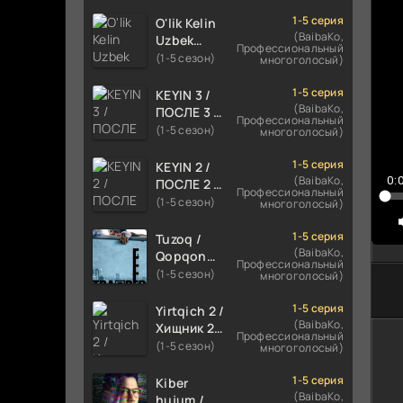
TILIDA
1
HIND KINO
1-5 серия
O'lik Kelin
1
2024
(BaibaKo,
Uzbek
Профессиональный
TARJIMA
tilida 2023
(1-5 сезон)
1
многоголосый)
720p HD
Multfilm
1
Skachat
Tarjima
1-5 серия
KEYIN 3 /
kino
(BaibaKo,
1
ПОСЛЕ 3 /
Профессиональный
skachat
AFTER 3
(1-5 сезон)
многоголосый)
1
ROMANTIK
1
FILM
1-5 серия
KEYIN 2 /
UZBEK
(BaibaKo,
0:
ПОСЛЕ 2 /
1
Профессиональный
TILIDA
AFTER 2
(1-5 сезон)
многоголосый)
1
2021
ROMANTIK
TARJIMA
FILM
1
1-5 серия
Tuzoq /
FILM HD
UZBEK
(BaibaKo,
Qopqon
2
Профессиональный
TILIDA
Hind
(1-5 сезон)
многоголосый)
2020
2
kinosi
TARJIMA
2016 Uzbek
1-5 серия
Yirtqich 2 /
2
FILM HD
tilida
(BaibaKo,
Хищник 2
Профессиональный
2
tarjima film
Xishnik
(1-5 сезон)
многоголосый)
HD
Uzbek
2
tilida 2018-
1-5 серия
Kiber
2
2024
(BaibaKo,
hujum /