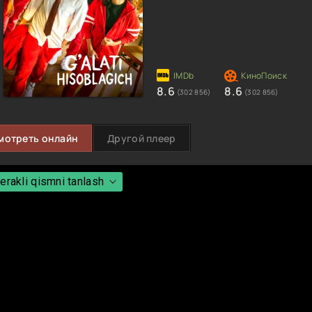
8.6
8.6
(302 856)
(302 856)
мотреть онлайн
Другой плеер
erakli qismni tanlash
erakli qismni tanlash
 Fasl 2 qism
 Fasl 3 qism
 Fasl 4 qism
 Fasl 5 qism
 Fasl 6 qism