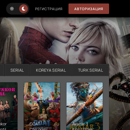
РЕГИСТРАЦИЯ
АВТОРИЗАЦИЯ
SERIAL
KOREYA SERIAL
TURK SERIAL
nkor
GOAT:
Avatar 3
Xushta
otil
Cho'qqini
Kino Uzbek
Ujas ki