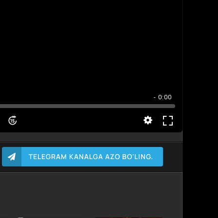
- 0:00
TELEGRAM KANALGA AZO BO'LING.