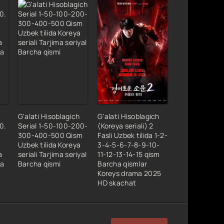
G'alati Hisoblagich
G'alati Hisoblagich
10.
Serial 1-50-100-200-
(Koreya seriali) 2
300-400-500 Qism
Fasli Uzbek tilida 1-2-
Uzbek tilida Koreya
3-4-5-6-7-8-9-10-
a
seriali Tarjima seriyal
11-12-13-14-15 qism
da
Barcha qismi
Barcha qismlar
Koreys drama 2025
HD skachat