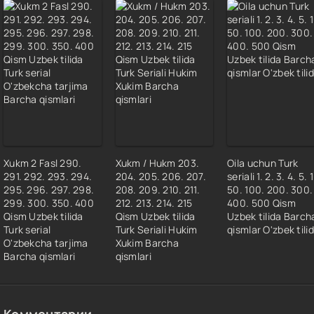
 Fasl 7 qism
 Fasl 8 qism
 Fasl 9 qism
 Fasl 10 qism
 Fasl 11 qism
 Fasl 12 qism
Xukm 2 Fasl 290.
Xukm / Hukm 203.
Oila uchun Turk
291. 292. 293. 294.
204. 205. 206. 207.
seriali 1. 2. 3. 4. 5. 
295. 296. 297. 298.
208. 209. 210. 211.
50. 100. 200. 300.
299. 300. 350. 400
212. 213. 214. 215
400. 500 Qism
Qism Uzbek tilida
Qism Uzbek tilida
Uzbek tilida Barch
Turk serial
Turk Seriali Hukim
qismlar O'zbek tili
O'zbekcha tarjima
Xukim Barcha
Barcha qismlari
qismlari
Комментарии