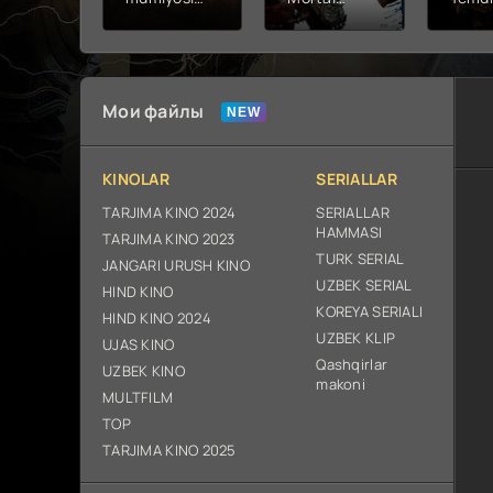
2026 (uzbek
kombat 2 /
Fathc
tilida kino)
Ólim jangi 2
yuksal
tarjima HD
(2026)
Prem
skachat
Uzbek tilida
Netfli
Uzbek 
Мои файлы
O'zbe
2026
tarjim
KINOLAR
SERIALLAR
Full H
ix sk
TARJIMA KINO 2024
SERIALLAR
HAMMASI
TARJIMA KINO 2023
TURK SERIAL
JANGARI URUSH KINO
UZBEK SERIAL
HIND KINO
KOREYA SERIALI
HIND KINO 2024
UZBEK KLIP
UJAS KINO
Qashqirlar
UZBEK KINO
makoni
MULTFILM
TOP
TARJIMA KINO 2025