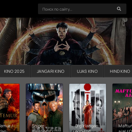
KINO 2025
JANGARI KINO
UJAS KINO
HIND KINO
Temur /
Sniper:
O'g'irlangan
Maftu
lan:
Bayroqsiz /
qiz Hind
ajal / Q