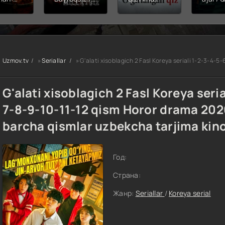
hining
Snayper:
kinosi 2026
Balerin
ishi
Millatsiz /
Uzbek tilida
(uzbek
yera
Bayroqsiz
O'zbekcha
tilida)
x filmi
snayper
tarjima kino
O'zbe
tilida
Premyera
HD skachat
tarjima
kcha
Uzbek tilida
2026 
Uzmov.tv
»
Seriallar
» G'alati xisoblagich 2 Fasl Koreya seriali 1-2-3-4-5-6-7-8-9-10-11-
O'zbekcha
skach
a kino
2026
D tas-
tarjima kino
G'alati xisoblagich 2 Fasl Koreya seria
achat
Full HD tas-
ix skachat
7-8-9-10-11-12 qism Horor drama 2026
barcha qismlar uzbekcha tarjima kin
Год:
Страна:
Жанр:
Seriallar
/
Koreya serial