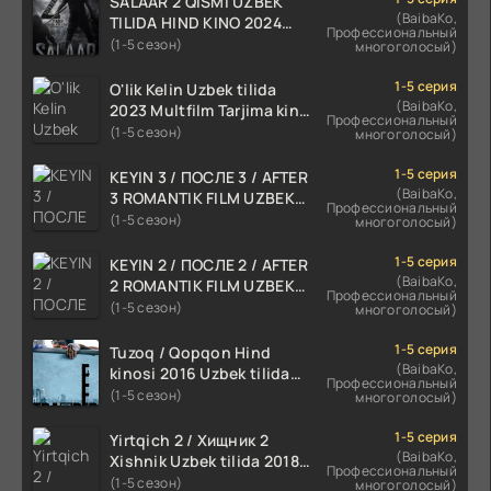
SALAAR 2 QISMI UZBEK
(BaibaKo,
TILIDA HIND KINO 2024
Профессиональный
TARJIMA 720p HD Skachat
(1-5 сезон)
многоголосый)
1-5 серия
O'lik Kelin Uzbek tilida
(BaibaKo,
2023 Multfilm Tarjima kino
Профессиональный
skachat
(1-5 сезон)
многоголосый)
1-5 серия
KEYIN 3 / ПОСЛЕ 3 / AFTER
(BaibaKo,
3 ROMANTIK FILM UZBEK
Профессиональный
TILIDA 2021 TARJIMA FILM
(1-5 сезон)
многоголосый)
HD
1-5 серия
KEYIN 2 / ПОСЛЕ 2 / AFTER
(BaibaKo,
2 ROMANTIK FILM UZBEK
Профессиональный
TILIDA 2020 TARJIMA FILM
(1-5 сезон)
многоголосый)
HD
1-5 серия
Tuzoq / Qopqon Hind
(BaibaKo,
kinosi 2016 Uzbek tilida
Профессиональный
tarjima film HD
(1-5 сезон)
многоголосый)
1-5 серия
Yirtqich 2 / Хищник 2
(BaibaKo,
Xishnik Uzbek tilida 2018-
Профессиональный
2024 O'zbekcha tarjima
(1-5 сезон)
многоголосый)