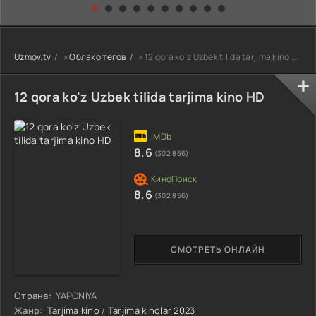
kino) tarjima HD
Uzbek tilida
yuksalishi
skachat
Premyera Netflix
filmi Uzbek tilida
O'zbekcha 2026
Uzmov.tv
»
Облако тегов
» 12 qora ko'z Uzbek tilida tarjima kino HD
tarjima kino Full
HD tas-ix
skachat
12 qora ko'z Uzbek tilida tarjima kino HD
8.6
(302 856)
8.6
(302 856)
СМОТРЕТЬ ОНЛАЙН
Страна:
YAPONIYA
Жанр:
Tarjima kino
/
Tarjima kinolar 2023