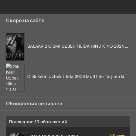
Скоро на сайте
SALAAR 2 QISMI UZBEK TILIDA HIND KINO 2024 TARJIMA 720p HD Skachat
O'lik Kelin Uzbek tilida 2023 Multfilm Tarjima kino skachat
Обновления сериалов
Последние 10 обновлений
1-5 серия