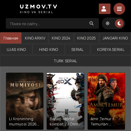
UZMOV.TV
KINO VA SERIAL
Главная
KINO ARXIV
KINO 2024
KINO 2025
JANGARI KINO
UJAS KINO
HIND KINO
SERIAL
KOREYA SERIAL
TURK SERIAL
Li Kroninning
Видео Mortal
Amir Temur /
mumiyosi 2026
kombat 2 / Ólim
Temurlan:
(uzbek tilida
jangi 2 (2026)
Fathchining