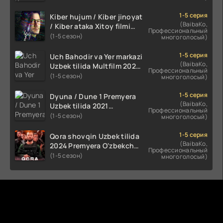
kino HD Skachat
1-5 серия
Kiber hujum / Kiber jinoyat
(BaibaKo,
/ Kiber ataka Xitoy filmi
Профессиональный
Uzbek tilida O'zbekcha
(1-5 сезон)
многоголосый)
(2023-2025) tarjima kino
HD skachat
1-5 серия
Uch Bahodir va Yer markazi
(BaibaKo,
Uzbek tilida Multfilm 2025
Профессиональный
tarjima HD skachat
(1-5 сезон)
многоголосый)
1-5 серия
Dyuna / Dune 1 Premyera
(BaibaKo,
Uzbek tilida 2021
Профессиональный
O'zbekcha tarjima kino HD
(1-5 сезон)
многоголосый)
1-5 серия
Qora shovqin Uzbek tilida
(BaibaKo,
2024 Premyera O'zbekcha
Профессиональный
tarjima kino HD skachat
(1-5 сезон)
многоголосый)
Комментируют