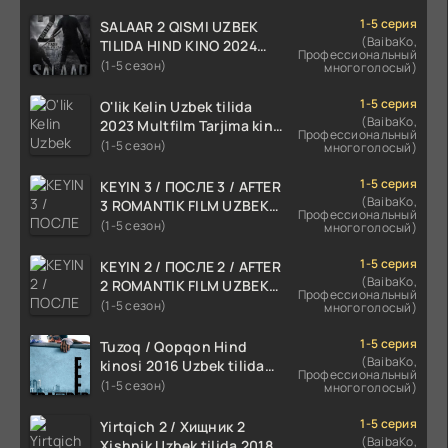
1-5 серия
SALAAR 2 QISMI UZBEK
(BaibaKo,
TILIDA HIND KINO 2024
Профессиональный
TARJIMA 720p HD Skachat
(1-5 сезон)
многоголосый)
1-5 серия
O'lik Kelin Uzbek tilida
(BaibaKo,
2023 Multfilm Tarjima kino
Профессиональный
skachat
(1-5 сезон)
многоголосый)
1-5 серия
KEYIN 3 / ПОСЛЕ 3 / AFTER
(BaibaKo,
3 ROMANTIK FILM UZBEK
Профессиональный
TILIDA 2021 TARJIMA FILM
(1-5 сезон)
многоголосый)
HD
1-5 серия
KEYIN 2 / ПОСЛЕ 2 / AFTER
(BaibaKo,
2 ROMANTIK FILM UZBEK
Профессиональный
TILIDA 2020 TARJIMA FILM
(1-5 сезон)
многоголосый)
HD
1-5 серия
Tuzoq / Qopqon Hind
(BaibaKo,
kinosi 2016 Uzbek tilida
Профессиональный
tarjima film HD
(1-5 сезон)
многоголосый)
1-5 серия
Yirtqich 2 / Хищник 2
(BaibaKo,
Xishnik Uzbek tilida 2018-