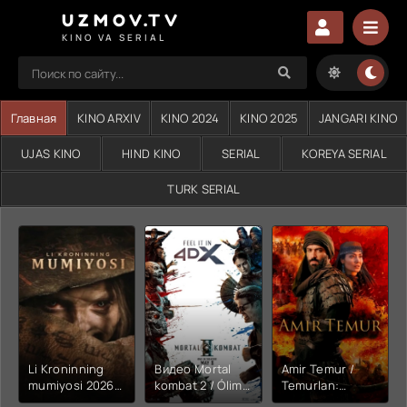
UZMOV.TV
KINO VA SERIAL
Главная
KINO ARXIV
KINO 2024
KINO 2025
JANGARI KINO
UJAS KINO
HIND KINO
SERIAL
KOREYA SERIAL
TURK SERIAL
Li Kroninning
Видео Mortal
Amir Temur /
mumiyosi 2026
kombat 2 / Ólim
Temurlan:
(uzbek tilida
jangi 2 (2026)
Fathchining