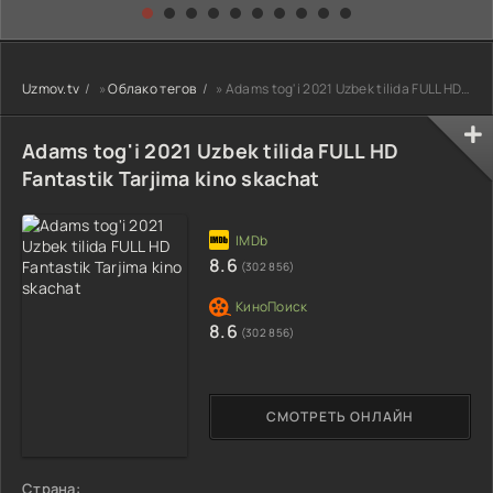
kino) tarjima HD
Uzbek tilida
yuksalishi
skachat
Premyera Netflix
filmi Uzbek tilida
O'zbekcha 2026
Uzmov.tv
»
Облако тегов
» Adams tog'i 2021 Uzbek tilida FULL HD Fantastik Tarjima kino skachat
tarjima kino Full
HD tas-ix
skachat
Adams tog'i 2021 Uzbek tilida FULL HD
Fantastik Tarjima kino skachat
8.6
(302 856)
8.6
(302 856)
СМОТРЕТЬ ОНЛАЙН
Страна: