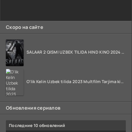
Скоро на сайте
SALAAR 2 QISMI UZBEK TILIDA HIND KINO 2024 TARJIMA 720p HD Skachat
O'lik Kelin Uzbek tilida 2023 Multfilm Tarjima kino skachat
Обновления сериалов
Последние 10 обновлений