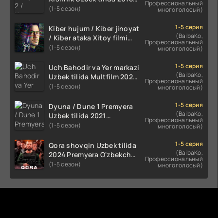
Профессиональный
2024 O'zbekcha tarjima
(1-5 сезон)
многоголосый)
kino HD Skachat
1-5 серия
Kiber hujum / Kiber jinoyat
(BaibaKo,
/ Kiber ataka Xitoy filmi
Профессиональный
Uzbek tilida O'zbekcha
(1-5 сезон)
многоголосый)
(2023-2025) tarjima kino
HD skachat
1-5 серия
Uch Bahodir va Yer markazi
(BaibaKo,
Uzbek tilida Multfilm 2025
Профессиональный
tarjima HD skachat
(1-5 сезон)
многоголосый)
1-5 серия
Dyuna / Dune 1 Premyera
(BaibaKo,
Uzbek tilida 2021
Профессиональный
O'zbekcha tarjima kino HD
(1-5 сезон)
многоголосый)
1-5 серия
Qora shovqin Uzbek tilida
(BaibaKo,
2024 Premyera O'zbekcha
Профессиональный
tarjima kino HD skachat
(1-5 сезон)
многоголосый)
Комментируют