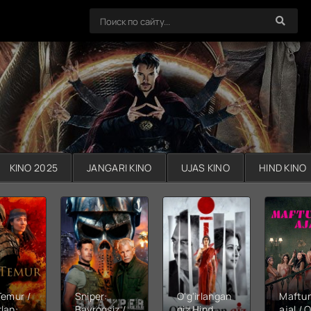
KINO 2025
JANGARI KINO
UJAS KINO
HIND KINO
Temur /
Sniper:
O'g'irlangan
Maftu
lan:
Bayroqsiz /
qiz Hind
ajal / Q