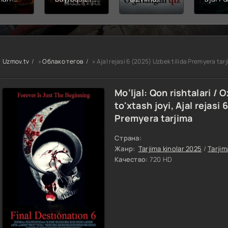
hining
Snayper:
kinosi 2026
Balerin
ishi
Millatsiz /
Uzbek tilida
(uzbek
yera
Bayroqsiz
O'zbekcha
tilida)
x filmi
snayper
tarjima kino
O'zbe
tilida
Premyera
HD skachat
tarjima
kcha
Uzbek tilida
2026 
Uzmov.tv
»
Облако тегов
» Ajal rejasi 6 (2025) Uzbek tilida Premyera tar
O'zbekcha
skach
a kino
2026
D tas-
tarjima kino
Mo‘ljal: Qon rishtalari / O
achat
Full HD tas-
to'xtash joyi, Ajal rejasi
ix skachat
Premyera tarjima
Страна:
Жанр:
Tarjima kinolar 2025
/
Tarjim
Качество:
720 HD