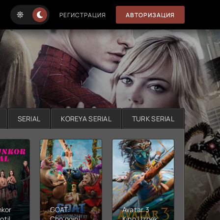
РЕГИСТРАЦИЯ
АВТОРИЗАЦИЯ
SERIAL
KOREYA SERIAL
TURK SERIAL
nkor
GOAT:
Avatar 3
Xushta
otil
Cho'qqini
Kino Uzbek
Ujas ki