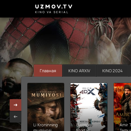
UZMOV.TV
KINO VA SERIAL
Главная
KINO ARXIV
KINO 2024
Li Kroninning
Видео
Amir 
mumiyosi
Mortal
Temur