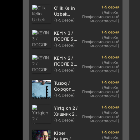
TILIDA
HIND KINO
1-5 серия
O'lik Kelin
2024
(BaibaKo,
Uzbek
Профессиональный
TARJIMA
tilida 2023
(1-5 сезон)
многоголосый)
720p HD
Multfilm
Skachat
Tarjima
1-5 серия
KEYIN 3 /
kino
(BaibaKo,
ПОСЛЕ 3 /
Профессиональный
skachat
AFTER 3
(1-5 сезон)
многоголосый)
ROMANTIK
FILM
1-5 серия
KEYIN 2 /
UZBEK
(BaibaKo,
ПОСЛЕ 2 /
Профессиональный
TILIDA
AFTER 2
(1-5 сезон)
многоголосый)
2021
ROMANTIK
TARJIMA
FILM
1-5 серия
Tuzoq /
FILM HD
UZBEK
(BaibaKo,
Qopqon
Профессиональный
TILIDA
Hind
(1-5 сезон)
многоголосый)
2020
kinosi
TARJIMA
2016 Uzbek
1-5 серия
Yirtqich 2 /
FILM HD
tilida
(BaibaKo,
Хищник 2
Профессиональный
tarjima film
Xishnik
(1-5 сезон)
многоголосый)
HD
Uzbek
tilida 2018-
1-5 серия
Kiber
2024
(BaibaKo,
hujum /