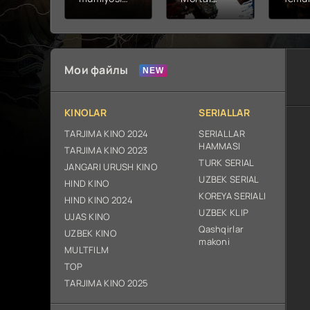
2026 (uzbek
kombat 2 /
Fathc
tilida kino)
Ólim jangi 2
yuksal
tarjima HD
(2026)
Prem
skachat
Uzbek tilida
Netfli
Uzbek 
Мои файлы
O'zbe
2026
tarjim
KINOLAR
SERIALLAR
Full H
ix sk
TARJIMA KINO 2024
SERIALLAR
HAMMASI
TARJIMA KINO 2023
TURK SERIAL
JANGARI URUSH KINO
UZBEK SERIAL
HIND KINO
KOREYA SERIALI
HIND KINO 2024
UZBEK KLIP
UJAS KINO
Qashqirlar
UZBEK KINO
makoni
MULTFILM
TOP
TARJIMA KINO 2025