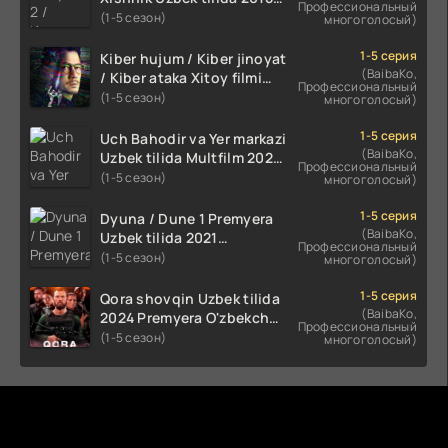
Профессиональный
2024 O'zbekcha tarjima
(1-5 сезон)
многоголосый)
kino HD Skachat
1-5 серия
Kiber hujum / Kiber jinoyat
(BaibaKo,
/ Kiber ataka Xitoy filmi
Профессиональный
Uzbek tilida O'zbekcha
(1-5 сезон)
многоголосый)
(2023-2025) tarjima kino
HD skachat
1-5 серия
Uch Bahodir va Yer markazi
(BaibaKo,
Uzbek tilida Multfilm 2025
Профессиональный
tarjima HD skachat
(1-5 сезон)
многоголосый)
1-5 серия
Dyuna / Dune 1 Premyera
(BaibaKo,
Uzbek tilida 2021
Профессиональный
O'zbekcha tarjima kino HD
(1-5 сезон)
многоголосый)
1-5 серия
Qora shovqin Uzbek tilida
(BaibaKo,
2024 Premyera O'zbekcha
Профессиональный
tarjima kino HD skachat
(1-5 сезон)
многоголосый)
Комментируют