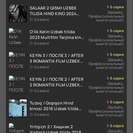
1-5 серия
SALAAR 2 QISMI UZBEK
(BaibaKo,
TILIDA HIND KINO 2024
Профессиональный
TARJIMA 720p HD Skachat
(1-5 сезон)
многоголосый)
1-5 серия
O'lik Kelin Uzbek tilida
(BaibaKo,
2023 Multfilm Tarjima kino
Профессиональный
skachat
(1-5 сезон)
многоголосый)
1-5 серия
KEYIN 3 / ПОСЛЕ 3 / AFTER
(BaibaKo,
3 ROMANTIK FILM UZBEK
Профессиональный
TILIDA 2021 TARJIMA FILM
(1-5 сезон)
многоголосый)
HD
1-5 серия
KEYIN 2 / ПОСЛЕ 2 / AFTER
(BaibaKo,
2 ROMANTIK FILM UZBEK
Профессиональный
TILIDA 2020 TARJIMA FILM
(1-5 сезон)
многоголосый)
HD
1-5 серия
Tuzoq / Qopqon Hind
(BaibaKo,
kinosi 2016 Uzbek tilida
Профессиональный
tarjima film HD
(1-5 сезон)
многоголосый)
1-5 серия
Yirtqich 2 / Хищник 2
(BaibaKo,
Xishnik Uzbek tilida 2018-