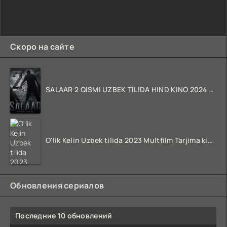
Скоро на сайте
SALAAR 2 QISMI UZBEK TILIDA HIND KINO 2024 TARJIMA 720p HD Skachat
O'lik Kelin Uzbek tilida 2023 Multfilm Tarjima kino skachat
Обновления сериалов
Последние 10 обновлений