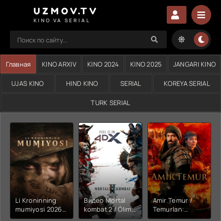
UZMOV.TV
KINO VA SERIAL
Главная
KINO ARXIV
KINO 2024
KINO 2025
JANGARI KINO
UJAS KINO
HIND KINO
SERIAL
KOREYA SERIAL
TURK SERIAL
Li Kroninning
Видео Mortal
Amir Temur /
mumiyosi 2026
kombat 2 / Ólim
Temurlan:
(uzbek tilida
jangi 2 (2026)
Fathchining