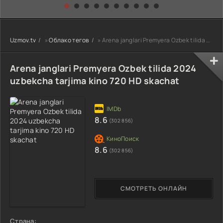
kino) tarjima HD
Uzbek tilida
yuksalishi
skachat
Premyera Netflix
filmi Uzbek tilida
O'zbekcha 2026
Uzmov.tv
»
Облако тегов
» Arena janglari Premyera Ozbek tilida 2024 uzbekcha tarjima kino 720 HD skachat
tarjima kino Full
HD tas-ix
skachat
Arena janglari Premyera Ozbek tilida 2024
uzbekcha tarjima kino 720 HD skachat
8.6
(302 856)
8.6
(302 856)
СМОТРЕТЬ ОНЛАЙН
Страна: