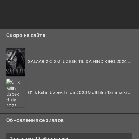
Скоро на сайте
SALAAR 2 QISMI UZBEK TILIDA HIND KINO 2024 TARJIMA 720p HD Skachat
O'lik Kelin Uzbek tilida 2023 Multfilm Tarjima kino skachat
Обновления сериалов
Последние 10 обновлений