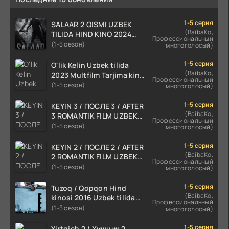
1-5 серия
SALAAR 2 QISMI UZBEK
(BaibaKo,
TILIDA HIND KINO 2024
Профессиональный
TARJIMA 720p HD Skachat
(1-5 сезон)
многоголосый)
1-5 серия
O'lik Kelin Uzbek tilida
(BaibaKo,
2023 Multfilm Tarjima kino
Профессиональный
skachat
(1-5 сезон)
многоголосый)
1-5 серия
KEYIN 3 / ПОСЛЕ 3 / AFTER
(BaibaKo,
3 ROMANTIK FILM UZBEK
Профессиональный
TILIDA 2021 TARJIMA FILM
(1-5 сезон)
многоголосый)
HD
1-5 серия
KEYIN 2 / ПОСЛЕ 2 / AFTER
(BaibaKo,
2 ROMANTIK FILM UZBEK
Профессиональный
TILIDA 2020 TARJIMA FILM
(1-5 сезон)
многоголосый)
HD
1-5 серия
Tuzoq / Qopqon Hind
(BaibaKo,
kinosi 2016 Uzbek tilida
Профессиональный
tarjima film HD
(1-5 сезон)
многоголосый)
1-5 серия
Yirtqich 2 / Хищник 2