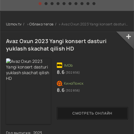
kino) tarjima HD
Uzbek tilida
yuksalishi
skachat
Premyera Netflix
filmi Uzbek tilida
O'zbekcha 2026
Uzmov.tv
»
Облако тегов
» Avaz Oxun 2023 Yangi konsert dasturi yuklash skachat qilish HD
tarjima kino Full
HD tas-ix
skachat
Avaz Oxun 2023 Yangi konsert dasturi
yuklash skachat qilish HD
8.6
(302 856)
8.6
(302 856)
СМОТРЕТЬ ОНЛАЙН
Год выпуска:
2023