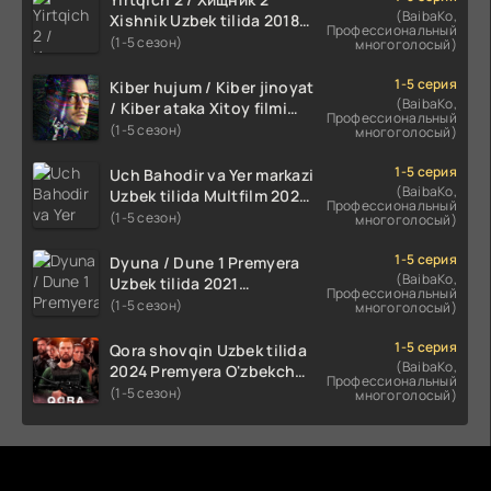
(BaibaKo,
Xishnik Uzbek tilida 2018-
Профессиональный
2024 O'zbekcha tarjima
(1-5 сезон)
многоголосый)
kino HD Skachat
1-5 серия
Kiber hujum / Kiber jinoyat
(BaibaKo,
/ Kiber ataka Xitoy filmi
Профессиональный
Uzbek tilida O'zbekcha
(1-5 сезон)
многоголосый)
(2023-2025) tarjima kino
HD skachat
1-5 серия
Uch Bahodir va Yer markazi
(BaibaKo,
Uzbek tilida Multfilm 2025
Профессиональный
tarjima HD skachat
(1-5 сезон)
многоголосый)
1-5 серия
Dyuna / Dune 1 Premyera
(BaibaKo,
Uzbek tilida 2021
Профессиональный
O'zbekcha tarjima kino HD
(1-5 сезон)
многоголосый)
1-5 серия
Qora shovqin Uzbek tilida
(BaibaKo,
2024 Premyera O'zbekcha
Профессиональный
tarjima kino HD skachat
(1-5 сезон)
многоголосый)
Комментируют