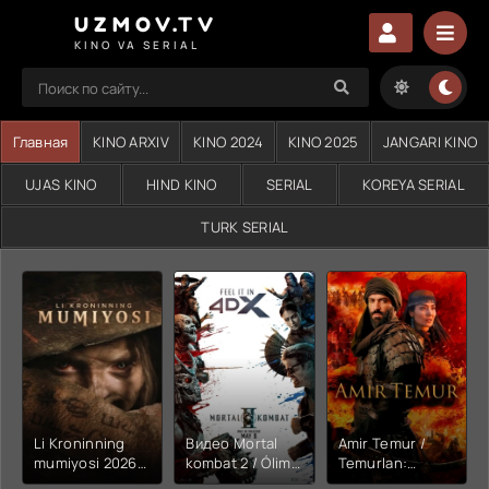
UZMOV.TV
KINO VA SERIAL
Главная
KINO ARXIV
KINO 2024
KINO 2025
JANGARI KINO
UJAS KINO
HIND KINO
SERIAL
KOREYA SERIAL
TURK SERIAL
Li Kroninning
Видео Mortal
Amir Temur /
mumiyosi 2026
kombat 2 / Ólim
Temurlan:
(uzbek tilida
jangi 2 (2026)
Fathchining