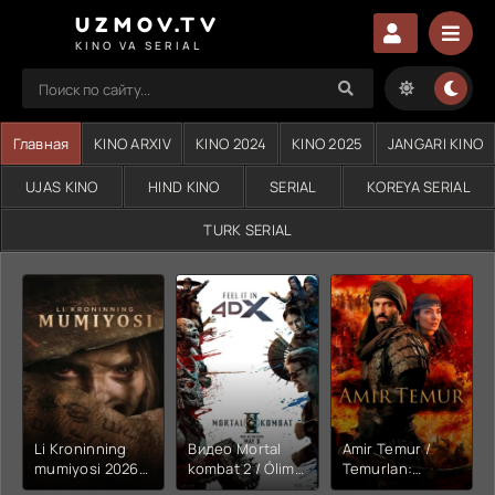
UZMOV.TV
KINO VA SERIAL
Главная
KINO ARXIV
KINO 2024
KINO 2025
JANGARI KINO
UJAS KINO
HIND KINO
SERIAL
KOREYA SERIAL
TURK SERIAL
Li Kroninning
Видео Mortal
Amir Temur /
mumiyosi 2026
kombat 2 / Ólim
Temurlan:
(uzbek tilida
jangi 2 (2026)
Fathchining