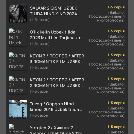
1-5 серия
SALAAR 2 QISMI UZBEK
(BaibaKo,
TILIDA HIND KINO 2024
Профессиональный
TARJIMA 720p HD Skachat
(1-5 сезон)
многоголосый)
1-5 серия
O'lik Kelin Uzbek tilida
(BaibaKo,
2023 Multfilm Tarjima kino
Профессиональный
skachat
(1-5 сезон)
многоголосый)
1-5 серия
KEYIN 3 / ПОСЛЕ 3 / AFTER
(BaibaKo,
3 ROMANTIK FILM UZBEK
Профессиональный
TILIDA 2021 TARJIMA FILM
(1-5 сезон)
многоголосый)
HD
1-5 серия
KEYIN 2 / ПОСЛЕ 2 / AFTER
(BaibaKo,
2 ROMANTIK FILM UZBEK
Профессиональный
TILIDA 2020 TARJIMA FILM
(1-5 сезон)
многоголосый)
HD
1-5 серия
Tuzoq / Qopqon Hind
(BaibaKo,
kinosi 2016 Uzbek tilida
Профессиональный
tarjima film HD
(1-5 сезон)
многоголосый)
1-5 серия
Yirtqich 2 / Хищник 2
(BaibaKo,
Xishnik Uzbek tilida 2018-