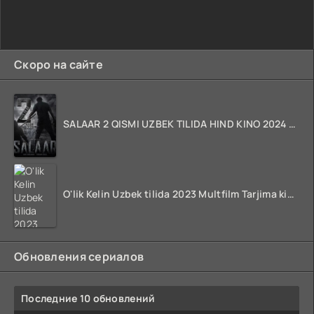
Скоро на сайте
SALAAR 2 QISMI UZBEK TILIDA HIND KINO 2024 TARJIMA 720p HD Skachat
O'lik Kelin Uzbek tilida 2023 Multfilm Tarjima kino skachat
Обновления сериалов
Последние 10 обновлений