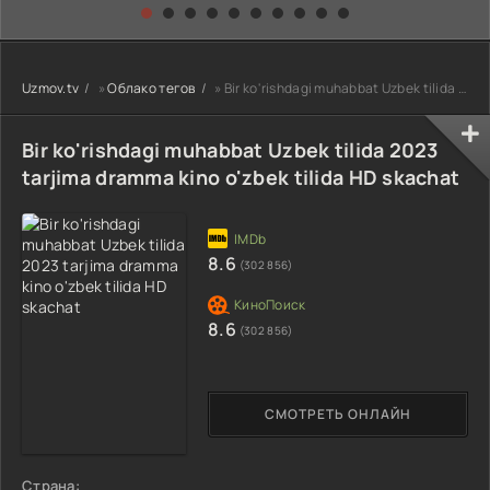
kino) tarjima HD
Uzbek tilida
yuksalishi
skachat
Premyera Netflix
filmi Uzbek tilida
O'zbekcha 2026
Uzmov.tv
»
Облако тегов
» Bir ko'rishdagi muhabbat Uzbek tilida 2023 tarjima dramma kino o'zbek tilida HD skachat
tarjima kino Full
HD tas-ix
skachat
Bir ko'rishdagi muhabbat Uzbek tilida 2023
tarjima dramma kino o'zbek tilida HD skachat
8.6
(302 856)
8.6
(302 856)
СМОТРЕТЬ ОНЛАЙН
Страна: