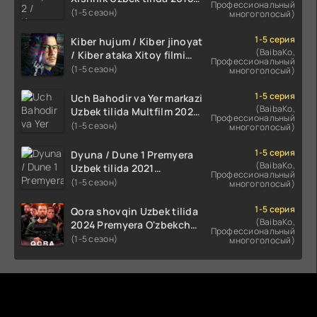
Профессиональный
2024 O'zbekcha tarjima
(1-5 сезон)
многоголосый)
kino HD Skachat
1-5 серия
Kiber hujum / Kiber jinoyat
(BaibaKo,
/ Kiber ataka Xitoy filmi
Профессиональный
Uzbek tilida O'zbekcha
(1-5 сезон)
многоголосый)
(2023-2025) tarjima kino
HD skachat
1-5 серия
Uch Bahodir va Yer markazi
(BaibaKo,
Uzbek tilida Multfilm 2025
Профессиональный
tarjima HD skachat
(1-5 сезон)
многоголосый)
1-5 серия
Dyuna / Dune 1 Premyera
(BaibaKo,
Uzbek tilida 2021
Профессиональный
O'zbekcha tarjima kino HD
(1-5 сезон)
многоголосый)
1-5 серия
Qora shovqin Uzbek tilida
(BaibaKo,
2024 Premyera O'zbekcha
Профессиональный
tarjima kino HD skachat
(1-5 сезон)
многоголосый)
Комментируют