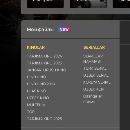
2026 (uzbek
kombat 2 /
Fathc
tilida kino)
Ólim jangi 2
yuksal
tarjima HD
(2026)
Prem
skachat
Uzbek tilida
Netfli
Uzbek 
Мои файлы
O'zbe
2026
tarjim
KINOLAR
SERIALLAR
Full H
ix sk
TARJIMA KINO 2024
SERIALLAR
HAMMASI
TARJIMA KINO 2023
TURK SERIAL
JANGARI URUSH KINO
UZBEK SERIAL
HIND KINO
KOREYA SERIALI
HIND KINO 2024
UZBEK KLIP
UJAS KINO
Qashqirlar
UZBEK KINO
makoni
MULTFILM
TOP
TARJIMA KINO 2025