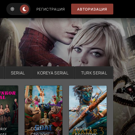
РЕГИСТРАЦИЯ
АВТОРИЗАЦИЯ
SERIAL
KOREYA SERIAL
TURK SERIAL
nkor
GOAT:
Avatar 3
Xushta
otil
Cho'qqini
Kino Uzbek
Ujas ki