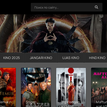
KINO 2025
JANGARI KINO
UJAS KINO
HIND KINO
Temur /
Sniper:
O'g'irlangan
Maftu
lan:
Bayroqsiz /
qiz Hind
ajal / Q