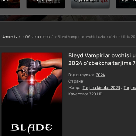
hining
Snayper:
kinosi 2026
Balerin
ishi
Millatsiz /
Uzbek tilida
(uzbek
yera
Bayroqsiz
O'zbekcha
tilida)
x filmi
snayper
tarjima kino
O'zbe
tilida
Premyera
HD skachat
tarjima
kcha
Uzbek tilida
2026 
Uzmov.tv
»
Облако тегов
» Bleyd Vampirlar ovchisi uzbek o'zbek tilida 
O'zbekcha
skach
a kino
2026
D tas-
tarjima kino
Bleyd Vampirlar ovchisi u
achat
Full HD tas-
2024 o'zbekcha tarjima 
ix skachat
Год выпуска:
2024
Страна:
Жанр:
Tarjima kinolar 2023
/
Tarjim
Качество:
720 HD