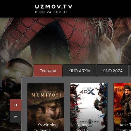
UZMOV.TV
KINO VA SERIAL
Главная
KINO ARXIV
KINO 2024
Li Kroninning
Видео
Amir 
mumiyosi
Mortal
Temur