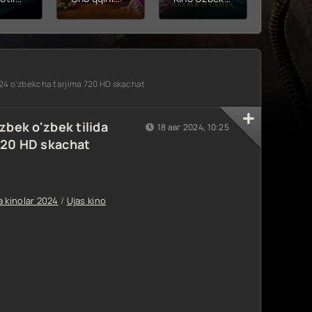
alar
zabt et /
tilida (2025)
Premye
Barcha
O'zbekcha
2026 U
davrlarning
tarjima kino
tilida
kcha
eng zo'ri
720p HD
O'zbek
 kino
Multfilm
skachat
tarjima
HD
Uzbek tilida
Full HD 
2024 o'zbekcha tarjima 720 HD skachat
at
2026
ix skac
tarjima HD
skachat
zbek o'zbek tilida
18 авг 2024, 10:25
720 HD skachat
a kinolar 2024
/
Ujas kino