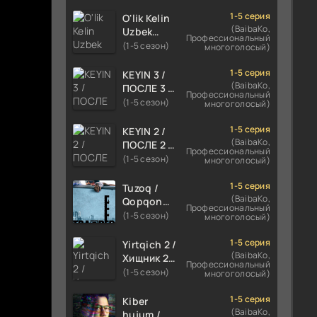
TILIDA
HIND KINO
1-5 серия
O'lik Kelin
2024
(BaibaKo,
Uzbek
Профессиональный
TARJIMA
tilida 2023
(1-5 сезон)
многоголосый)
720p HD
Multfilm
Skachat
Tarjima
1-5 серия
KEYIN 3 /
kino
(BaibaKo,
ПОСЛЕ 3 /
Профессиональный
skachat
AFTER 3
(1-5 сезон)
многоголосый)
ROMANTIK
FILM
1-5 серия
KEYIN 2 /
UZBEK
(BaibaKo,
ПОСЛЕ 2 /
Профессиональный
TILIDA
AFTER 2
(1-5 сезон)
многоголосый)
2021
ROMANTIK
TARJIMA
FILM
1-5 серия
Tuzoq /
FILM HD
UZBEK
(BaibaKo,
Qopqon
Профессиональный
TILIDA
Hind
(1-5 сезон)
многоголосый)
2020
kinosi
TARJIMA
2016 Uzbek
1-5 серия
Yirtqich 2 /
FILM HD
tilida
(BaibaKo,
Хищник 2
Профессиональный
tarjima film
Xishnik
(1-5 сезон)
многоголосый)
HD
Uzbek
tilida 2018-
1-5 серия
Kiber
2024
(BaibaKo,
hujum /