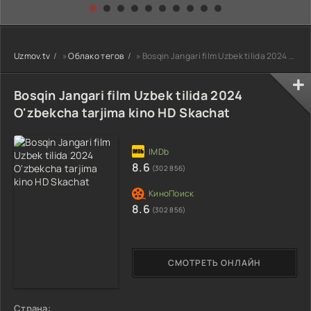
kino) tarjima HD
Uzbek tilida
yuksalishi
skachat
Premyera Netflix
filmi Uzbek tilida
O'zbekcha 2026
Uzmov.tv
»
Облако тегов
» Bosqin Jangari film Uzbek tilida 2024 O'zbekcha tarjima kino HD Skachat
tarjima kino Full
HD tas-ix
skachat
Bosqin Jangari film Uzbek tilida 2024
O'zbekcha tarjima kino HD Skachat
8.6
(302 856)
8.6
(302 856)
СМОТРЕТЬ ОНЛАЙН
Страна: