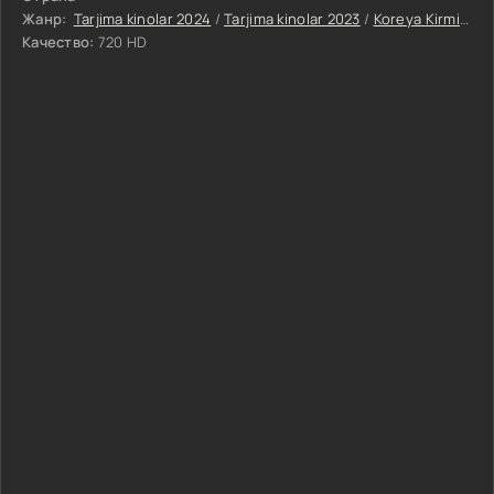
Жанр:
Tarjima kinolar 2024
/
Tarjima kinolar 2023
/
Koreya Kirminal Boevik Jangari kinolar 2025
Качество:
720 HD