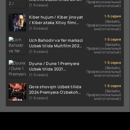
Профессиональный
2024 O'zbekcha tarjima
(1-5 сезон)
многоголосый)
kino HD Skachat
1-5 серия
Kiber hujum / Kiber jinoyat
(BaibaKo,
/ Kiber ataka Xitoy filmi
Профессиональный
Uzbek tilida O'zbekcha
(1-5 сезон)
многоголосый)
(2023-2025) tarjima kino
HD skachat
1-5 серия
Uch Bahodir va Yer markazi
(BaibaKo,
Uzbek tilida Multfilm 2025
Профессиональный
tarjima HD skachat
(1-5 сезон)
многоголосый)
1-5 серия
Dyuna / Dune 1 Premyera
(BaibaKo,
Uzbek tilida 2021
Профессиональный
O'zbekcha tarjima kino HD
(1-5 сезон)
многоголосый)
1-5 серия
Qora shovqin Uzbek tilida
(BaibaKo,
2024 Premyera O'zbekcha
Профессиональный
tarjima kino HD skachat
(1-5 сезон)
многоголосый)
Комментируют