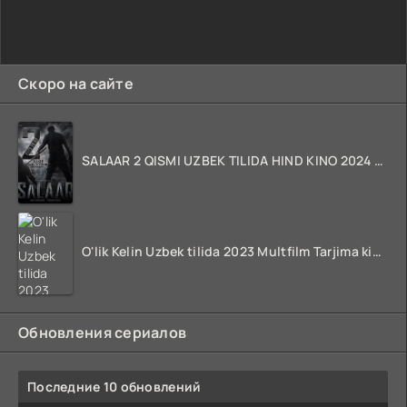
Скоро на сайте
SALAAR 2 QISMI UZBEK TILIDA HIND KINO 2024 TARJIMA 720p HD Skachat
O'lik Kelin Uzbek tilida 2023 Multfilm Tarjima kino skachat
Обновления сериалов
Последние 10 обновлений