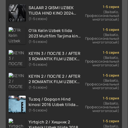
1-5 серия
SALAAR 2 QISMI UZBEK
(BaibaKo,
TILIDA HIND KINO 2024
Профессиональный
TARJIMA 720p HD Skachat
(1-5 сезон)
многоголосый)
1-5 серия
O'lik Kelin Uzbek tilida
(BaibaKo,
2023 Multfilm Tarjima kino
Профессиональный
skachat
(1-5 сезон)
многоголосый)
1-5 серия
KEYIN 3 / ПОСЛЕ 3 / AFTER
(BaibaKo,
3 ROMANTIK FILM UZBEK
Профессиональный
TILIDA 2021 TARJIMA FILM
(1-5 сезон)
многоголосый)
HD
1-5 серия
KEYIN 2 / ПОСЛЕ 2 / AFTER
(BaibaKo,
2 ROMANTIK FILM UZBEK
Профессиональный
TILIDA 2020 TARJIMA FILM
(1-5 сезон)
многоголосый)
HD
1-5 серия
Tuzoq / Qopqon Hind
(BaibaKo,
kinosi 2016 Uzbek tilida
Профессиональный
tarjima film HD
(1-5 сезон)
многоголосый)
1-5 серия
Yirtqich 2 / Хищник 2
(BaibaKo,
Xishnik Uzbek tilida 2018-