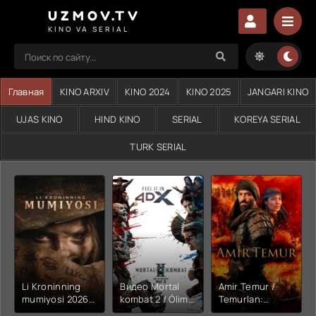
UZMOV.TV
KINO VA SERIAL
Главная
KINO ARXIV
KINO 2024
KINO 2025
JANGARI KINO
UJAS KINO
HIND KINO
SERIAL
KOREYA SERIAL
TURK SERIAL
Li Kroninning
Видео Mortal
Amir Temur /
mumiyosi 2026
kombat 2 / Ólim
Temurlan:
(uzbek tilida
jangi 2 (2026)
Fathchining