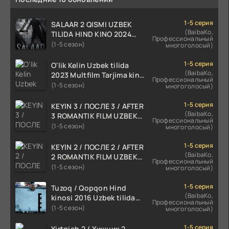
1-5 серия
SALAAR 2 QISMI UZBEK
(BaibaKo,
TILIDA HIND KINO 2024
Профессиональный
TARJIMA 720p HD Skachat
(1-5 сезон)
многоголосый)
1-5 серия
O'lik Kelin Uzbek tilida
(BaibaKo,
2023 Multfilm Tarjima kino
Профессиональный
skachat
(1-5 сезон)
многоголосый)
1-5 серия
KEYIN 3 / ПОСЛЕ 3 / AFTER
(BaibaKo,
3 ROMANTIK FILM UZBEK
Профессиональный
TILIDA 2021 TARJIMA FILM
(1-5 сезон)
многоголосый)
HD
1-5 серия
KEYIN 2 / ПОСЛЕ 2 / AFTER
(BaibaKo,
2 ROMANTIK FILM UZBEK
Профессиональный
TILIDA 2020 TARJIMA FILM
(1-5 сезон)
многоголосый)
HD
1-5 серия
Tuzoq / Qopqon Hind
(BaibaKo,
kinosi 2016 Uzbek tilida
Профессиональный
tarjima film HD
(1-5 сезон)
многоголосый)
1-5 серия
Yirtqich 2 / Хищник 2