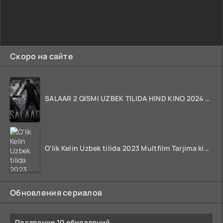
Скоро на сайте
SALAAR 2 QISMI UZBEK TILIDA HIND KINO 2024 TARJIMA 720p HD Skachat
O'lik Kelin Uzbek tilida 2023 Multfilm Tarjima kino skachat
Обновления сериалов
Последние 10 обновлений