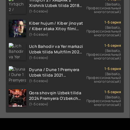
(BaibaKo,
Xishnik Uzbek tilida 2018-
Профессиональный
2024 O'zbekcha tarjima
(1-5 сезон)
многоголосый)
kino HD Skachat
1-5 серия
Kiber hujum / Kiber jinoyat
(BaibaKo,
/ Kiber ataka Xitoy filmi
Профессиональный
Uzbek tilida O'zbekcha
(1-5 сезон)
многоголосый)
(2023-2025) tarjima kino
HD skachat
1-5 серия
Uch Bahodir va Yer markazi
(BaibaKo,
Uzbek tilida Multfilm 2025
Профессиональный
tarjima HD skachat
(1-5 сезон)
многоголосый)
1-5 серия
Dyuna / Dune 1 Premyera
(BaibaKo,
Uzbek tilida 2021
Профессиональный
O'zbekcha tarjima kino HD
(1-5 сезон)
многоголосый)
1-5 серия
Qora shovqin Uzbek tilida
(BaibaKo,
2024 Premyera O'zbekcha
Профессиональный
tarjima kino HD skachat
(1-5 сезон)
многоголосый)
Комментируют