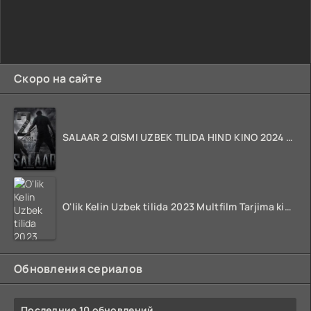
Скоро на сайте
SALAAR 2 QISMI UZBEK TILIDA HIND KINO 2024 TARJIMA 720p HD Skachat
O'lik Kelin Uzbek tilida 2023 Multfilm Tarjima kino skachat
Обновления сериалов
Последние 10 обновлений