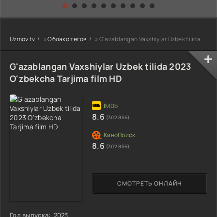
kino) tarjima HD
Uzbek tilida
yuksalishi
skachat
Premyera Netflix
filmi Uzbek tilida
O'zbekcha 2026
Uzmov.tv
»
Облако тегов
» G'azablangan Vaxshiylar Uzbek tilida 2023 O'zbekcha Tarjima film HD
tarjima kino Full
HD tas-ix
skachat
G'azablangan Vaxshiylar Uzbek tilida 2023
O'zbekcha Tarjima film HD
8.6
(302 856)
8.6
(302 856)
СМОТРЕТЬ ОНЛАЙН
Год выпуска:
2023