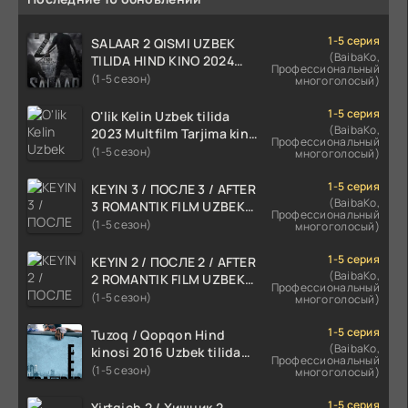
1-5 серия
SALAAR 2 QISMI UZBEK
(BaibaKo,
TILIDA HIND KINO 2024
Профессиональный
TARJIMA 720p HD Skachat
(1-5 сезон)
многоголосый)
1-5 серия
O'lik Kelin Uzbek tilida
(BaibaKo,
2023 Multfilm Tarjima kino
Профессиональный
skachat
(1-5 сезон)
многоголосый)
1-5 серия
KEYIN 3 / ПОСЛЕ 3 / AFTER
(BaibaKo,
3 ROMANTIK FILM UZBEK
Профессиональный
TILIDA 2021 TARJIMA FILM
(1-5 сезон)
многоголосый)
HD
1-5 серия
KEYIN 2 / ПОСЛЕ 2 / AFTER
(BaibaKo,
2 ROMANTIK FILM UZBEK
Профессиональный
TILIDA 2020 TARJIMA FILM
(1-5 сезон)
многоголосый)
HD
1-5 серия
Tuzoq / Qopqon Hind
(BaibaKo,
kinosi 2016 Uzbek tilida
Профессиональный
tarjima film HD
(1-5 сезон)
многоголосый)
1-5 серия
Yirtqich 2 / Хищник 2