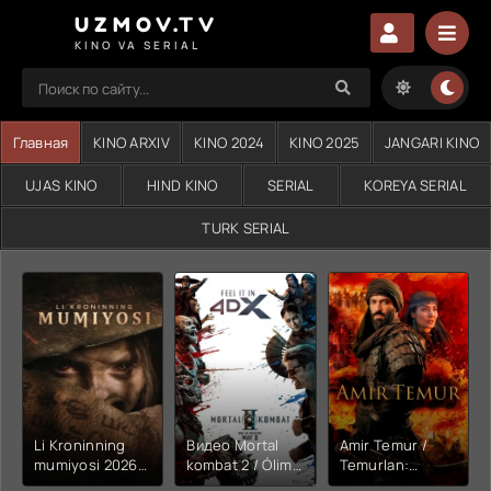
UZMOV.TV
KINO VA SERIAL
Главная
KINO ARXIV
KINO 2024
KINO 2025
JANGARI KINO
UJAS KINO
HIND KINO
SERIAL
KOREYA SERIAL
TURK SERIAL
Li Kroninning
Видео Mortal
Amir Temur /
mumiyosi 2026
kombat 2 / Ólim
Temurlan:
(uzbek tilida
jangi 2 (2026)
Fathchining