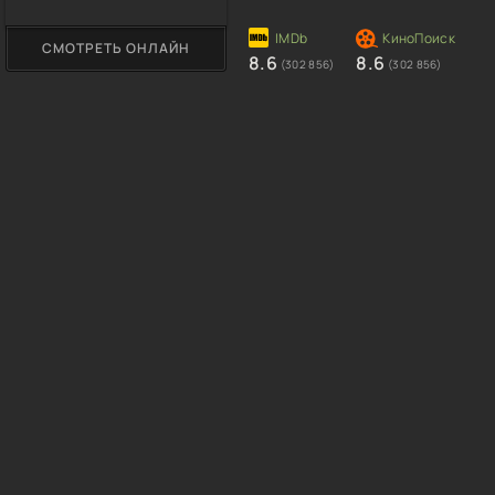
СМОТРЕТЬ ОНЛАЙН
8.6
8.6
(302 856)
(302 856)