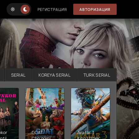
РЕГИСТРАЦИЯ
АВТОРИЗАЦИЯ
SERIAL
KOREYA SERIAL
TURK SERIAL
nkor
GOAT:
Avatar 3
Xushta
otil
Cho'qqini
Kino Uzbek
Ujas ki