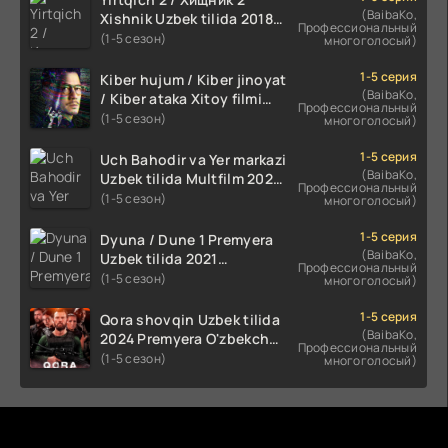
(BaibaKo,
Xishnik Uzbek tilida 2018-
Профессиональный
2024 O'zbekcha tarjima
(1-5 сезон)
многоголосый)
kino HD Skachat
1-5 серия
Kiber hujum / Kiber jinoyat
(BaibaKo,
/ Kiber ataka Xitoy filmi
Профессиональный
Uzbek tilida O'zbekcha
(1-5 сезон)
многоголосый)
(2023-2025) tarjima kino
HD skachat
1-5 серия
Uch Bahodir va Yer markazi
(BaibaKo,
Uzbek tilida Multfilm 2025
Профессиональный
tarjima HD skachat
(1-5 сезон)
многоголосый)
1-5 серия
Dyuna / Dune 1 Premyera
(BaibaKo,
Uzbek tilida 2021
Профессиональный
O'zbekcha tarjima kino HD
(1-5 сезон)
многоголосый)
1-5 серия
Qora shovqin Uzbek tilida
(BaibaKo,
2024 Premyera O'zbekcha
Профессиональный
tarjima kino HD skachat
(1-5 сезон)
многоголосый)
Комментируют