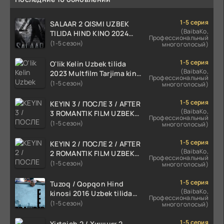
1-5 серия
SALAAR 2 QISMI UZBEK
(BaibaKo,
TILIDA HIND KINO 2024
Профессиональный
TARJIMA 720p HD Skachat
(1-5 сезон)
многоголосый)
1-5 серия
O'lik Kelin Uzbek tilida
(BaibaKo,
2023 Multfilm Tarjima kino
Профессиональный
skachat
(1-5 сезон)
многоголосый)
1-5 серия
KEYIN 3 / ПОСЛЕ 3 / AFTER
(BaibaKo,
3 ROMANTIK FILM UZBEK
Профессиональный
TILIDA 2021 TARJIMA FILM
(1-5 сезон)
многоголосый)
HD
1-5 серия
KEYIN 2 / ПОСЛЕ 2 / AFTER
(BaibaKo,
2 ROMANTIK FILM UZBEK
Профессиональный
TILIDA 2020 TARJIMA FILM
(1-5 сезон)
многоголосый)
HD
1-5 серия
Tuzoq / Qopqon Hind
(BaibaKo,
kinosi 2016 Uzbek tilida
Профессиональный
tarjima film HD
(1-5 сезон)
многоголосый)
1-5 серия
Yirtqich 2 / Хищник 2