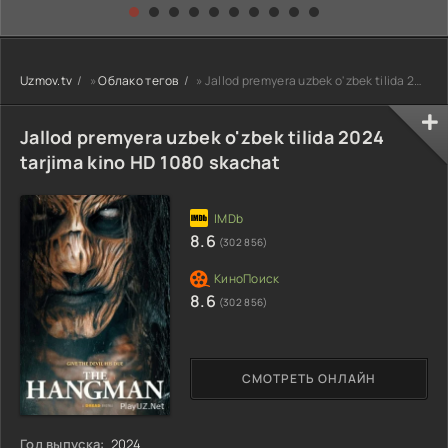
kino) tarjima HD
Uzbek tilida
yuksalishi
skachat
Premyera Netflix
filmi Uzbek tilida
O'zbekcha 2026
Uzmov.tv
»
Облако тегов
» Jallod premyera uzbek o'zbek tilida 2024 tarjima kino HD 1080 skachat
tarjima kino Full
HD tas-ix
skachat
Jallod premyera uzbek o'zbek tilida 2024
tarjima kino HD 1080 skachat
8.6
(302 856)
8.6
(302 856)
СМОТРЕТЬ ОНЛАЙН
Год выпуска:
2024