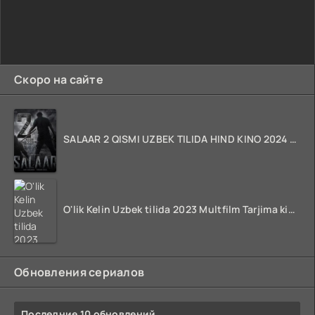
Скоро на сайте
SALAAR 2 QISMI UZBEK TILIDA HIND KINO 2024 TARJIMA 720p HD Skachat
O'lik Kelin Uzbek tilida 2023 Multfilm Tarjima kino skachat
Обновления сериалов
Последние 10 обновлений