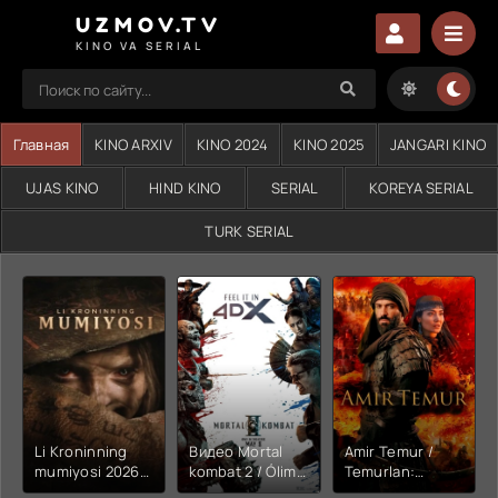
UZMOV.TV
KINO VA SERIAL
Главная
KINO ARXIV
KINO 2024
KINO 2025
JANGARI KINO
UJAS KINO
HIND KINO
SERIAL
KOREYA SERIAL
TURK SERIAL
Li Kroninning
Видео Mortal
Amir Temur /
mumiyosi 2026
kombat 2 / Ólim
Temurlan:
(uzbek tilida
jangi 2 (2026)
Fathchining