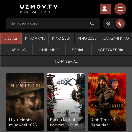
UZMOV.TV
KINO VA SERIAL
Главная
KINO ARXIV
KINO 2024
KINO 2025
JANGARI KINO
UJAS KINO
HIND KINO
SERIAL
KOREYA SERIAL
TURK SERIAL
Li Kroninning
Видео Mortal
Amir Temur /
mumiyosi 2026
kombat 2 / Ólim
Temurlan:
(uzbek tilida
jangi 2 (2026)
Fathchining