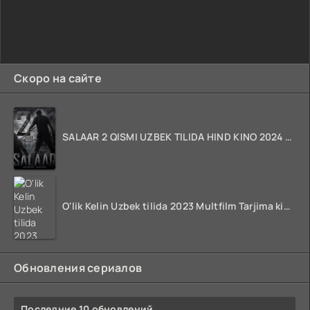
Скоро на сайте
SALAAR 2 QISMI UZBEK TILIDA HIND KINO 2024 TARJIMA 720p HD Skachat
O'lik Kelin Uzbek tilida 2023 Multfilm Tarjima kino skachat
Обновления сериалов
Последние 10 обновлений