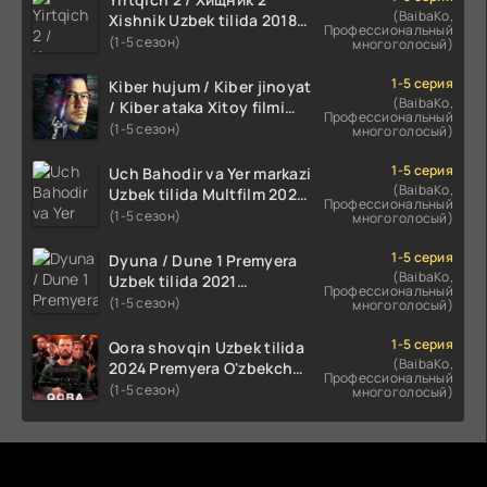
(BaibaKo,
Xishnik Uzbek tilida 2018-
Профессиональный
2024 O'zbekcha tarjima
(1-5 сезон)
многоголосый)
kino HD Skachat
1-5 серия
Kiber hujum / Kiber jinoyat
(BaibaKo,
/ Kiber ataka Xitoy filmi
Профессиональный
Uzbek tilida O'zbekcha
(1-5 сезон)
многоголосый)
(2023-2025) tarjima kino
HD skachat
1-5 серия
Uch Bahodir va Yer markazi
(BaibaKo,
Uzbek tilida Multfilm 2025
Профессиональный
tarjima HD skachat
(1-5 сезон)
многоголосый)
1-5 серия
Dyuna / Dune 1 Premyera
(BaibaKo,
Uzbek tilida 2021
Профессиональный
O'zbekcha tarjima kino HD
(1-5 сезон)
многоголосый)
1-5 серия
Qora shovqin Uzbek tilida
(BaibaKo,
2024 Premyera O'zbekcha
Профессиональный
tarjima kino HD skachat
(1-5 сезон)
многоголосый)
Комментируют