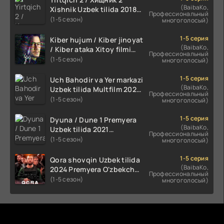
(BaibaKo,
Xishnik Uzbek tilida 2018-
Профессиональный
2024 O'zbekcha tarjima
(1-5 сезон)
многоголосый)
kino HD Skachat
1-5 серия
Kiber hujum / Kiber jinoyat
(BaibaKo,
/ Kiber ataka Xitoy filmi
Профессиональный
Uzbek tilida O'zbekcha
(1-5 сезон)
многоголосый)
(2023-2025) tarjima kino
HD skachat
1-5 серия
Uch Bahodir va Yer markazi
(BaibaKo,
Uzbek tilida Multfilm 2025
Профессиональный
tarjima HD skachat
(1-5 сезон)
многоголосый)
1-5 серия
Dyuna / Dune 1 Premyera
(BaibaKo,
Uzbek tilida 2021
Профессиональный
O'zbekcha tarjima kino HD
(1-5 сезон)
многоголосый)
1-5 серия
Qora shovqin Uzbek tilida
(BaibaKo,
2024 Premyera O'zbekcha
Профессиональный
tarjima kino HD skachat
(1-5 сезон)
многоголосый)
Комментируют