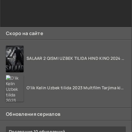
Скоро на сайте
SALAAR 2 QISMI UZBEK TILIDA HIND KINO 2024 TARJIMA 720p HD Skachat
O'lik Kelin Uzbek tilida 2023 Multfilm Tarjima kino skachat
Обновления сериалов
Последние 10 обновлений