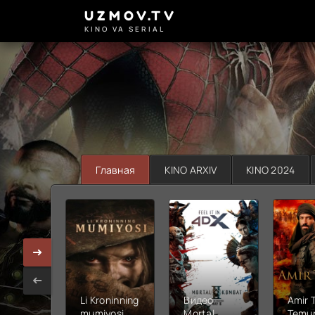
UZMOV.TV
KINO VA SERIAL
Главная
KINO ARXIV
KINO 2024
Li Kroninning
Видео
Amir 
mumiyosi
Mortal
Temur