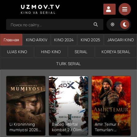
UZMOV.TV
KINO VA SERIAL
Главная
KINO ARXIV
KINO 2024
KINO 2025
JANGARI KINO
UJAS KINO
HIND KINO
SERIAL
KOREYA SERIAL
TURK SERIAL
Li Kroninning
Видео Mortal
Amir Temur /
mumiyosi 2026
kombat 2 / Ólim
Temurlan:
(uzbek tilida
jangi 2 (2026)
Fathchining