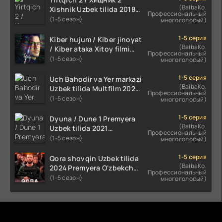
(BaibaKo,
Xishnik Uzbek tilida 2018-
Профессиональный
2024 O'zbekcha tarjima
(1-5 сезон)
многоголосый)
kino HD Skachat
1-5 серия
Kiber hujum / Kiber jinoyat
(BaibaKo,
/ Kiber ataka Xitoy filmi
Профессиональный
Uzbek tilida O'zbekcha
(1-5 сезон)
многоголосый)
(2023-2025) tarjima kino
HD skachat
1-5 серия
Uch Bahodir va Yer markazi
(BaibaKo,
Uzbek tilida Multfilm 2025
Профессиональный
tarjima HD skachat
(1-5 сезон)
многоголосый)
1-5 серия
Dyuna / Dune 1 Premyera
(BaibaKo,
Uzbek tilida 2021
Профессиональный
O'zbekcha tarjima kino HD
(1-5 сезон)
многоголосый)
1-5 серия
Qora shovqin Uzbek tilida
(BaibaKo,
2024 Premyera O'zbekcha
Профессиональный
tarjima kino HD skachat
(1-5 сезон)
многоголосый)
Комментируют