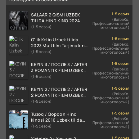
1-5 серия
SALAAR 2 QISMI UZBEK
(BaibaKo,
TILIDA HIND KINO 2024
Профессиональный
TARJIMA 720p HD Skachat
(1-5 сезон)
многоголосый)
1-5 серия
O'lik Kelin Uzbek tilida
(BaibaKo,
2023 Multfilm Tarjima kino
Профессиональный
skachat
(1-5 сезон)
многоголосый)
1-5 серия
KEYIN 3 / ПОСЛЕ 3 / AFTER
(BaibaKo,
3 ROMANTIK FILM UZBEK
Профессиональный
TILIDA 2021 TARJIMA FILM
(1-5 сезон)
многоголосый)
HD
1-5 серия
KEYIN 2 / ПОСЛЕ 2 / AFTER
(BaibaKo,
2 ROMANTIK FILM UZBEK
Профессиональный
TILIDA 2020 TARJIMA FILM
(1-5 сезон)
многоголосый)
HD
1-5 серия
Tuzoq / Qopqon Hind
(BaibaKo,
kinosi 2016 Uzbek tilida
Профессиональный
tarjima film HD
(1-5 сезон)
многоголосый)
1-5 серия
Yirtqich 2 / Хищник 2