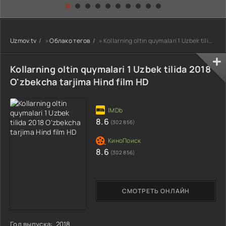
kino) tarjima HD
Uzbek tilida
yuksalishi
skachat
Premyera Netflix
filmi Uzbek tilida
O'zbekcha 2026
Uzmov.tv
»
Облако тегов
» Kollarning oltin quymalari 1 Uzbek tilida 2018 O'zbekcha tarjima Hind film HD
tarjima kino Full
HD tas-ix
skachat
Kollarning oltin quymalari 1 Uzbek tilida 2018
O'zbekcha tarjima Hind film HD
8.6
(302 856)
8.6
(302 856)
СМОТРЕТЬ ОНЛАЙН
Год выпуска:
2018