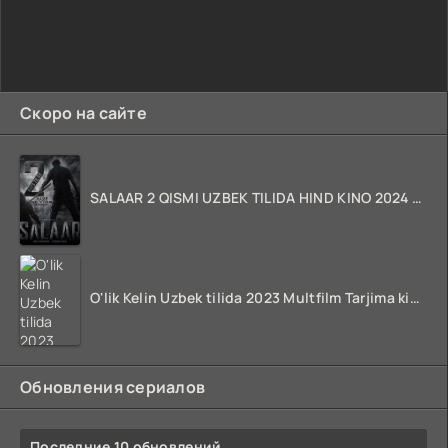
Скоро на сайте
SALAAR 2 QISMI UZBEK TILIDA HIND KINO 2024 TARJIMA 720p HD Skachat
O'lik Kelin Uzbek tilida 2023 Multfilm Tarjima kino skachat
Обновления сериалов
Последние 10 обновлений