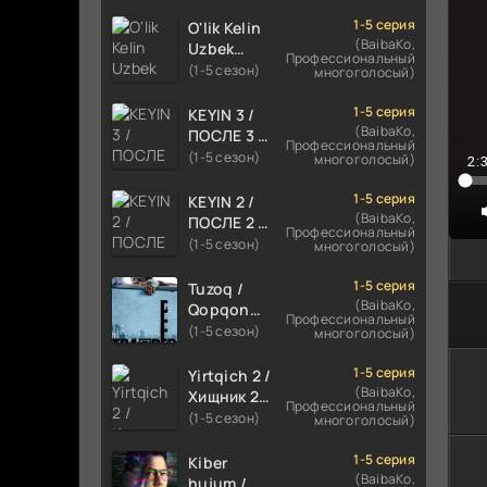
TILIDA
HIND KINO
1-5 серия
O'lik Kelin
2024
(BaibaKo,
Uzbek
Профессиональный
TARJIMA
tilida 2023
(1-5 сезон)
многоголосый)
720p HD
Multfilm
Skachat
Tarjima
1-5 серия
KEYIN 3 /
kino
(BaibaKo,
ПОСЛЕ 3 /
Профессиональный
skachat
AFTER 3
(1-5 сезон)
многоголосый)
2:
ROMANTIK
FILM
1-5 серия
KEYIN 2 /
UZBEK
(BaibaKo,
ПОСЛЕ 2 /
Профессиональный
TILIDA
AFTER 2
(1-5 сезон)
многоголосый)
2021
ROMANTIK
TARJIMA
FILM
1-5 серия
Tuzoq /
FILM HD
UZBEK
(BaibaKo,
Qopqon
Профессиональный
TILIDA
Hind
(1-5 сезон)
многоголосый)
2020
kinosi
TARJIMA
2016 Uzbek
1-5 серия
Yirtqich 2 /
FILM HD
tilida
(BaibaKo,
Хищник 2
Профессиональный
tarjima film
Xishnik
(1-5 сезон)
многоголосый)
HD
Uzbek
tilida 2018-
1-5 серия
Kiber
2024
(BaibaKo,
hujum /