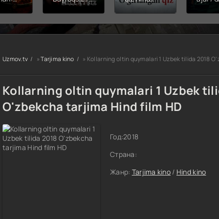
hining
Snayper:
kinosi 2026
Balerin
ishi
Millatsiz /
Uzbek tilida
(uzbek
yera
Bayroqsiz
O'zbekcha
tilida)
x filmi
snayper
tarjima kino
O'zbe
tilida
Premyera
HD skachat
tarjima
kcha
Uzbek tilida
2026 
Uzmov.tv
»
Tarjima kino
» Kollarning oltin quymalari 1 Uzbek tilida 2018 O
O'zbekcha
skach
a kino
2026
D tas-
tarjima kino
Kollarning oltin quymalari 1 Uzbek til
achat
Full HD tas-
ix skachat
O'zbekcha tarjima Hind film HD
Год:
2018
Страна:
Жанр:
Tarjima kino
/
Hind kino