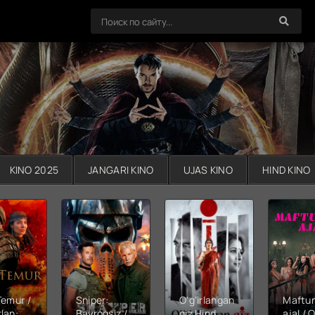
KINO 2025
JANGARI KINO
UJAS KINO
HIND KINO
Temur /
Sniper:
O'g'irlangan
Maftu
lan:
Bayroqsiz /
qiz Hind
ajal / Q