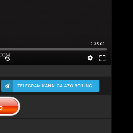
- 2:35:02
TELEGRAM KANALGA AZO BO'LING.