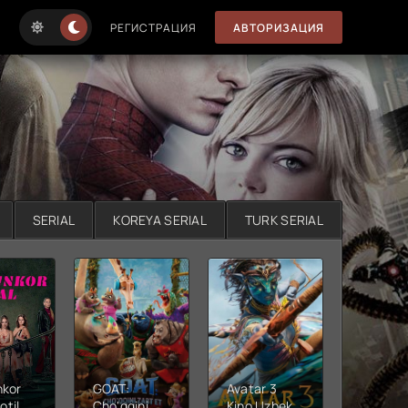
РЕГИСТРАЦИЯ
АВТОРИЗАЦИЯ
SERIAL
KOREYA SERIAL
TURK SERIAL
nkor
GOAT:
Avatar 3
Xushta
otil
Cho'qqini
Kino Uzbek
Ujas ki