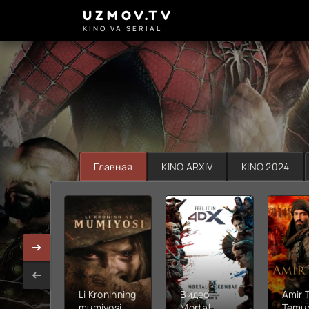
UZMOV.TV
KINO VA SERIAL
Главная
KINO ARXIV
KINO 2024
Li Kroninning
Видео
Amir 
mumiyosi
Mortal
Temur