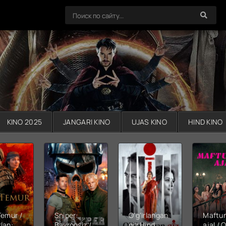
KINO 2025
JANGARI KINO
UJAS KINO
HIND KINO
Temur /
Sniper:
O'g'irlangan
Maftu
lan:
Bayroqsiz /
qiz Hind
ajal / Q