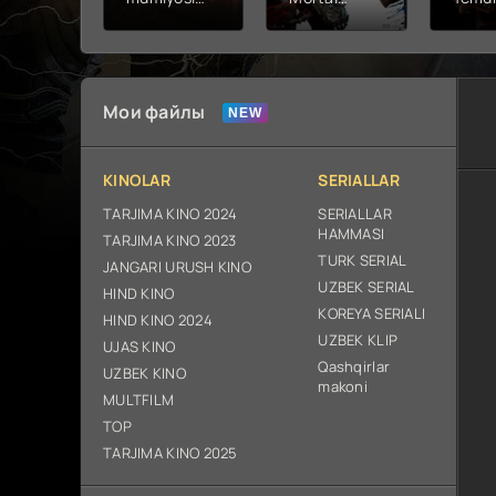
2026 (uzbek
kombat 2 /
Fathc
tilida kino)
Ólim jangi 2
yuksal
tarjima HD
(2026)
Prem
skachat
Uzbek tilida
Netfli
Uzbek 
Мои файлы
O'zbe
2026
tarjim
KINOLAR
SERIALLAR
Full H
ix sk
TARJIMA KINO 2024
SERIALLAR
HAMMASI
TARJIMA KINO 2023
TURK SERIAL
JANGARI URUSH KINO
UZBEK SERIAL
HIND KINO
KOREYA SERIALI
HIND KINO 2024
UZBEK KLIP
UJAS KINO
Qashqirlar
UZBEK KINO
makoni
MULTFILM
TOP
TARJIMA KINO 2025