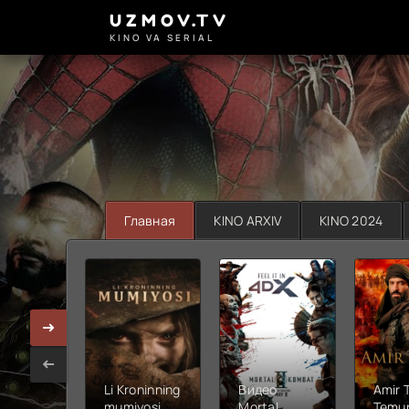
UZMOV.TV
KINO VA SERIAL
Главная
KINO ARXIV
KINO 2024
Li Kroninning
Видео
Amir 
mumiyosi
Mortal
Temur