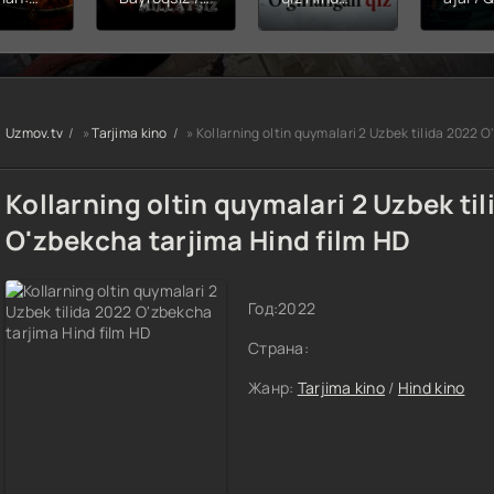
hining
Snayper:
kinosi 2026
Balerin
ishi
Millatsiz /
Uzbek tilida
(uzbek
yera
Bayroqsiz
O'zbekcha
tilida)
x filmi
snayper
tarjima kino
O'zbe
tilida
Premyera
HD skachat
tarjima
kcha
Uzbek tilida
2026 
Uzmov.tv
»
Tarjima kino
» Kollarning oltin quymalari 2 Uzbek tilida 2022 
O'zbekcha
skach
a kino
2026
D tas-
tarjima kino
Kollarning oltin quymalari 2 Uzbek ti
achat
Full HD tas-
ix skachat
O'zbekcha tarjima Hind film HD
Год:
2022
Страна:
Жанр:
Tarjima kino
/
Hind kino