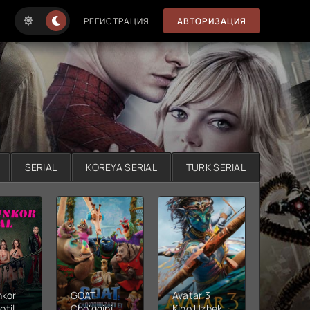
РЕГИСТРАЦИЯ
АВТОРИЗАЦИЯ
SERIAL
KOREYA SERIAL
TURK SERIAL
nkor
GOAT:
Avatar 3
Xushta
otil
Cho'qqini
Kino Uzbek
Ujas ki