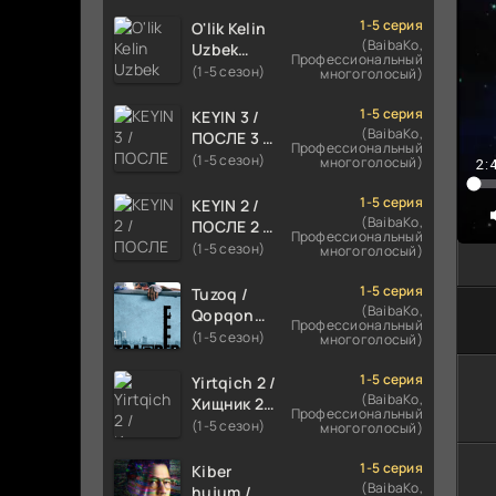
TILIDA
HIND KINO
1-5 серия
O'lik Kelin
2024
(BaibaKo,
Uzbek
Профессиональный
TARJIMA
tilida 2023
(1-5 сезон)
многоголосый)
720p HD
Multfilm
Skachat
Tarjima
1-5 серия
KEYIN 3 /
kino
(BaibaKo,
ПОСЛЕ 3 /
Профессиональный
skachat
AFTER 3
(1-5 сезон)
многоголосый)
2:
ROMANTIK
FILM
1-5 серия
KEYIN 2 /
UZBEK
(BaibaKo,
ПОСЛЕ 2 /
Профессиональный
TILIDA
AFTER 2
(1-5 сезон)
многоголосый)
2021
ROMANTIK
TARJIMA
FILM
1-5 серия
Tuzoq /
FILM HD
UZBEK
(BaibaKo,
Qopqon
Профессиональный
TILIDA
Hind
(1-5 сезон)
многоголосый)
2020
kinosi
TARJIMA
2016 Uzbek
1-5 серия
Yirtqich 2 /
FILM HD
tilida
(BaibaKo,
Хищник 2
Профессиональный
tarjima film
Xishnik
(1-5 сезон)
многоголосый)
HD
Uzbek
tilida 2018-
1-5 серия
Kiber
2024
(BaibaKo,
hujum /