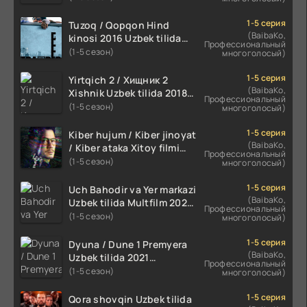
HD
1-5 серия
Tuzoq / Qopqon Hind
(BaibaKo,
kinosi 2016 Uzbek tilida
Профессиональный
tarjima film HD
(1-5 сезон)
многоголосый)
1-5 серия
Yirtqich 2 / Хищник 2
(BaibaKo,
Xishnik Uzbek tilida 2018-
Профессиональный
2024 O'zbekcha tarjima
(1-5 сезон)
многоголосый)
kino HD Skachat
1-5 серия
Kiber hujum / Kiber jinoyat
(BaibaKo,
/ Kiber ataka Xitoy filmi
Профессиональный
Uzbek tilida O'zbekcha
(1-5 сезон)
многоголосый)
(2023-2025) tarjima kino
HD skachat
1-5 серия
Uch Bahodir va Yer markazi
(BaibaKo,
Uzbek tilida Multfilm 2025
Профессиональный
tarjima HD skachat
(1-5 сезон)
многоголосый)
1-5 серия
Dyuna / Dune 1 Premyera
(BaibaKo,
Uzbek tilida 2021
Профессиональный
O'zbekcha tarjima kino HD
(1-5 сезон)
многоголосый)
1-5 серия
Qora shovqin Uzbek tilida