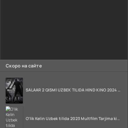
Скоро на сайте
SALAAR 2 QISMI UZBEK TILIDA HIND KINO 2024 TARJIMA 720p HD Skachat
O'lik Kelin Uzbek tilida 2023 Multfilm Tarjima kino skachat