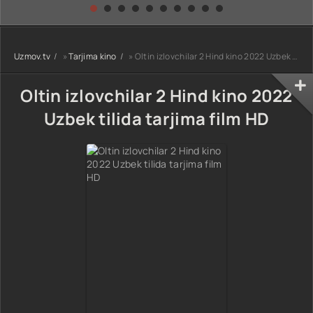
kino) tarjima HD
Uzbek tilida
yuksalishi
skachat
Premyera Netflix
filmi Uzbek tilida
O'zbekcha 2026
Uzmov.tv
»
Tarjima kino
» Oltin izlovchilar 2 Hind kino 2022 Uzbek tilida tarjima film HD
tarjima kino Full
HD tas-ix
skachat
Oltin izlovchilar 2 Hind kino 2022
Uzbek tilida tarjima film HD