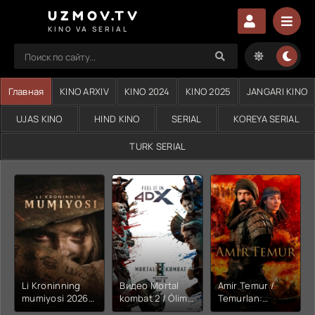
UZMOV.TV
KINO VA SERIAL
Главная
KINO ARXIV
KINO 2024
KINO 2025
JANGARI KINO
UJAS KINO
HIND KINO
SERIAL
KOREYA SERIAL
TURK SERIAL
Li Kroninning
Видео Mortal
Amir Temur /
mumiyosi 2026
kombat 2 / Ólim
Temurlan:
(uzbek tilida
jangi 2 (2026)
Fathchining