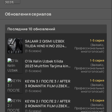
Обновления сериалов
Последние 10 обновлений
1-5 серия
SALAAR 2 QISMI UZBEK
(BaibaKo,
TILIDA HIND KINO 2024
Профессиональный
TARJIMA 720p HD Skachat
(1-5 сезон)
многоголосый)
1-5 серия
O'lik Kelin Uzbek tilida
(BaibaKo,
2023 Multfilm Tarjima kino
Профессиональный
skachat
(1-5 сезон)
многоголосый)
1-5 серия
KEYIN 3 / ПОСЛЕ 3 / AFTER
(BaibaKo,
3 ROMANTIK FILM UZBEK
Профессиональный
TILIDA 2021 TARJIMA FILM
(1-5 сезон)
многоголосый)
HD
1-5 серия
KEYIN 2 / ПОСЛЕ 2 / AFTER
(BaibaKo,
2 ROMANTIK FILM UZBEK
Профессиональный
TILIDA 2020 TARJIMA FILM
(1-5 сезон)
многоголосый)