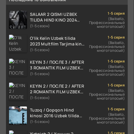
1-5 серия
SALAAR 2 QISMI UZBEK
(BaibaKo,
TILIDA HIND KINO 2024
Профессиональный
TARJIMA 720p HD Skachat
(1-5 сезон)
многоголосый)
1-5 серия
O'lik Kelin Uzbek tilida
(BaibaKo,
2023 Multfilm Tarjima kino
Профессиональный
skachat
(1-5 сезон)
многоголосый)
1-5 серия
KEYIN 3 / ПОСЛЕ 3 / AFTER
(BaibaKo,
3 ROMANTIK FILM UZBEK
Профессиональный
TILIDA 2021 TARJIMA FILM
(1-5 сезон)
многоголосый)
HD
1-5 серия
KEYIN 2 / ПОСЛЕ 2 / AFTER
(BaibaKo,
2 ROMANTIK FILM UZBEK
Профессиональный
TILIDA 2020 TARJIMA FILM
(1-5 сезон)
многоголосый)
HD
1-5 серия
Tuzoq / Qopqon Hind
(BaibaKo,
kinosi 2016 Uzbek tilida
Профессиональный
tarjima film HD
(1-5 сезон)
многоголосый)
1-5 серия
Yirtqich 2 / Хищник 2