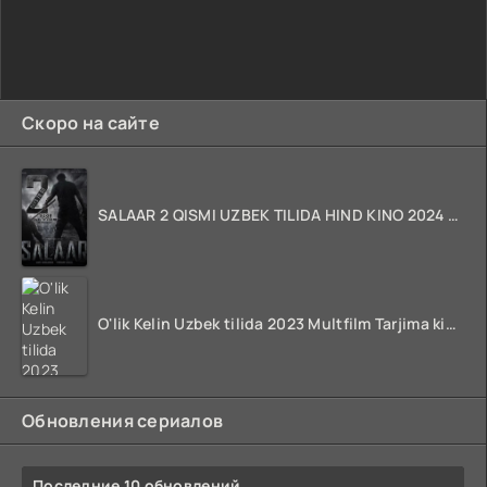
Скоро на сайте
SALAAR 2 QISMI UZBEK TILIDA HIND KINO 2024 TARJIMA 720p HD Skachat
O'lik Kelin Uzbek tilida 2023 Multfilm Tarjima kino skachat
Обновления сериалов
Последние 10 обновлений