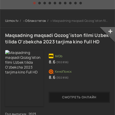
kino) tarjima HD
Uzbek tilida
yuksalishi
skachat
Premyera Netflix
filmi Uzbek tilida
O'zbekcha 2026
Uzmov.tv
»
Облако тегов
» Maqsadning maqsadi Qozog'iston filmi Uzbek tilida O'zbekcha 2023 tarjima kino Full HD
tarjima kino Full
HD tas-ix
skachat
Maqsadning maqsadi Qozog'iston filmi Uzbek
tilida O'zbekcha 2023 tarjima kino Full HD
8.6
(302 856)
8.6
(302 856)
СМОТРЕТЬ ОНЛАЙН
Год выпуска:
2023