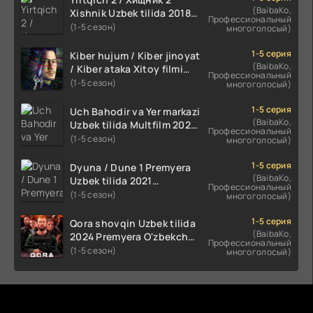
(BaibaKo,
Xishnik Uzbek tilida 2018-
Профессиональный
2024 O'zbekcha tarjima
(1-5 сезон)
многоголосый)
kino HD Skachat
1-5 серия
Kiber hujum / Kiber jinoyat
(BaibaKo,
/ Kiber ataka Xitoy filmi
Профессиональный
Uzbek tilida O'zbekcha
(1-5 сезон)
многоголосый)
(2023-2025) tarjima kino
HD skachat
1-5 серия
Uch Bahodir va Yer markazi
(BaibaKo,
Uzbek tilida Multfilm 2025
Профессиональный
tarjima HD skachat
(1-5 сезон)
многоголосый)
1-5 серия
Dyuna / Dune 1 Premyera
(BaibaKo,
Uzbek tilida 2021
Профессиональный
O'zbekcha tarjima kino HD
(1-5 сезон)
многоголосый)
1-5 серия
Qora shovqin Uzbek tilida
(BaibaKo,
2024 Premyera O'zbekcha
Профессиональный
tarjima kino HD skachat
(1-5 сезон)
многоголосый)
Комментируют