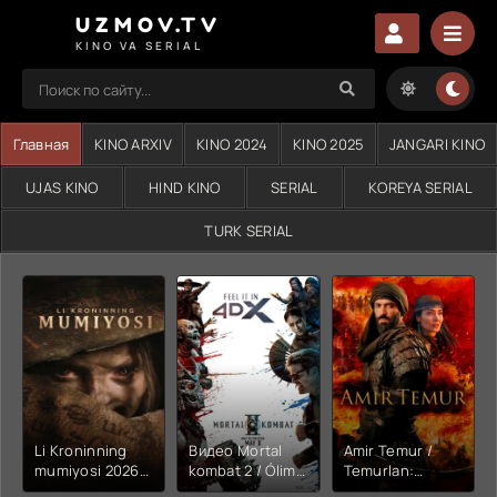
UZMOV.TV
KINO VA SERIAL
Главная
KINO ARXIV
KINO 2024
KINO 2025
JANGARI KINO
UJAS KINO
HIND KINO
SERIAL
KOREYA SERIAL
TURK SERIAL
Li Kroninning
Видео Mortal
Amir Temur /
mumiyosi 2026
kombat 2 / Ólim
Temurlan:
(uzbek tilida
jangi 2 (2026)
Fathchining