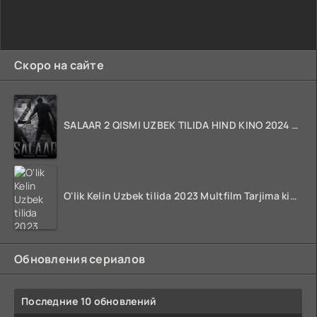
Скоро на сайте
SALAAR 2 QISMI UZBEK TILIDA HIND KINO 2024 TARJIMA 720p HD Skachat
O'lik Kelin Uzbek tilida 2023 Multfilm Tarjima kino skachat
Обновления сериалов
Последние 10 обновлений