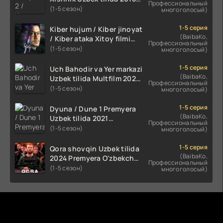
Профессиональный
2024 O'zbekcha tarjima
(1-5 сезон)
многоголосый)
kino HD Skachat
1-5 серия
Kiber hujum / Kiber jinoyat
(BaibaKo,
/ Kiber ataka Xitoy filmi
Профессиональный
Uzbek tilida O'zbekcha
(1-5 сезон)
многоголосый)
(2023-2025) tarjima kino
HD skachat
1-5 серия
Uch Bahodir va Yer markazi
(BaibaKo,
Uzbek tilida Multfilm 2025
Профессиональный
tarjima HD skachat
(1-5 сезон)
многоголосый)
1-5 серия
Dyuna / Dune 1 Premyera
(BaibaKo,
Uzbek tilida 2021
Профессиональный
O'zbekcha tarjima kino HD
(1-5 сезон)
многоголосый)
1-5 серия
Qora shovqin Uzbek tilida
(BaibaKo,
2024 Premyera O'zbekcha
Профессиональный
tarjima kino HD skachat
(1-5 сезон)
многоголосый)
Комментируют