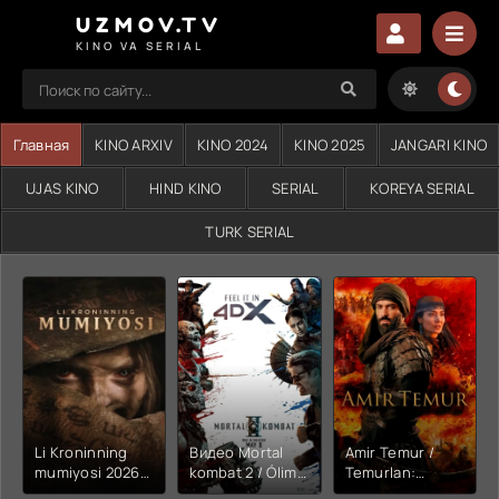
UZMOV.TV
KINO VA SERIAL
Главная
KINO ARXIV
KINO 2024
KINO 2025
JANGARI KINO
UJAS KINO
HIND KINO
SERIAL
KOREYA SERIAL
TURK SERIAL
Li Kroninning
Видео Mortal
Amir Temur /
mumiyosi 2026
kombat 2 / Ólim
Temurlan:
(uzbek tilida
jangi 2 (2026)
Fathchining