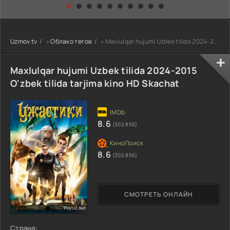
kino) tarjima HD
Uzbek tilida
yuksalishi
skachat
Premyera Netflix
filmi Uzbek tilida
O'zbekcha 2026
Uzmov.tv
»
Облако тегов
» Maxlulqar hujumi Uzbek tilida 2024-2015 O'zbek tilida tarjima kino HD Skachat
tarjima kino Full
HD tas-ix
skachat
Maxlulqar hujumi Uzbek tilida 2024-2015
O'zbek tilida tarjima kino HD Skachat
8.6
(302 856)
8.6
(302 856)
СМОТРЕТЬ ОНЛАЙН
Страна: