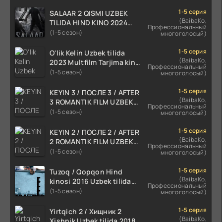
1-5 серия
SALAAR 2 QISMI UZBEK
(BaibaKo,
TILIDA HIND KINO 2024
Профессиональный
TARJIMA 720p HD Skachat
(1-5 сезон)
многоголосый)
1-5 серия
O'lik Kelin Uzbek tilida
(BaibaKo,
2023 Multfilm Tarjima kino
Профессиональный
skachat
(1-5 сезон)
многоголосый)
1-5 серия
KEYIN 3 / ПОСЛЕ 3 / AFTER
(BaibaKo,
3 ROMANTIK FILM UZBEK
Профессиональный
TILIDA 2021 TARJIMA FILM
(1-5 сезон)
многоголосый)
HD
1-5 серия
KEYIN 2 / ПОСЛЕ 2 / AFTER
(BaibaKo,
2 ROMANTIK FILM UZBEK
Профессиональный
TILIDA 2020 TARJIMA FILM
(1-5 сезон)
многоголосый)
HD
1-5 серия
Tuzoq / Qopqon Hind
(BaibaKo,
kinosi 2016 Uzbek tilida
Профессиональный
tarjima film HD
(1-5 сезон)
многоголосый)
1-5 серия
Yirtqich 2 / Хищник 2
(BaibaKo,
Xishnik Uzbek tilida 2018-