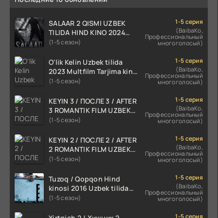
1-5 серия
SALAAR 2 QISMI UZBEK
(BaibaKo,
TILIDA HIND KINO 2024
Профессиональный
TARJIMA 720p HD Skachat
(1-5 сезон)
многоголосый)
1-5 серия
O'lik Kelin Uzbek tilida
(BaibaKo,
2023 Multfilm Tarjima kino
Профессиональный
skachat
(1-5 сезон)
многоголосый)
1-5 серия
KEYIN 3 / ПОСЛЕ 3 / AFTER
(BaibaKo,
3 ROMANTIK FILM UZBEK
Профессиональный
TILIDA 2021 TARJIMA FILM
(1-5 сезон)
многоголосый)
HD
1-5 серия
KEYIN 2 / ПОСЛЕ 2 / AFTER
(BaibaKo,
2 ROMANTIK FILM UZBEK
Профессиональный
TILIDA 2020 TARJIMA FILM
(1-5 сезон)
многоголосый)
HD
1-5 серия
Tuzoq / Qopqon Hind
(BaibaKo,
kinosi 2016 Uzbek tilida
Профессиональный
tarjima film HD
(1-5 сезон)
многоголосый)
1-5 серия
Yirtqich 2 / Хищник 2