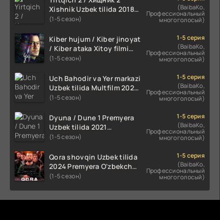
(BaibaKo,
Xishnik Uzbek tilida 2018-
Профессиональный
2024 O'zbekcha tarjima
(1-5 сезон)
многоголосый)
kino HD Skachat
1-5 серия
Kiber hujum / Kiber jinoyat
(BaibaKo,
/ Kiber ataka Xitoy filmi
Профессиональный
Uzbek tilida O'zbekcha
(1-5 сезон)
многоголосый)
(2023-2025) tarjima kino
HD skachat
1-5 серия
Uch Bahodir va Yer markazi
(BaibaKo,
Uzbek tilida Multfilm 2025
Профессиональный
tarjima HD skachat
(1-5 сезон)
многоголосый)
1-5 серия
Dyuna / Dune 1 Premyera
(BaibaKo,
Uzbek tilida 2021
Профессиональный
O'zbekcha tarjima kino HD
(1-5 сезон)
многоголосый)
1-5 серия
Qora shovqin Uzbek tilida
(BaibaKo,
2024 Premyera O'zbekcha
Профессиональный
tarjima kino HD skachat
(1-5 сезон)
многоголосый)
Комментируют