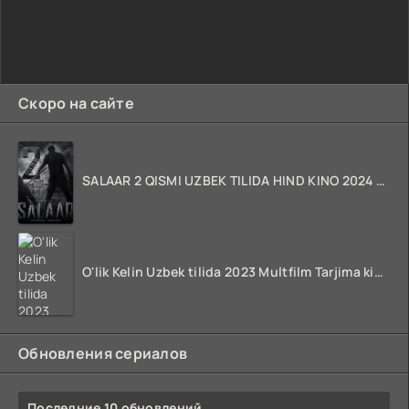
Скоро на сайте
SALAAR 2 QISMI UZBEK TILIDA HIND KINO 2024 TARJIMA 720p HD Skachat
O'lik Kelin Uzbek tilida 2023 Multfilm Tarjima kino skachat
Обновления сериалов
Последние 10 обновлений