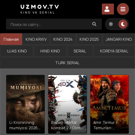
UZMOV.TV
KINO VA SERIAL
Главная
KINO ARXIV
KINO 2024
KINO 2025
JANGARI KINO
UJAS KINO
HIND KINO
SERIAL
KOREYA SERIAL
TURK SERIAL
Li Kroninning
Видео Mortal
Amir Temur /
mumiyosi 2026
kombat 2 / Ólim
Temurlan:
(uzbek tilida
jangi 2 (2026)
Fathchining