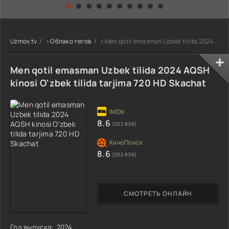
kino) tarjima HD
Uzbek tilida
yuksalishi
skachat
Premyera Netflix
filmi Uzbek tilida
O'zbekcha 2026
Uzmov.tv
»
Облако тегов
» Men qotil emasman Uzbek tilida 2024 AQSH kinosi O'zbek tilida tarjima 720 HD Skachat
tarjima kino Full
HD tas-ix
skachat
Men qotil emasman Uzbek tilida 2024 AQSH
kinosi O'zbek tilida tarjima 720 HD Skachat
8.6
(302 856)
8.6
(302 856)
СМОТРЕТЬ ОНЛАЙН
Год выпуска:
2024