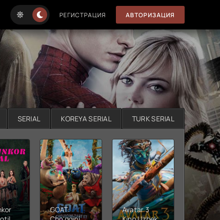
РЕГИСТРАЦИЯ
АВТОРИЗАЦИЯ
SERIAL
KOREYA SERIAL
TURK SERIAL
nkor
GOAT:
Avatar 3
Xushta
otil
Cho'qqini
Kino Uzbek
Ujas ki