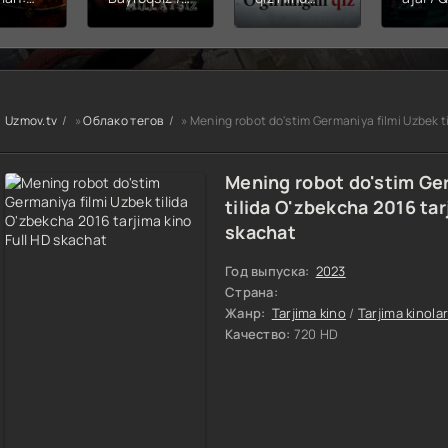
hining
Snayper:
kinosi 2026
Balerin
ishi
Millatsiz /
Uzbek tilida
(uzbek
yera
Bayroqsiz
O'zbekcha
tilida)
x filmi
snayper
tarjima kino
O'zbe
tilida
Premyera
HD skachat
tarjima
kcha
Uzbek tilida
2026 
Uzmov.tv
»
Облако тегов
» Mening robot do'stim Germaniya filmi Uzbek t
O'zbekcha
skach
a kino
2026
D tas-
tarjima kino
Mening robot do'stim Ge
achat
Full HD tas-
tilida O'zbekcha 2016 tar
ix skachat
skachat
Год выпуска:
2023
Страна:
Жанр:
Tarjima kino
/
Tarjima kinola
Качество:
720 HD