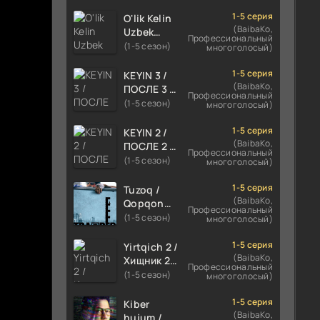
TILIDA
HIND KINO
1-5 серия
O'lik Kelin
2024
(BaibaKo,
Uzbek
Профессиональный
TARJIMA
tilida 2023
(1-5 сезон)
многоголосый)
720p HD
Multfilm
Skachat
Tarjima
1-5 серия
KEYIN 3 /
kino
(BaibaKo,
ПОСЛЕ 3 /
Профессиональный
skachat
AFTER 3
(1-5 сезон)
многоголосый)
ROMANTIK
FILM
1-5 серия
KEYIN 2 /
UZBEK
(BaibaKo,
ПОСЛЕ 2 /
Профессиональный
TILIDA
AFTER 2
(1-5 сезон)
многоголосый)
2021
ROMANTIK
TARJIMA
FILM
1-5 серия
Tuzoq /
FILM HD
UZBEK
(BaibaKo,
Qopqon
Профессиональный
TILIDA
Hind
(1-5 сезон)
многоголосый)
2020
kinosi
TARJIMA
2016 Uzbek
1-5 серия
Yirtqich 2 /
FILM HD
tilida
(BaibaKo,
Хищник 2
Профессиональный
tarjima film
Xishnik
(1-5 сезон)
многоголосый)
HD
Uzbek
tilida 2018-
1-5 серия
Kiber
2024
(BaibaKo,
hujum /