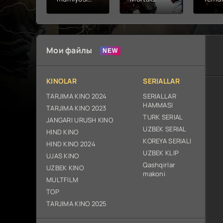
2026 (uzbek
kombat 2 /
Fathc
tilida kino)
Ólim jangi 2
yuksal
tarjima HD
(2026)
Prem
skachat
Uzbek tilida
Netfli
Uzbek 
Мои файлы
O'zbe
2026
tarjim
KINOLAR
SERIALLAR
Full H
ix sk
TARJIMA KINO 2024
SERIALLAR
HAMMASI
TARJIMA KINO 2023
TURK SERIAL
JANGARI URUSH KINO
UZBEK SERIAL
HIND KINO
KOREYA SERIALI
HIND KINO 2024
UZBEK KLIP
UJAS KINO
Qashqirlar
UZBEK KINO
makoni
MULTFILM
TOP
TARJIMA KINO 2025