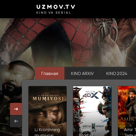
UZMOV.TV
KINO VA SERIAL
Главная
KINO ARXIV
KINO 2024
Li Kroninning
Видео
Amir 
mumiyosi
Mortal
Temur