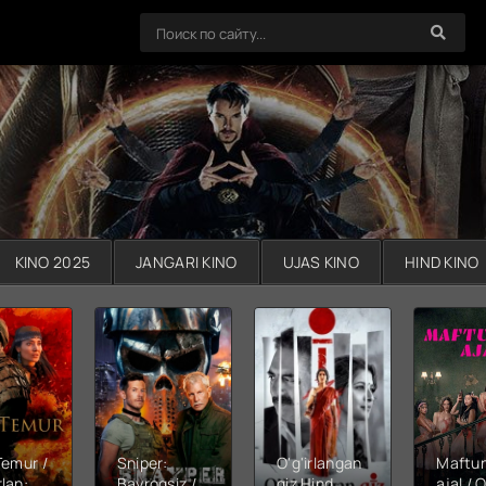
KINO 2025
JANGARI KINO
UJAS KINO
HIND KINO
Temur /
Sniper:
O'g'irlangan
Maftu
lan:
Bayroqsiz /
qiz Hind
ajal / Q