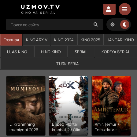
UZMOV.TV
KINO VA SERIAL
Главная
KINO ARXIV
KINO 2024
KINO 2025
JANGARI KINO
UJAS KINO
HIND KINO
SERIAL
KOREYA SERIAL
TURK SERIAL
Li Kroninning
Видео Mortal
Amir Temur /
mumiyosi 2026
kombat 2 / Ólim
Temurlan:
(uzbek tilida
jangi 2 (2026)
Fathchining