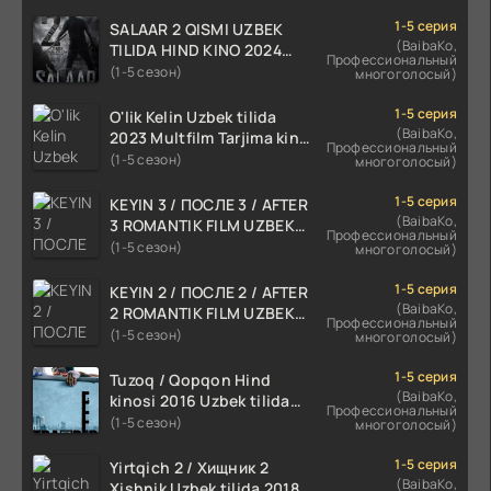
1-5 серия
SALAAR 2 QISMI UZBEK
(BaibaKo,
TILIDA HIND KINO 2024
Профессиональный
TARJIMA 720p HD Skachat
(1-5 сезон)
многоголосый)
1-5 серия
O'lik Kelin Uzbek tilida
(BaibaKo,
2023 Multfilm Tarjima kino
Профессиональный
skachat
(1-5 сезон)
многоголосый)
1-5 серия
KEYIN 3 / ПОСЛЕ 3 / AFTER
(BaibaKo,
3 ROMANTIK FILM UZBEK
Профессиональный
TILIDA 2021 TARJIMA FILM
(1-5 сезон)
многоголосый)
HD
1-5 серия
KEYIN 2 / ПОСЛЕ 2 / AFTER
(BaibaKo,
2 ROMANTIK FILM UZBEK
Профессиональный
TILIDA 2020 TARJIMA FILM
(1-5 сезон)
многоголосый)
HD
1-5 серия
Tuzoq / Qopqon Hind
(BaibaKo,
kinosi 2016 Uzbek tilida
Профессиональный
tarjima film HD
(1-5 сезон)
многоголосый)
1-5 серия
Yirtqich 2 / Хищник 2
(BaibaKo,
Xishnik Uzbek tilida 2018-