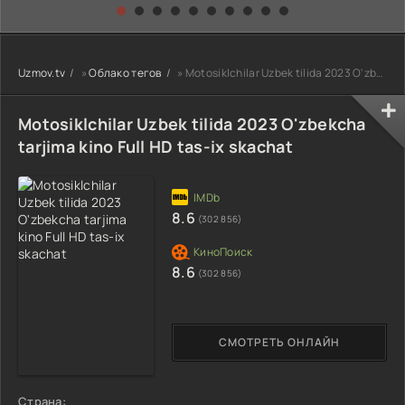
kino) tarjima HD
Uzbek tilida
yuksalishi
skachat
Premyera Netflix
filmi Uzbek tilida
O'zbekcha 2026
Uzmov.tv
»
Облако тегов
» Motosiklchilar Uzbek tilida 2023 O'zbekcha tarjima kino Full HD tas-ix skachat
tarjima kino Full
HD tas-ix
skachat
Motosiklchilar Uzbek tilida 2023 O'zbekcha
tarjima kino Full HD tas-ix skachat
8.6
(302 856)
8.6
(302 856)
СМОТРЕТЬ ОНЛАЙН
Страна: