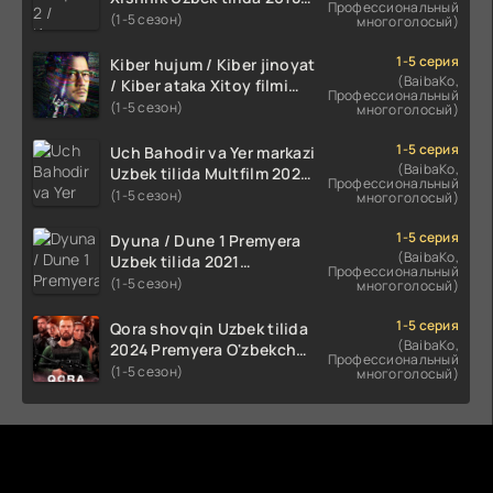
Профессиональный
2024 O'zbekcha tarjima
(1-5 сезон)
многоголосый)
kino HD Skachat
1-5 серия
Kiber hujum / Kiber jinoyat
(BaibaKo,
/ Kiber ataka Xitoy filmi
Профессиональный
Uzbek tilida O'zbekcha
(1-5 сезон)
многоголосый)
(2023-2025) tarjima kino
HD skachat
1-5 серия
Uch Bahodir va Yer markazi
(BaibaKo,
Uzbek tilida Multfilm 2025
Профессиональный
tarjima HD skachat
(1-5 сезон)
многоголосый)
1-5 серия
Dyuna / Dune 1 Premyera
(BaibaKo,
Uzbek tilida 2021
Профессиональный
O'zbekcha tarjima kino HD
(1-5 сезон)
многоголосый)
1-5 серия
Qora shovqin Uzbek tilida
(BaibaKo,
2024 Premyera O'zbekcha
Профессиональный
tarjima kino HD skachat
(1-5 сезон)
многоголосый)
Комментируют