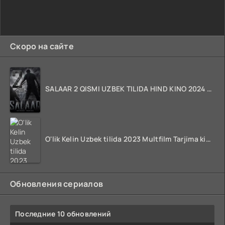
Скоро на сайте
SALAAR 2 QISMI UZBEK TILIDA HIND KINO 2024 TARJIMA 720p HD Skachat
O'lik Kelin Uzbek tilida 2023 Multfilm Tarjima kino skachat
Обновления сериалов
Последние 10 обновлений