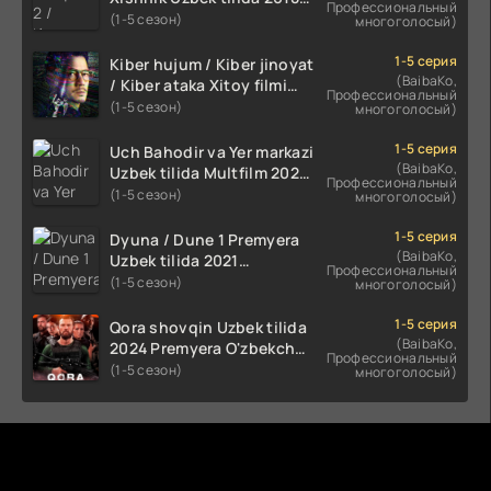
Профессиональный
2024 O'zbekcha tarjima
(1-5 сезон)
многоголосый)
kino HD Skachat
1-5 серия
Kiber hujum / Kiber jinoyat
(BaibaKo,
/ Kiber ataka Xitoy filmi
Профессиональный
Uzbek tilida O'zbekcha
(1-5 сезон)
многоголосый)
(2023-2025) tarjima kino
HD skachat
1-5 серия
Uch Bahodir va Yer markazi
(BaibaKo,
Uzbek tilida Multfilm 2025
Профессиональный
tarjima HD skachat
(1-5 сезон)
многоголосый)
1-5 серия
Dyuna / Dune 1 Premyera
(BaibaKo,
Uzbek tilida 2021
Профессиональный
O'zbekcha tarjima kino HD
(1-5 сезон)
многоголосый)
1-5 серия
Qora shovqin Uzbek tilida
(BaibaKo,
2024 Premyera O'zbekcha
Профессиональный
tarjima kino HD skachat
(1-5 сезон)
многоголосый)
Комментируют