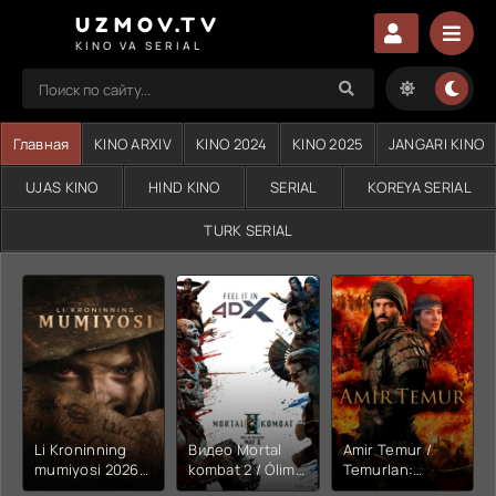
UZMOV.TV
KINO VA SERIAL
Главная
KINO ARXIV
KINO 2024
KINO 2025
JANGARI KINO
UJAS KINO
HIND KINO
SERIAL
KOREYA SERIAL
TURK SERIAL
Li Kroninning
Видео Mortal
Amir Temur /
mumiyosi 2026
kombat 2 / Ólim
Temurlan:
(uzbek tilida
jangi 2 (2026)
Fathchining