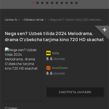
kino) tarjima HD
Uzbek tilida
yuksalishi
skachat
Premyera Netflix
filmi Uzbek tilida
O'zbekcha 2026
Uzmov.tv
»
Облако тегов
» Nega sen? Uzbek tilida 2024 Melodrama
tarjima kino Full
HD tas-ix
skachat
Nega sen? Uzbek tilida 2024 Melodrama,
drama O'zbekcha tarjima kino 720 HD skachat
8.6
(302 856)
8.6
(302 856)
СМОТРЕТЬ ОНЛАЙН
Страна: