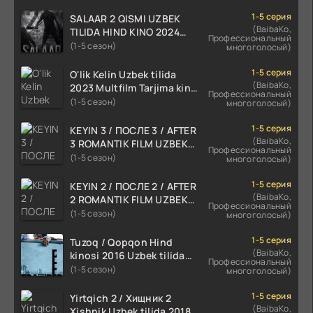
1-5 серия
SALAAR 2 QISMI UZBEK
(BaibaKo,
TILIDA HIND KINO 2024
Профессиональный
TARJIMA 720p HD Skachat
(1-5 сезон)
многоголосый)
1-5 серия
O'lik Kelin Uzbek tilida
(BaibaKo,
2023 Multfilm Tarjima kino
Профессиональный
skachat
(1-5 сезон)
многоголосый)
1-5 серия
KEYIN 3 / ПОСЛЕ 3 / AFTER
(BaibaKo,
3 ROMANTIK FILM UZBEK
Профессиональный
TILIDA 2021 TARJIMA FILM
(1-5 сезон)
многоголосый)
HD
1-5 серия
KEYIN 2 / ПОСЛЕ 2 / AFTER
(BaibaKo,
2 ROMANTIK FILM UZBEK
Профессиональный
TILIDA 2020 TARJIMA FILM
(1-5 сезон)
многоголосый)
HD
1-5 серия
Tuzoq / Qopqon Hind
(BaibaKo,
kinosi 2016 Uzbek tilida
Профессиональный
tarjima film HD
(1-5 сезон)
многоголосый)
1-5 серия
Yirtqich 2 / Хищник 2
(BaibaKo,
Xishnik Uzbek tilida 2018-