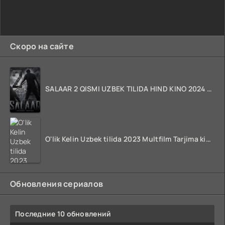
Скоро на сайте
SALAAR 2 QISMI UZBEK TILIDA HIND KINO 2024 TARJIMA 720p HD Skachat
O'lik Kelin Uzbek tilida 2023 Multfilm Tarjima kino skachat
Обновления сериалов
Последние 10 обновлений