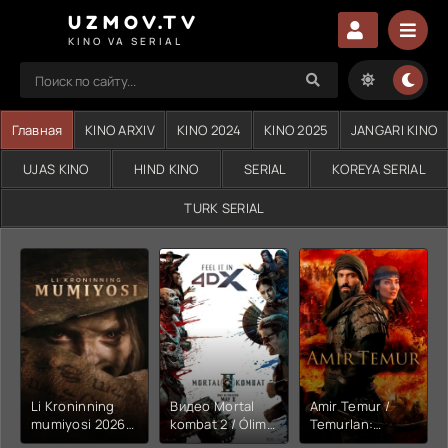
UZMOV.TV
KINO VA SERIAL
Главная
KINO ARXIV
KINO 2024
KINO 2025
JANGARI KINO
UJAS KINO
HIND KINO
SERIAL
KOREYA SERIAL
TURK SERIAL
Li Kroninning
Видео Mortal
Amir Temur /
mumiyosi 2026
kombat 2 / Ólim
Temurlan:
(uzbek tilida
jangi 2 (2026)
Fathchining