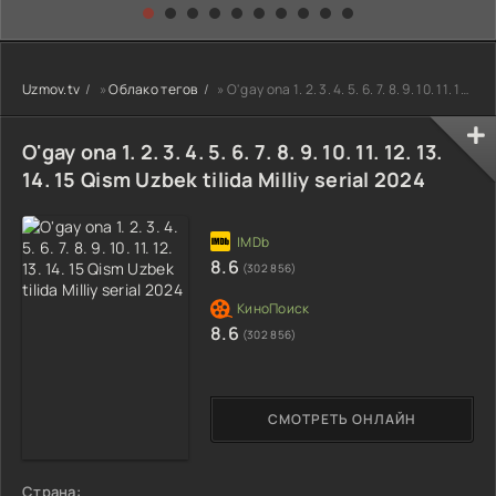
kino) tarjima HD
Uzbek tilida
yuksalishi
skachat
Premyera Netflix
filmi Uzbek tilida
O'zbekcha 2026
Uzmov.tv
»
Облако тегов
» O'gay ona 1. 2. 3. 4. 5. 6. 7. 8. 9. 10. 11. 12. 13. 14. 15 Qism Uzbek tilida Milliy serial 2024
tarjima kino Full
HD tas-ix
skachat
O'gay ona 1. 2. 3. 4. 5. 6. 7. 8. 9. 10. 11. 12. 13.
14. 15 Qism Uzbek tilida Milliy serial 2024
8.6
(302 856)
8.6
(302 856)
СМОТРЕТЬ ОНЛАЙН
Страна: