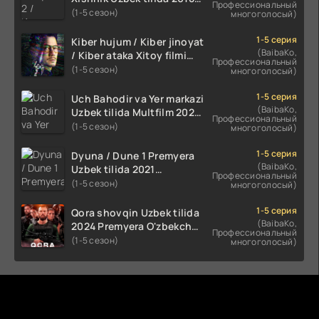
Профессиональный
2024 O'zbekcha tarjima
(1-5 сезон)
многоголосый)
kino HD Skachat
1-5 серия
Kiber hujum / Kiber jinoyat
(BaibaKo,
/ Kiber ataka Xitoy filmi
Профессиональный
Uzbek tilida O'zbekcha
(1-5 сезон)
многоголосый)
(2023-2025) tarjima kino
HD skachat
1-5 серия
Uch Bahodir va Yer markazi
(BaibaKo,
Uzbek tilida Multfilm 2025
Профессиональный
tarjima HD skachat
(1-5 сезон)
многоголосый)
1-5 серия
Dyuna / Dune 1 Premyera
(BaibaKo,
Uzbek tilida 2021
Профессиональный
O'zbekcha tarjima kino HD
(1-5 сезон)
многоголосый)
1-5 серия
Qora shovqin Uzbek tilida
(BaibaKo,
2024 Premyera O'zbekcha
Профессиональный
tarjima kino HD skachat
(1-5 сезон)
многоголосый)
Комментируют