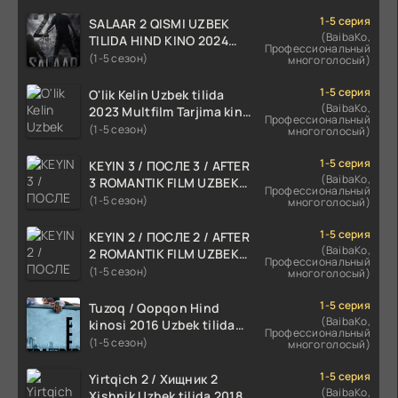
1-5 серия
SALAAR 2 QISMI UZBEK
(BaibaKo,
TILIDA HIND KINO 2024
Профессиональный
TARJIMA 720p HD Skachat
(1-5 сезон)
многоголосый)
1-5 серия
O'lik Kelin Uzbek tilida
(BaibaKo,
2023 Multfilm Tarjima kino
Профессиональный
skachat
(1-5 сезон)
многоголосый)
1-5 серия
KEYIN 3 / ПОСЛЕ 3 / AFTER
(BaibaKo,
3 ROMANTIK FILM UZBEK
Профессиональный
TILIDA 2021 TARJIMA FILM
(1-5 сезон)
многоголосый)
HD
1-5 серия
KEYIN 2 / ПОСЛЕ 2 / AFTER
(BaibaKo,
2 ROMANTIK FILM UZBEK
Профессиональный
TILIDA 2020 TARJIMA FILM
(1-5 сезон)
многоголосый)
HD
1-5 серия
Tuzoq / Qopqon Hind
(BaibaKo,
kinosi 2016 Uzbek tilida
Профессиональный
tarjima film HD
(1-5 сезон)
многоголосый)
1-5 серия
Yirtqich 2 / Хищник 2
(BaibaKo,
Xishnik Uzbek tilida 2018-