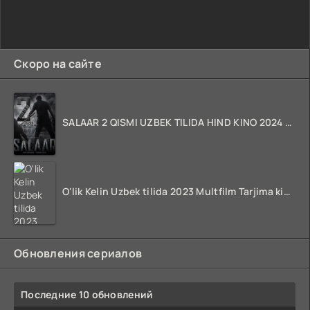
Скоро на сайте
SALAAR 2 QISMI UZBEK TILIDA HIND KINO 2024 TARJIMA 720p HD Skachat
O'lik Kelin Uzbek tilida 2023 Multfilm Tarjima kino skachat
Обновления сериалов
Последние 10 обновлений