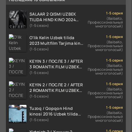
1-5 серия
SALAAR 2 QISMI UZBEK
(BaibaKo,
TILIDA HIND KINO 2024
Профессиональный
TARJIMA 720p HD Skachat
(1-5 сезон)
многоголосый)
1-5 серия
O'lik Kelin Uzbek tilida
(BaibaKo,
2023 Multfilm Tarjima kino
Профессиональный
skachat
(1-5 сезон)
многоголосый)
1-5 серия
KEYIN 3 / ПОСЛЕ 3 / AFTER
(BaibaKo,
3 ROMANTIK FILM UZBEK
Профессиональный
TILIDA 2021 TARJIMA FILM
(1-5 сезон)
многоголосый)
HD
1-5 серия
KEYIN 2 / ПОСЛЕ 2 / AFTER
(BaibaKo,
2 ROMANTIK FILM UZBEK
Профессиональный
TILIDA 2020 TARJIMA FILM
(1-5 сезон)
многоголосый)
HD
1-5 серия
Tuzoq / Qopqon Hind
(BaibaKo,
kinosi 2016 Uzbek tilida
Профессиональный
tarjima film HD
(1-5 сезон)
многоголосый)
1-5 серия
Yirtqich 2 / Хищник 2