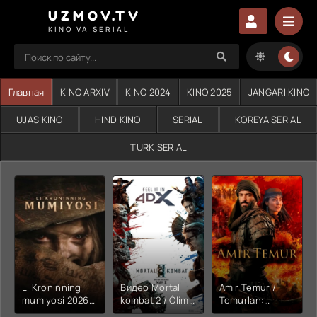
UZMOV.TV
KINO VA SERIAL
Главная
KINO ARXIV
KINO 2024
KINO 2025
JANGARI KINO
UJAS KINO
HIND KINO
SERIAL
KOREYA SERIAL
TURK SERIAL
Li Kroninning
Видео Mortal
Amir Temur /
mumiyosi 2026
kombat 2 / Ólim
Temurlan:
(uzbek tilida
jangi 2 (2026)
Fathchining