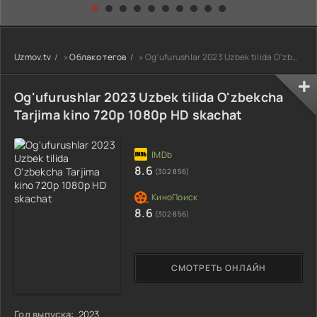
kino) tarjima HD
Uzbek tilida
yuksalishi
skachat
Premyera Netflix
filmi Uzbek tilida
O'zbekcha 2026
Uzmov.tv
»
Облако тегов
» Og'ufurushlar 2023 Uzbek tilida O'zbekcha Tarjima kino 720p 1080p HD skachat
tarjima kino Full
HD tas-ix
skachat
Og'ufurushlar 2023 Uzbek tilida O'zbekcha
Tarjima kino 720p 1080p HD skachat
8.6
(302 856)
8.6
(302 856)
СМОТРЕТЬ ОНЛАЙН
Год выпуска:
2023