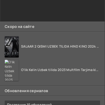
Скоро на сайте
SALAAR 2 QISMI UZBEK TILIDA HIND KINO 2024 TARJIMA 720p HD Skachat
O'lik Kelin Uzbek tilida 2023 Multfilm Tarjima kino skachat
Обновления сериалов
Последние 10 обновлений