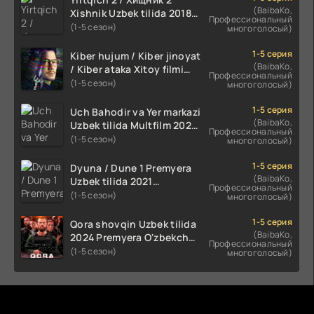
(BaibaKo,
Xishnik Uzbek tilida 2018-
Профессиональный
2024 O'zbekcha tarjima
(1-5 сезон)
многоголосый)
kino HD Skachat
1-5 серия
Kiber hujum / Kiber jinoyat
(BaibaKo,
/ Kiber ataka Xitoy filmi
Профессиональный
Uzbek tilida O'zbekcha
(1-5 сезон)
многоголосый)
(2023-2025) tarjima kino
HD skachat
1-5 серия
Uch Bahodir va Yer markazi
(BaibaKo,
Uzbek tilida Multfilm 2025
Профессиональный
tarjima HD skachat
(1-5 сезон)
многоголосый)
1-5 серия
Dyuna / Dune 1 Premyera
(BaibaKo,
Uzbek tilida 2021
Профессиональный
O'zbekcha tarjima kino HD
(1-5 сезон)
многоголосый)
1-5 серия
Qora shovqin Uzbek tilida
(BaibaKo,
2024 Premyera O'zbekcha
Профессиональный
tarjima kino HD skachat
(1-5 сезон)
многоголосый)
Комментируют