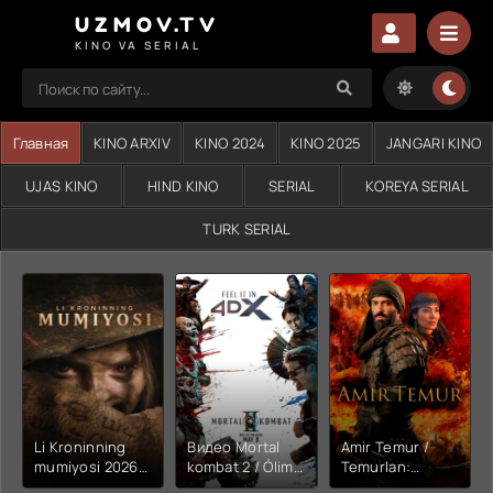
UZMOV.TV
KINO VA SERIAL
Главная
KINO ARXIV
KINO 2024
KINO 2025
JANGARI KINO
UJAS KINO
HIND KINO
SERIAL
KOREYA SERIAL
TURK SERIAL
Li Kroninning
Видео Mortal
Amir Temur /
mumiyosi 2026
kombat 2 / Ólim
Temurlan:
(uzbek tilida
jangi 2 (2026)
Fathchining