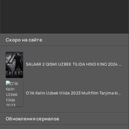
Скоро на сайте
SALAAR 2 QISMI UZBEK TILIDA HIND KINO 2024 TARJIMA 720p HD Skachat
O'lik Kelin Uzbek tilida 2023 Multfilm Tarjima kino skachat
Обновления сериалов