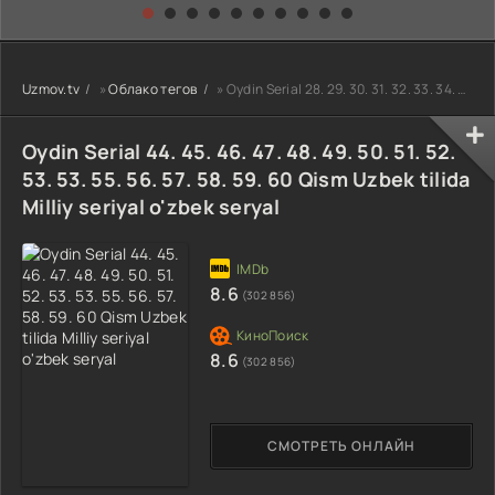
kino) tarjima HD
Uzbek tilida
yuksalishi
skachat
Premyera Netflix
filmi Uzbek tilida
O'zbekcha 2026
Uzmov.tv
»
Облако тегов
» Oydin Serial 28. 29. 30. 31. 32. 33. 34. 35. 36. 37. 38. 39. 40 Qism Uzbek tilida Milliy seriyal o'z
tarjima kino Full
HD tas-ix
skachat
Oydin Serial 44. 45. 46. 47. 48. 49. 50. 51. 52.
53. 53. 55. 56. 57. 58. 59. 60 Qism Uzbek tilida
Milliy seriyal o'zbek seryal
8.6
(302 856)
8.6
(302 856)
СМОТРЕТЬ ОНЛАЙН