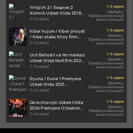
1-5 серия
Yirtqich 2 / Хищник 2
(BaibaKo,
Xishnik Uzbek tilida 2018-
Профессиональный
2024 O'zbekcha tarjima
(1-5 сезон)
многоголосый)
kino HD Skachat
1-5 серия
Kiber hujum / Kiber jinoyat
(BaibaKo,
/ Kiber ataka Xitoy filmi
Профессиональный
Uzbek tilida O'zbekcha
(1-5 сезон)
многоголосый)
(2023-2025) tarjima kino
HD skachat
1-5 серия
Uch Bahodir va Yer markazi
(BaibaKo,
Uzbek tilida Multfilm 2025
Профессиональный
tarjima HD skachat
(1-5 сезон)
многоголосый)
1-5 серия
Dyuna / Dune 1 Premyera
(BaibaKo,
Uzbek tilida 2021
Профессиональный
O'zbekcha tarjima kino HD
(1-5 сезон)
многоголосый)
1-5 серия
Qora shovqin Uzbek tilida
(BaibaKo,
2024 Premyera O'zbekcha
Профессиональный
tarjima kino HD skachat
(1-5 сезон)
многоголосый)