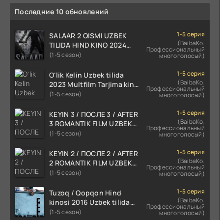
Последние 10 обновлений
1-5 серия
SALAAR 2 QISMI UZBEK
(BaibaKo,
TILIDA HIND KINO 2024
Профессиональный
TARJIMA 720p HD Skachat
(1-5 сезон)
многоголосый)
1-5 серия
O'lik Kelin Uzbek tilida
(BaibaKo,
2023 Multfilm Tarjima kino
Профессиональный
skachat
(1-5 сезон)
многоголосый)
1-5 серия
KEYIN 3 / ПОСЛЕ 3 / AFTER
(BaibaKo,
3 ROMANTIK FILM UZBEK
Профессиональный
TILIDA 2021 TARJIMA FILM
(1-5 сезон)
многоголосый)
HD
1-5 серия
KEYIN 2 / ПОСЛЕ 2 / AFTER
(BaibaKo,
2 ROMANTIK FILM UZBEK
Профессиональный
TILIDA 2020 TARJIMA FILM
(1-5 сезон)
многоголосый)
HD
1-5 серия
Tuzoq / Qopqon Hind
(BaibaKo,
kinosi 2016 Uzbek tilida
Профессиональный
tarjima film HD
(1-5 сезон)
многоголосый)