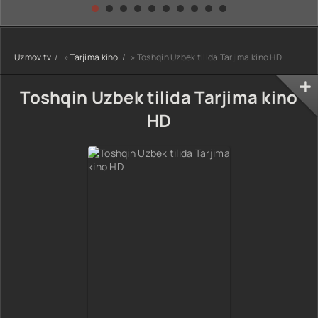
kino) tarjima HD
Uzbek tilida
yuksalishi
skachat
Premyera Netflix
filmi Uzbek tilida
O'zbekcha 2026
Uzmov.tv
»
Tarjima kino
» Toshqin Uzbek tilida Tarjima kino HD
tarjima kino Full
HD tas-ix
skachat
Toshqin Uzbek tilida Tarjima kino
HD