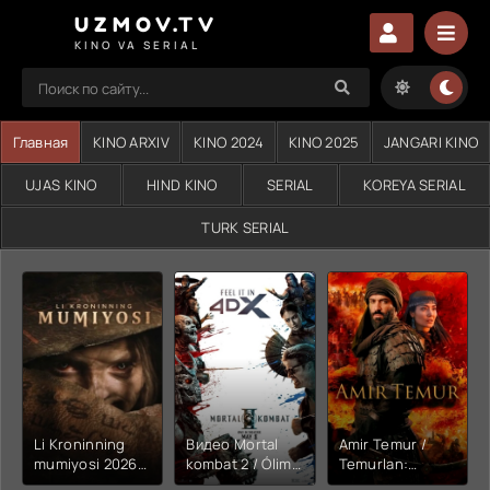
UZMOV.TV
KINO VA SERIAL
Главная
KINO ARXIV
KINO 2024
KINO 2025
JANGARI KINO
UJAS KINO
HIND KINO
SERIAL
KOREYA SERIAL
TURK SERIAL
Li Kroninning
Видео Mortal
Amir Temur /
mumiyosi 2026
kombat 2 / Ólim
Temurlan:
(uzbek tilida
jangi 2 (2026)
Fathchining