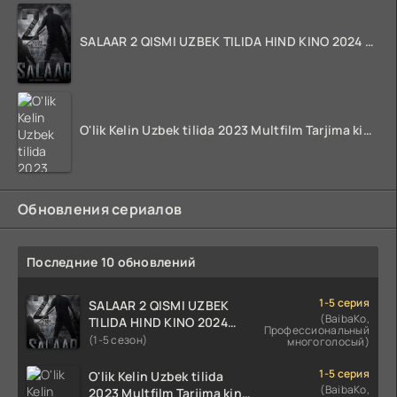
SALAAR 2 QISMI UZBEK TILIDA HIND KINO 2024 TARJIMA 720p HD Skachat
O'lik Kelin Uzbek tilida 2023 Multfilm Tarjima kino skachat
Обновления сериалов
Последние 10 обновлений
1-5 серия
SALAAR 2 QISMI UZBEK
(BaibaKo,
TILIDA HIND KINO 2024
Профессиональный
TARJIMA 720p HD Skachat
(1-5 сезон)
многоголосый)
1-5 серия
O'lik Kelin Uzbek tilida
(BaibaKo,
2023 Multfilm Tarjima kino