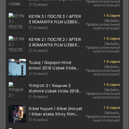
Профессиональный
skachat
(1-5 сезон)
многоголосый)
1-5 серия
KEYIN 3 / ПОСЛЕ 3 / AFTER
(BaibaKo,
3 ROMANTIK FILM UZBEK
Профессиональный
TILIDA 2021 TARJIMA FILM
(1-5 сезон)
многоголосый)
HD
1-5 серия
KEYIN 2 / ПОСЛЕ 2 / AFTER
(BaibaKo,
2 ROMANTIK FILM UZBEK
Профессиональный
TILIDA 2020 TARJIMA FILM
(1-5 сезон)
многоголосый)
HD
1-5 серия
Tuzoq / Qopqon Hind
(BaibaKo,
kinosi 2016 Uzbek tilida
Профессиональный
tarjima film HD
(1-5 сезон)
многоголосый)
1-5 серия
Yirtqich 2 / Хищник 2
(BaibaKo,
Xishnik Uzbek tilida 2018-
Профессиональный
2024 O'zbekcha tarjima
(1-5 сезон)
многоголосый)
kino HD Skachat
1-5 серия
Kiber hujum / Kiber jinoyat
(BaibaKo,
/ Kiber ataka Xitoy filmi
Профессиональный
Uzbek tilida O'zbekcha
(1-5 сезон)
многоголосый)
(2023-2025) tarjima kino