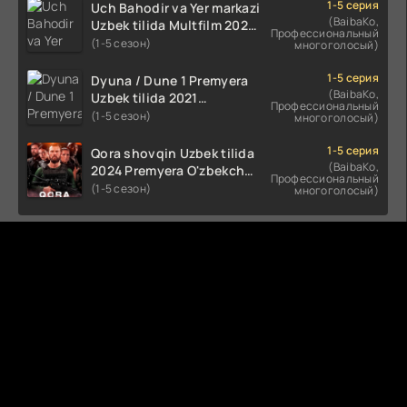
HD skachat
1-5 серия
Uch Bahodir va Yer markazi
(BaibaKo,
Uzbek tilida Multfilm 2025
Профессиональный
tarjima HD skachat
(1-5 сезон)
многоголосый)
1-5 серия
Dyuna / Dune 1 Premyera
(BaibaKo,
Uzbek tilida 2021
Профессиональный
O'zbekcha tarjima kino HD
(1-5 сезон)
многоголосый)
1-5 серия
Qora shovqin Uzbek tilida
(BaibaKo,
2024 Premyera O'zbekcha
Профессиональный
tarjima kino HD skachat
(1-5 сезон)
многоголосый)
Комментируют