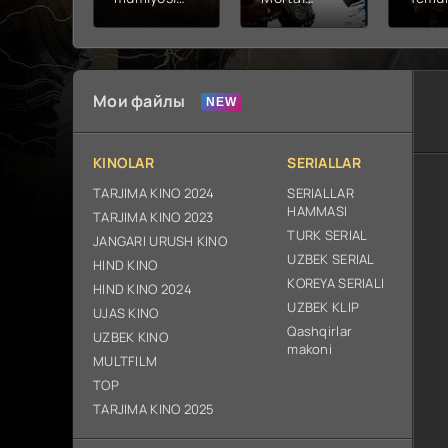
2026 (uzbek
kombat 2 /
Fathc
tilida kino)
Ólim jangi 2
yuksal
tarjima HD
(2026)
Prem
skachat
Uzbek tilida
Netfli
Uzbek 
Мои файлы
O'zbe
2026
tarjim
KINOLAR
SERIALLAR
Full H
ix sk
TARJIMA KINO 2024
SERIALLAR
HAMMASI
TARJIMA KINO 2023
TURK SERIAL
JANGARI URUSH KINO
UZBEK SERIAL
HIND KINO
KOREYA SERIALI
HIND KINO 2024
UZBEK KLIP
UJAS KINO
Qashqirlar
UZBEK KINO
makoni
MULTFILM
TOP
TARJIMA KINO 2025