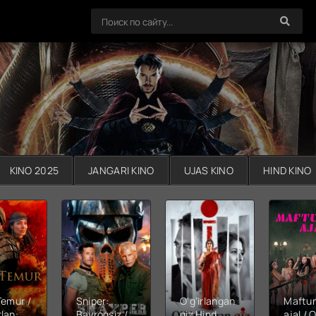
KINO 2025
JANGARI KINO
UJAS KINO
HIND KINO
Temur /
Sniper:
O'g'irlangan
Maftu
lan:
Bayroqsiz /
qiz Hind
ajal / Q