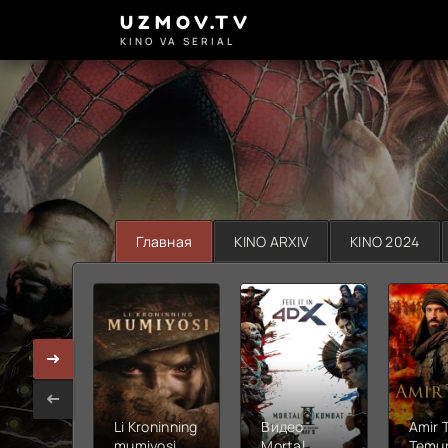
UZMOV.TV
KINO VA SERIAL
Главная
KINO ARXIV
KINO 2024
Li Kroninning
Видео
Amir 
mumiyosi
Mortal
Temur