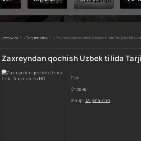
hining
Snayper:
kinosi 2026
Balerin
ishi
Millatsiz /
Uzbek tilida
(uzbek
yera
Bayroqsiz
O'zbekcha
tilida)
x filmi
snayper
tarjima kino
O'zbe
tilida
Premyera
HD skachat
tarjima
kcha
Uzbek tilida
2026 
Uzmov.tv
»
Tarjima kino
» Zaxreyndan qochish Uzbek tilida Tarjima kino H
O'zbekcha
skach
a kino
2026
D tas-
tarjima kino
Zaxreyndan qochish Uzbek tilida Tar
achat
Full HD tas-
ix skachat
Год:
Страна:
Жанр:
Tarjima kino