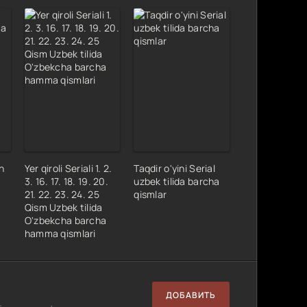
h
Yer qiroli Seriali 1. 2.
Taqdir o'yini Serial
3. 16. 17. 18. 19. 20.
uzbek tilida barcha
21. 22. 23. 24. 25
qismlar
Qism Uzbek tilida
O'zbekcha barcha
hamma qismlari
ДОБАВИТЬ