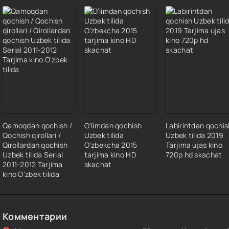
Qamoqdan qochish /
O’limdan qochish
Labirintdan qochis
Qochish qirollari /
Uzbek tilida
Uzbek tilida 2019
Qirollardan qochish
O'zbekcha 2015
Tarjima ujas kino
Uzbek tilida Serial
tarjima kino HD
720p hd skachat
2011-2012 Tarjima
skachat
kino O'zbek tilida
Комментарии