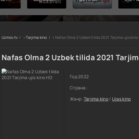
hining
Snayper:
kinosi 2026
Balerin
ishi
Millatsiz /
Uzbek tilida
(uzbek
yera
Bayroqsiz
O'zbekcha
tilida)
x filmi
snayper
tarjima kino
O'zbe
tilida
Premyera
HD skachat
tarjima
kcha
Uzbek tilida
2026 
Uzmov.tv
»
Tarjima kino
» Nafas Olma 2 Uzbek tilida 2021 Tarjima ujis kino
O'zbekcha
skach
a kino
2026
D tas-
tarjima kino
Nafas Olma 2 Uzbek tilida 2021 Tarjim
achat
Full HD tas-
ix skachat
Год:
2022
Страна:
Жанр:
Tarjima kino
/
Ujas kino