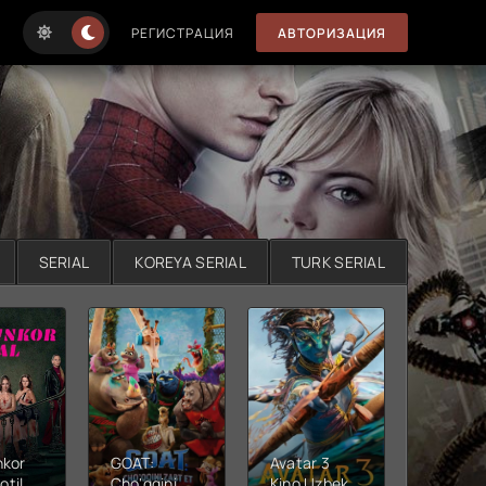
РЕГИСТРАЦИЯ
АВТОРИЗАЦИЯ
SERIAL
KOREYA SERIAL
TURK SERIAL
nkor
GOAT:
Avatar 3
Xushta
otil
Cho'qqini
Kino Uzbek
Ujas ki