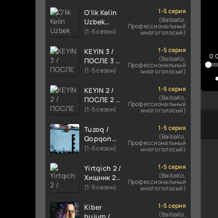
TILIDA
HIND KINO
1-5 серия
O'lik Kelin
2024
(BaibaKo,
Uzbek
Профессиональный
TARJIMA
tilida 2023
(1-5 сезон)
многоголосый)
720p HD
Multfilm
Skachat
Tarjima
1-5 серия
KEYIN 3 /
0:
kino
(BaibaKo,
ПОСЛЕ 3 /
Профессиональный
skachat
AFTER 3
(1-5 сезон)
многоголосый)
ROMANTIK
FILM
1-5 серия
KEYIN 2 /
UZBEK
(BaibaKo,
ПОСЛЕ 2 /
Профессиональный
TILIDA
AFTER 2
(1-5 сезон)
многоголосый)
2021
ROMANTIK
TARJIMA
FILM
1-5 серия
Tuzoq /
FILM HD
UZBEK
(BaibaKo,
Qopqon
Профессиональный
TILIDA
Hind
(1-5 сезон)
многоголосый)
2020
kinosi
TARJIMA
2016 Uzbek
1-5 серия
Yirtqich 2 /
FILM HD
tilida
(BaibaKo,
Хищник 2
Профессиональный
tarjima film
Xishnik
(1-5 сезон)
многоголосый)
HD
Uzbek
tilida 2018-
1-5 серия
Kiber
2024
(BaibaKo,
hujum /