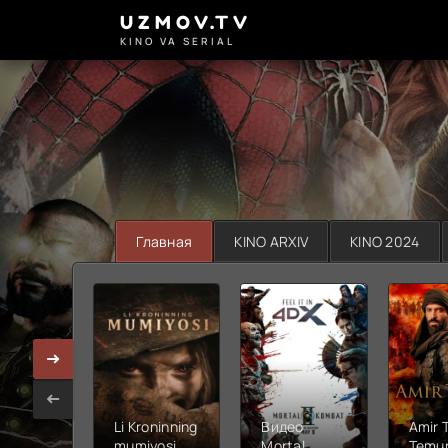
UZMOV.TV
KINO VA SERIAL
Главная
KINO ARXIV
KINO 2024
Li Kroninning
Видео
Amir 
mumiyosi
Mortal
Temur