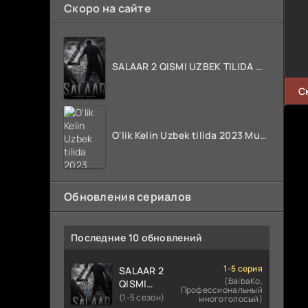
Скоро на сайте
SALAAR 2 QISMI UZBEK TILIDA HIND KINO 2024 TARJIMA 720p HD Skachat
С
O'lik Kelin Uzbek tilida 2023 Multfilm Tarjima kino skachat
Обновления сериалов
Последние 10 обновлений
1-5 серия
SALAAR 2
(BaibaKo,
QISMI
Профессиональный
UZBEK
(1-5 сезон)
многоголосый)