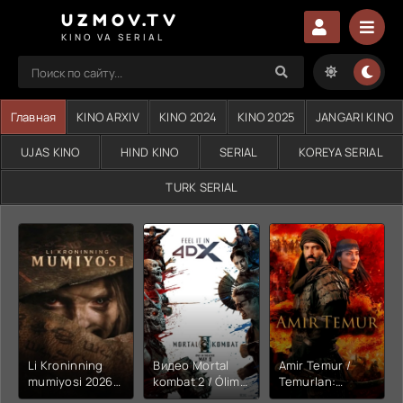
UZMOV.TV
KINO VA SERIAL
Главная
KINO ARXIV
KINO 2024
KINO 2025
JANGARI KINO
UJAS KINO
HIND KINO
SERIAL
KOREYA SERIAL
TURK SERIAL
Li Kroninning
Видео Mortal
Amir Temur /
mumiyosi 2026
kombat 2 / Ólim
Temurlan:
(uzbek tilida
jangi 2 (2026)
Fathchining