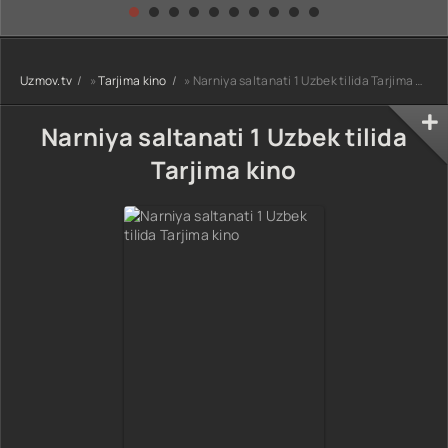
kino) tarjima HD
Uzbek tilida
yuksalishi
skachat
Premyera Netflix
filmi Uzbek tilida
O'zbekcha 2026
Uzmov.tv
»
Tarjima kino
» Narniya saltanati 1 Uzbek tilida Tarjima kino
tarjima kino Full
HD tas-ix
skachat
Narniya saltanati 1 Uzbek tilida
Tarjima kino