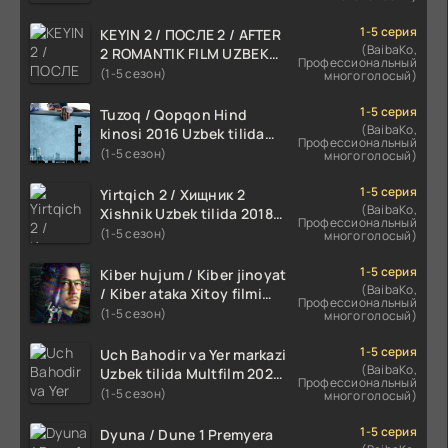
HD
1-5 серия
KEYIN 2 / ПОСЛЕ 2 / AFTER
(BaibaKo,
2 ROMANTIK FILM UZBEK
Профессиональный
TILIDA 2020 TARJIMA FILM
(1-5 сезон)
многоголосый)
HD
1-5 серия
Tuzoq / Qopqon Hind
(BaibaKo,
kinosi 2016 Uzbek tilida
Профессиональный
tarjima film HD
(1-5 сезон)
многоголосый)
1-5 серия
Yirtqich 2 / Хищник 2
(BaibaKo,
Xishnik Uzbek tilida 2018-
Профессиональный
2024 O'zbekcha tarjima
(1-5 сезон)
многоголосый)
kino HD Skachat
1-5 серия
Kiber hujum / Kiber jinoyat
(BaibaKo,
/ Kiber ataka Xitoy filmi
Профессиональный
Uzbek tilida O'zbekcha
(1-5 сезон)
многоголосый)
(2023-2025) tarjima kino
HD skachat
1-5 серия
Uch Bahodir va Yer markazi
(BaibaKo,
Uzbek tilida Multfilm 2025
Профессиональный
tarjima HD skachat
(1-5 сезон)
многоголосый)
1-5 серия
Dyuna / Dune 1 Premyera