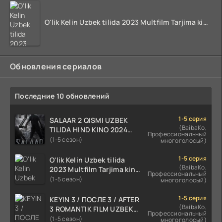
O'lik Kelin Uzbek tilida 2023 Multfilm Tarjima kino skachat
Обновления сериалов
Последние 10 обновлений
1-5 серия
SALAAR 2 QISMI UZBEK
(BaibaKo,
TILIDA HIND KINO 2024
Профессиональный
TARJIMA 720p HD Skachat
(1-5 сезон)
многоголосый)
1-5 серия
O'lik Kelin Uzbek tilida
(BaibaKo,
2023 Multfilm Tarjima kino
Профессиональный
skachat
(1-5 сезон)
многоголосый)
1-5 серия
KEYIN 3 / ПОСЛЕ 3 / AFTER
(BaibaKo,
3 ROMANTIK FILM UZBEK
Профессиональный
TILIDA 2021 TARJIMA FILM
(1-5 сезон)
многоголосый)