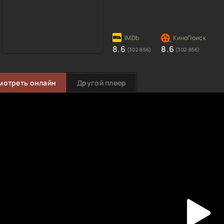
8.6
8.6
(302 856)
(302 856)
мотреть онлайн
Другой плеер