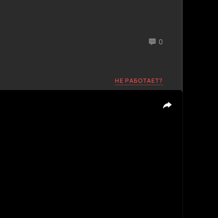
0
НЕ РАБОТАЕТ?