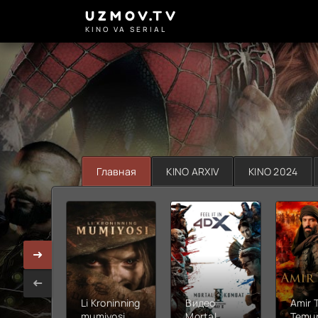
UZMOV.TV
KINO VA SERIAL
Главная
KINO ARXIV
KINO 2024
Li Kroninning
Видео
Amir 
mumiyosi
Mortal
Temur