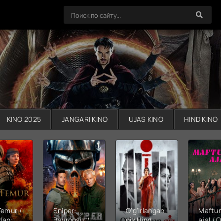
KINO 2025
JANGARI KINO
UJAS KINO
HIND KINO
Temur /
Sniper:
O'g'irlangan
Maftu
lan:
Bayroqsiz /
qiz Hind
ajal / Q