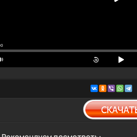
00
Рекомендуем посмотреть: