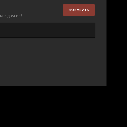
ДОБАВИТЬ
я и других!