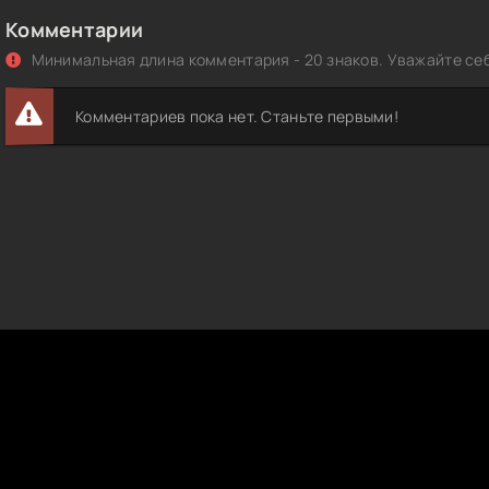
Комментарии
Минимальная длина комментария - 20 знаков. Уважайте себ
Комментариев пока нет. Станьте первыми!